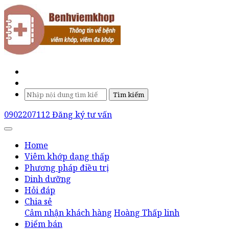
Tìm kiếm
0902207112
Đăng ký tư vấn
Home
Viêm khớp dạng thấp
Phương pháp điều trị
Dinh dưỡng
Hỏi đáp
Chia sẻ
Cảm nhận khách hàng
Hoàng Thấp linh
Điểm bán