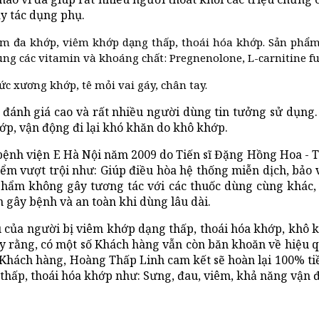
y tác dụng phụ.
m đa khớp, viêm khớp dạng thấp, thoái hóa khớp. Sản phẩm 
ng các vitamin và khoáng chất: Pregnenolone, L-carnitine fu
c xương khớp, tê mỏi vai gáy, chân tay.
ánh giá cao và rất nhiều người dùng tin tưởng sử dụng. 
p, vận động đi lại khó khăn do khô khớp.
bệnh viện E Hà Nội năm 2009 do Tiến sĩ Đặng Hồng Hoa 
 vượt trội như: Giúp điều hòa hệ thống miễn dịch, bảo 
phẩm không gây tương tác với các thuốc dùng cùng khác, 
 gây bệnh và an toàn khi dùng lâu dài.
 của người bị viêm khớp dạng thấp, thoái hóa khớp, khô 
 rằng, có một số Khách hàng vẫn còn băn khoăn về hiệu q
 Khách hàng, Hoàng Thấp Linh cam kết sẽ hoàn lại 100% t
hấp, thoái hóa khớp như: Sưng, đau, viêm, khả năng vận đ