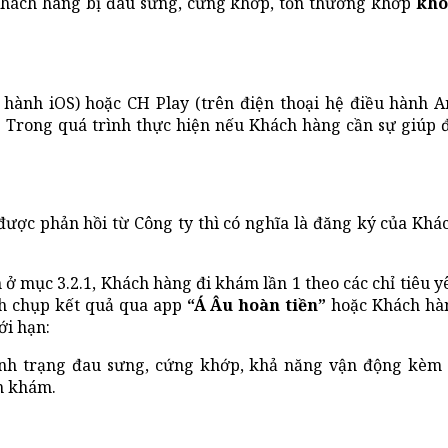
Khách hàng bị đau sưng, cứng khớp, tổn thương khớp
khô
 hành iOS) hoặc CH Play (trên điện thoại hệ điều hành 
 Trong quá trình thực hiện nếu Khách hàng cần sự giúp đ
được phản hồi từ Công ty thì có nghĩa là đăng ký của Kh
ở mục 3.2.1, Khách hàng đi khám lần 1 theo các chỉ tiêu y
nh chụp kết quả qua app
“Á Âu hoàn tiền”
hoặc Khách hàn
ới hạn:
ình trạng đau sưng, cứng khớp, khả năng vận động kèm c
n khám.