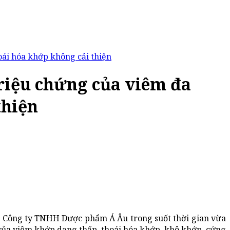
oái hóa khớp không cải thiện
triệu chứng của viêm đa
thiện
a Công ty TNHH Dược phẩm Á Âu trong suốt thời gian vừa
g của viêm khớp dạng thấp, thoái hóa khớp, khô khớp, cứng