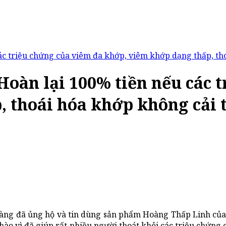
ác triệu chứng của viêm đa khớp, viêm khớp dạng thấp, th
oàn lại 100% tiền nếu các 
 thoái hóa khớp không cải 
hàng đã ủng hộ và tin dùng sản phẩm Hoàng Thấp Linh củ
 hào vì đã giúp rất nhiều người thoát khỏi các triệu chứn