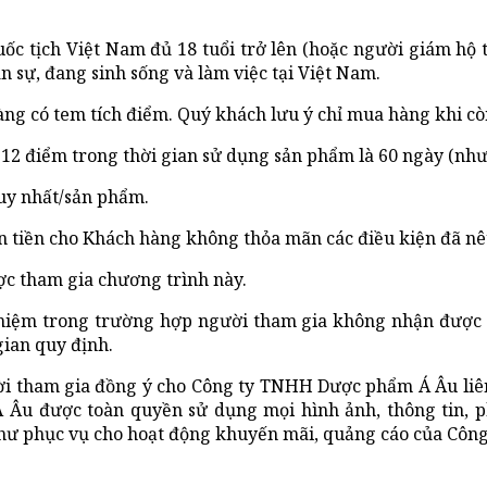
ốc tịch Việt Nam đủ 18 tuổi trở lên (hoặc người giám hộ 
ân sự, đang sinh sống và làm việc tại Việt Nam.
ng có tem tích điểm. Quý khách lưu ý chỉ mua hàng khi còn
12 điểm trong thời gian sử dụng sản phẩm là 60 ngày (như
duy nhất/sản phẩm.
 tiền cho Khách hàng không thỏa mãn các điều kiện đã nêu
c tham gia chương trình này.
hiệm trong trường hợp người tham gia không nhận được h
gian quy định.
tham gia đồng ý cho Công ty TNHH Dược phẩm Á Âu liên l
́ Âu được toàn quyền sử dụng mọi hình ảnh, thông tin, p
hư phục vụ cho hoạt động khuyến mãi, quảng cáo của Công 