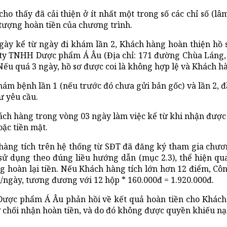
 thấy đã cải thiện ở ít nhất một trong số các chỉ số (lâm 
tượng hoàn tiền của chương trình.
gày kể từ ngày đi khám lần 2, Khách hàng hoàn thiện hồ s
ty TNHH Dược phẩm Á Âu (Địa chỉ: 171 đường Chùa Láng,
 Nếu quá 3 ngày, hồ sơ được coi là không hợp lệ và Khách 
 bệnh lần 1 (nếu trước đó chưa gửi bản gốc) và lần 2, đầy
ư yêu cầu.
Khách hàng trong vòng 03 ngày làm việc kể từ khi nhận được
ặc tiền mặt.
ng tích trên hệ thống từ SĐT đã đăng ký tham gia chương 
 sử dụng theo đúng liều hướng dẫn (mục 2.3), thể hiện qua
 hoàn lại tiền. Nếu Khách hàng tích lớn hơn 12 điểm, Công
ần/ngày, tương đương với 12 hộp * 160.000đ = 1.920.000đ.
ợc phẩm Á Âu phản hồi về kết quả hoàn tiền cho Khác
 chối nhận hoàn tiền, và do đó không được quyền khiếu nại