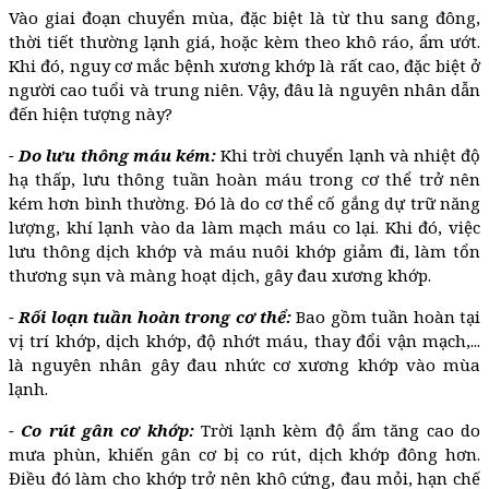
Vào giai đoạn chuyển mùa, đặc biệt là từ thu sang đông,
thời tiết thường lạnh giá, hoặc kèm theo khô ráo, ẩm ướt.
Khi đó, nguy cơ mắc bệnh xương khớp là rất cao, đặc biệt ở
người cao tuổi và trung niên. Vậy, đâu là nguyên nhân dẫn
đến hiện tượng này?
- Do lưu thông máu kém:
Khi trời chuyển lạnh và nhiệt độ
hạ thấp, lưu thông tuần hoàn máu trong cơ thể trở nên
kém hơn bình thường. Đó là do cơ thể cố gắng dự trữ năng
lượng, khí lạnh vào da làm mạch máu co lại. Khi đó, việc
lưu thông dịch khớp và máu nuôi khớp giảm đi, làm tổn
thương sụn và màng hoạt dịch, gây đau xương khớp.
-
Rối loạn tuần hoàn trong cơ thể:
Bao gồm tuần hoàn tại
vị trí khớp, dịch khớp, độ nhớt máu, thay đổi vận mạch,...
là nguyên nhân gây đau nhức cơ xương khớp vào mùa
lạnh.
- Co rút gân cơ khớp:
Trời lạnh kèm độ ẩm tăng cao do
mưa phùn, khiến gân cơ bị co rút, dịch khớp đông hơn.
Điều đó làm cho khớp trở nên khô cứng, đau mỏi, hạn chế