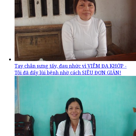
Tay chân sưng tấy, đau nhức vì VIÊM ĐA KHỚP -
Tôi đã đẩy lùi bệnh nhờ cách SIÊU ĐƠN GIẢN!