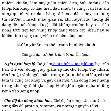
nhiễm khuẩn, làm suy giảm miễn dịch, ảnh hưởng đến
khớp. Khi khớp có dấu hiệu đau nhức, tê cứng, cần làm ấm
xung quanh vị trí đau, bằng cách xoa dầu nóng, sử dụng
túi chườm,... mạch máu giãn ra, khí huyết lưu thông dễ
dàng để nuôi khớp. Tuyệt đối không chườm hay xoa dầu
nóng trực tiếp lên vùng khớp đang viêm cấp, điều này sẽ
khiến tình trạng sưng viêm trở nên nặng hơn.
Cần giữ ấm cơ thể, tránh bị nhiễm lạnh
- Nghỉ ngơi hợp lý:
Để giảm
đau nhức xương khớp
, bạn cần
hạn chế vận động, giúp giảm áp lực cho khớp. Tuy nhiên,
cần lưu ý, tránh ngồi, nằm trong một tư thế quá lâu, có thể
làm tê cứng các khớp và gây đau mỏi. Vận động nhẹ nhàng
trong khoảng thời gian hợp lý sẽ giúp ngăn ngừa những
bệnh về xương khớp.
- Chế độ ăn uống khoa học:
Chế độ ăn uống cần chú ý bổ
sung đầy đủ protein, vitamin, và những nguyên tố vi