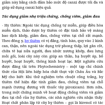
giảm này bằng cách đảm bảo mức độ canxi được tối đa và
giúp sử dụng canxi hiệu quả.
Tác dụng giảm nhẹ triệu chứng, chống viêm, giảm đau
- Hy thiêm: Ngoài tác dụng chống tự miễn, giúp điều hòa
miễn dịch, thảo dược hy thiêm có đặc tính bảo vệ màng
bao dịch khớp, giảm đau, chống viêm tại chỗ rất mạnh.
Theo đông y,
hy thiêm
có vị đắng, tính hàn, quy vào 2 kinh
can, thận, nên ngoài tác dụng trừ phong thấp, lợi gân cốt,
chữa tê bại nửa người, đau nhức xương khớp, đau lưng
mỏi gối, loài cây này còn giúp an thần, hạ huyết áp, bổ
huyết, hoạt huyết, thông kinh hoạt lạc. Một nghiên cứu
được đăng tải trên Phytochemistry – một tạp chí chính
thức của Hội liên hiệp hóa chất thực vật Châu Âu và Bắc
Mỹ cho biết: Khi thử nghiệm trên chuột cống trắng, hy
thiêm thể hiện đặc tính giảm đau, chống viêm tại chỗ
mạnh (tương đương với thuốc tây piroxicam). Hơn nữa,
trong một chứng minh về hoạt động chống viêm và giảm
đau tại chỗ của hy thiêm, các nhà nghiên cứu nhận thấy:
Hoạt chất phân lập từ cây hy thiêm – gọi là kirenol có tác