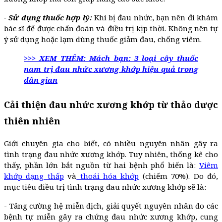
- Sử dụng thuốc hợp lý:
Khi bị đau nhức, bạn nên đi khám
bác sĩ để được chẩn đoán và điều trị kịp thời. Không nên tự
ý sử dụng hoặc lạm dùng thuốc giảm đau, chống viêm.
>>> XEM THÊM: Mách bạn: 3 loại cây thuốc
nam trị đau nhức xương khớp hiệu quả trong
dân gian
Cải thiện đau nhức xương khớp từ thảo dược
thiên nhiên
Giới chuyên gia cho biết, có nhiều nguyên nhân gây ra
tình trạng đau nhức xương khớp. Tuy nhiên, thống kê cho
thấy, phần lớn bắt nguồn từ hai bệnh phổ biến là:
Viêm
khớp dạng thấp
và
thoái hóa khớp
(chiếm 70%). Do đó,
mục tiêu điều trị tình trạng đau nhức xương khớp sẽ là:
- Tăng cường hệ miễn dịch, giải quyết nguyên nhân do các
bệnh tự miễn gây ra chứng đau nhức xương khớp, cung