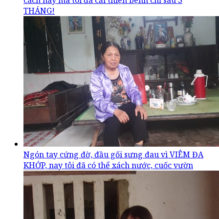
cách này mà tôi đã cải thiện bệnh chỉ sau 3
THÁNG!
Ngón tay cứng đờ, đầu gối sưng đau vì VIÊM ĐA
KHỚP, nay tôi đã có thể xách nước, cuốc vườn