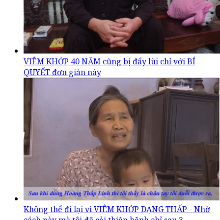
VIÊM KHỚP 40 NĂM cũng bị đẩy lùi chỉ với BÍ
QUYẾT đơn giản này
Không thể đi lại vì VIÊM KHỚP DẠNG THẤP - Nhờ