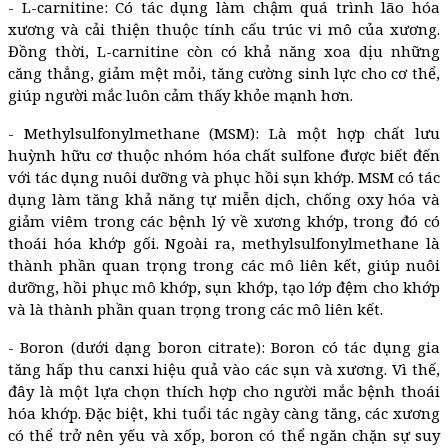
- L-carnitine: Có tác dụng làm chậm quá trình lão hóa
xương và cải thiện thuộc tính cấu trúc vi mô của xương.
Đồng thời, L-carnitine còn có khả năng xoa dịu những
căng thẳng, giảm mệt mỏi, tăng cường sinh lực cho cơ thể,
giúp người mắc luôn cảm thấy khỏe mạnh hơn.
- Methylsulfonylmethane (MSM): Là một hợp chất lưu
huỳnh hữu cơ thuộc nhóm hóa chất sulfone được biết đến
với tác dụng nuôi dưỡng và phục hồi sụn khớp. MSM có tác
dụng làm tăng khả năng tự miễn dịch, chống oxy hóa và
giảm viêm trong các bệnh lý về xương khớp, trong đó có
thoái hóa khớp gối. Ngoài ra, methylsulfonylmethane là
thành phần quan trọng trong các mô liên kết, giúp nuôi
dưỡng, hồi phục mô khớp, sụn khớp, tạo lớp đệm cho khớp
và là thành phần quan trọng trong các mô liên kết.
- Boron (dưới dạng boron citrate): Boron có tác dụng gia
tăng hấp thu canxi hiệu quả vào các sụn và xương. Vì thế,
đây là một lựa chọn thích hợp cho người mắc bệnh thoái
hóa khớp. Đặc biệt, khi tuổi tác ngày càng tăng, các xương
có thể trở nên yếu và xốp, boron có thể ngăn chặn sự suy