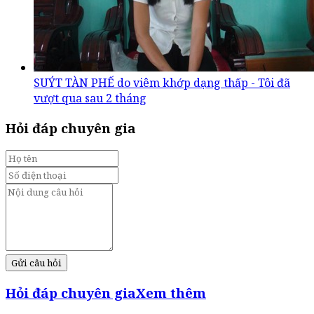
SUÝT TÀN PHẾ do viêm khớp dạng thấp - Tôi đã
vượt qua sau 2 tháng
Hỏi đáp chuyên gia
Gửi câu hỏi
Hỏi đáp chuyên gia
Xem thêm