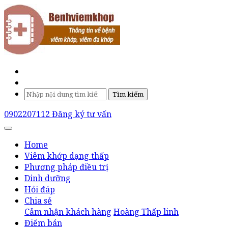
Tìm kiếm
0902207112
Đăng ký tư vấn
Home
Viêm khớp dạng thấp
Phương pháp điều trị
Dinh dưỡng
Hỏi đáp
Chia sẻ
Cảm nhận khách hàng
Hoàng Thấp linh
Điểm bán