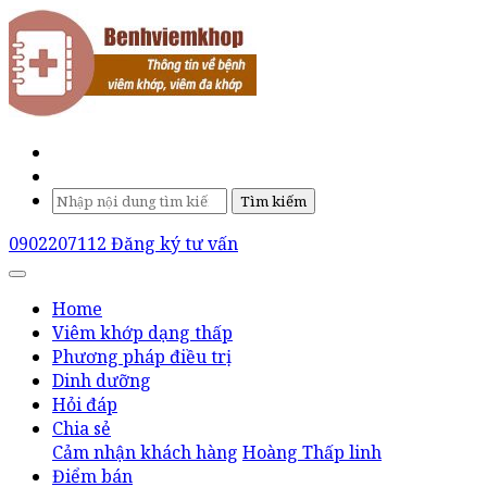
Tìm kiếm
0902207112
Đăng ký tư vấn
Home
Viêm khớp dạng thấp
Phương pháp điều trị
Dinh dưỡng
Hỏi đáp
Chia sẻ
Cảm nhận khách hàng
Hoàng Thấp linh
Điểm bán