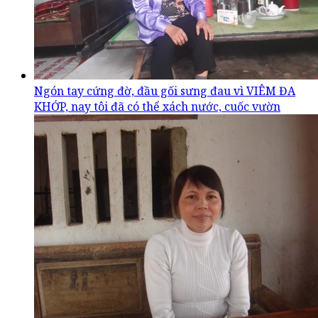
Ngón tay cứng đờ, đầu gối sưng đau vì VIÊM ĐA
KHỚP, nay tôi đã có thể xách nước, cuốc vườn