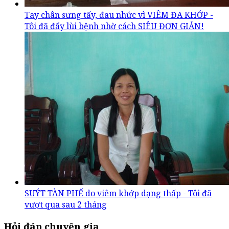
Tay chân sưng tấy, đau nhức vì VIÊM ĐA KHỚP -
Tôi đã đẩy lùi bệnh nhờ cách SIÊU ĐƠN GIẢN!
SUÝT TÀN PHẾ do viêm khớp dạng thấp - Tôi đã
vượt qua sau 2 tháng
Hỏi đáp chuyên gia