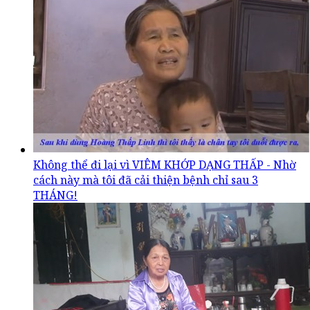
Không thể đi lại vì VIÊM KHỚP DẠNG THẤP - Nhờ
cách này mà tôi đã cải thiện bệnh chỉ sau 3
THÁNG!