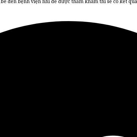
 bé đến bệnh viện nhi để được thăm khám thì sẽ có kết quả