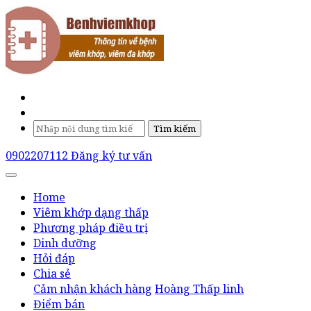
Tìm kiếm
0902207112
Đăng ký tư vấn
Home
Viêm khớp dạng thấp
Phương pháp điều trị
Dinh dưỡng
Hỏi đáp
Chia sẻ
Cảm nhận khách hàng
Hoàng Thấp linh
Điểm bán