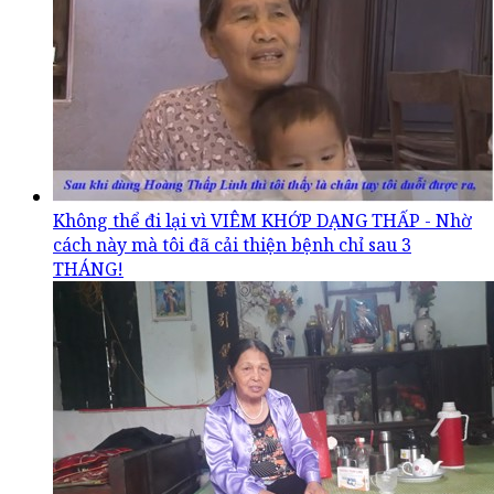
Không thể đi lại vì VIÊM KHỚP DẠNG THẤP - Nhờ
cách này mà tôi đã cải thiện bệnh chỉ sau 3
THÁNG!