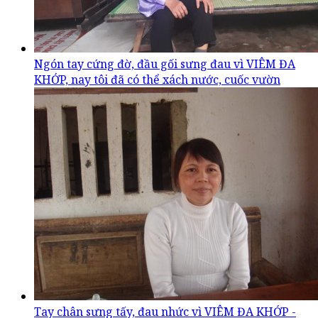
Ngón tay cứng đờ, đầu gối sưng đau vì VIÊM ĐA
KHỚP, nay tôi đã có thể xách nước, cuốc vườn
Tay chân sưng tấy, đau nhức vì VIÊM ĐA KHỚP -