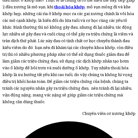
2 đầu xương là mô sụn, khi
thoái hóa khớp
, mô sụn mỏng đi và khe
khớp hẹp, những cái rìa ở khớp mọc ra các gai xương chính là vôi hóa
các mô cạnh khớp, là biến đổi do lứa tuổi và cơ học cùng các yếu tố
khác. Bình thường thì nó không gây đau, nhưng đi lại nhiều, tác động
lực nhiều sẽ gây đau và cuối cùng có thể gây ra triệu chứng là viêm và
tràn dịch thứ phát. Lúc này đau có tính chất cơ học chuyển thành đau
kiểu viêm do đó bạn nên đi khám tại các chuyên khoa khớp, còn điều
trị thì có nhiều phương pháp như có thể sử dụng thuốc giảm đau để
làm giảm các triệu chứng đau, sử dụng các dịch khớp nhân tạo bơm
vào ổ khớp để bôi trơn và nuôi dưỡng ổ khớp. Tuy nhiên thoái hóa
khớp là xu hướng tất yếu khi cao tuổi, do vậy chúng ta không hi vọng
điều trị khỏi hoàn toàn. Để giảm các triệu chứng của bệnh, chúng ta
tránh các nguyên nhân gây ra triệu chứng đau, nên tránh đi lại nhiều,
vận động nặng, mang vác nặng sẽ giúp giảm các triệu chứng mà
không cần dùng thuốc.
Chuyên viên cơ xương khớp