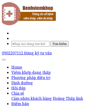
Tìm kiếm
0902207112
Đăng ký tư vấn
Home
Viêm khớp dạng thấp
Phương pháp điều trị
Dinh dưỡng
Hỏi đáp
Chia sẻ
Cảm nhận khách hàng
Hoàng Thấp linh
Điểm bán