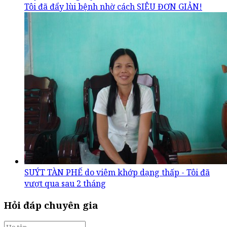
Tôi đã đẩy lùi bệnh nhờ cách SIÊU ĐƠN GIẢN!
SUÝT TÀN PHẾ do viêm khớp dạng thấp - Tôi đã
vượt qua sau 2 tháng
Hỏi đáp chuyên gia