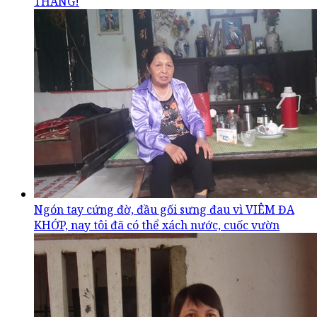
THÁNG!
Ngón tay cứng đờ, đầu gối sưng đau vì VIÊM ĐA
KHỚP, nay tôi đã có thể xách nước, cuốc vườn