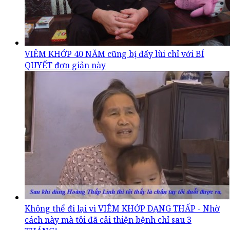
VIÊM KHỚP 40 NĂM cũng bị đẩy lùi chỉ với BÍ
QUYẾT đơn giản này
Không thể đi lại vì VIÊM KHỚP DẠNG THẤP - Nhờ
cách này mà tôi đã cải thiện bệnh chỉ sau 3