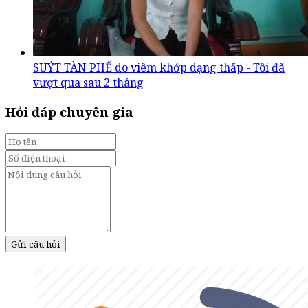
SUÝT TÀN PHẾ do viêm khớp dạng thấp - Tôi đã
vượt qua sau 2 tháng
Hỏi đáp chuyên gia
Gửi câu hỏi