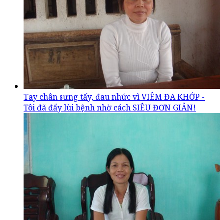
Tay chân sưng tấy, đau nhức vì VIÊM ĐA KHỚP -
Tôi đã đẩy lùi bệnh nhờ cách SIÊU ĐƠN GIẢN!