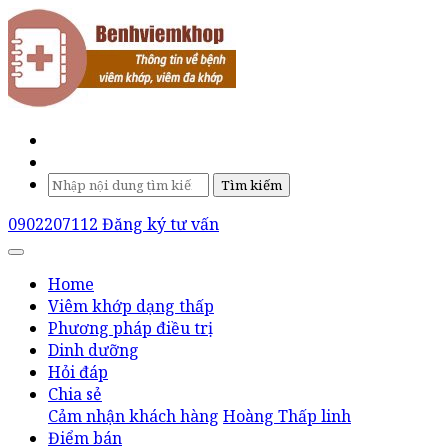
Tìm kiếm
0902207112
Đăng ký tư vấn
Home
Viêm khớp dạng thấp
Phương pháp điều trị
Dinh dưỡng
Hỏi đáp
Chia sẻ
Cảm nhận khách hàng
Hoàng Thấp linh
Điểm bán