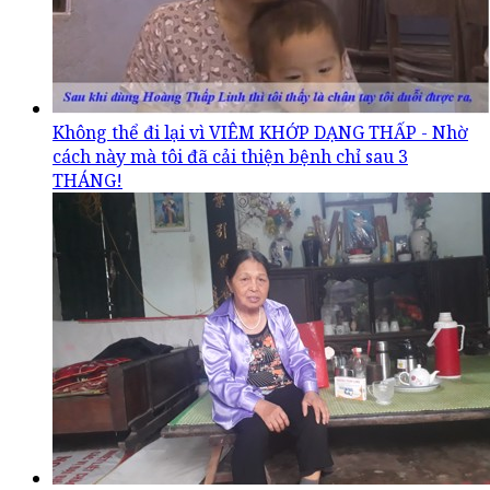
Không thể đi lại vì VIÊM KHỚP DẠNG THẤP - Nhờ
cách này mà tôi đã cải thiện bệnh chỉ sau 3
THÁNG!