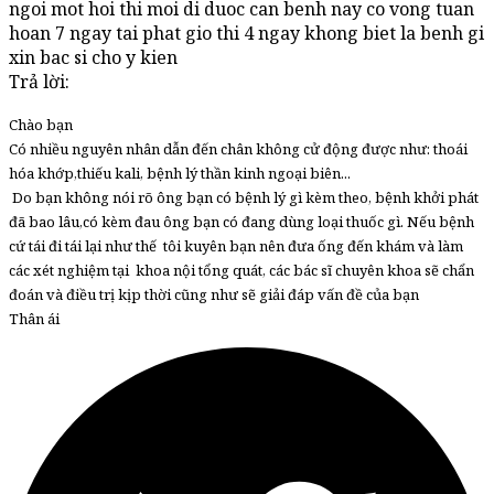
ngoi mot hoi thi moi di duoc can benh nay co vong tuan
hoan 7 ngay tai phat gio thi 4 ngay khong biet la benh gi
xin bac si cho y kien
Trả lời:
Chào bạn
Có nhiều nguyên nhân dẫn đến chân không cử động được như: thoái
hóa khớp,thiếu kali, bệnh lý thần kinh ngoại biên...
Do bạn không nói rõ ông bạn có bệnh lý gì kèm theo, bệnh khởi phát
đã bao lâu,có kèm đau ông bạn có đang dùng loại thuốc gì. Nếu bệnh
cứ tái đi tái lại như thế tôi kuyên bạn nên đưa ống đến khám và làm
các xét nghiệm tại khoa nội tổng quát, các bác sĩ chuyên khoa sẽ chẩn
đoán và điều trị kịp thời cũng như sẽ giải đáp vấn đề của bạn
Thân ái