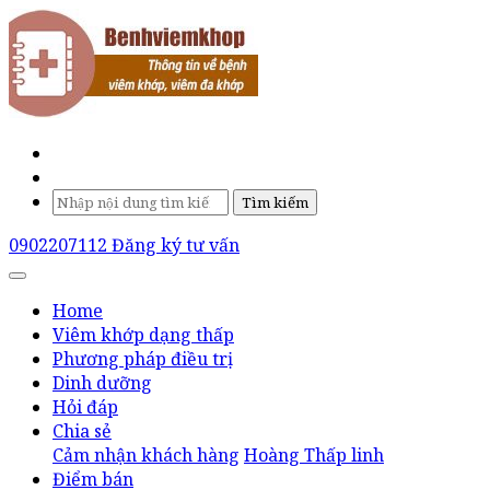
Tìm kiếm
0902207112
Đăng ký tư vấn
Home
Viêm khớp dạng thấp
Phương pháp điều trị
Dinh dưỡng
Hỏi đáp
Chia sẻ
Cảm nhận khách hàng
Hoàng Thấp linh
Điểm bán