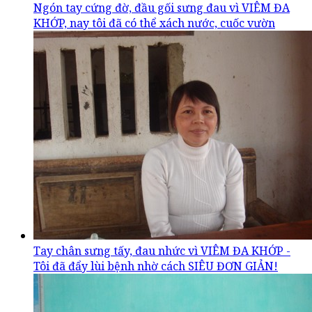
Ngón tay cứng đờ, đầu gối sưng đau vì VIÊM ĐA
KHỚP, nay tôi đã có thể xách nước, cuốc vườn
Tay chân sưng tấy, đau nhức vì VIÊM ĐA KHỚP -
Tôi đã đẩy lùi bệnh nhờ cách SIÊU ĐƠN GIẢN!