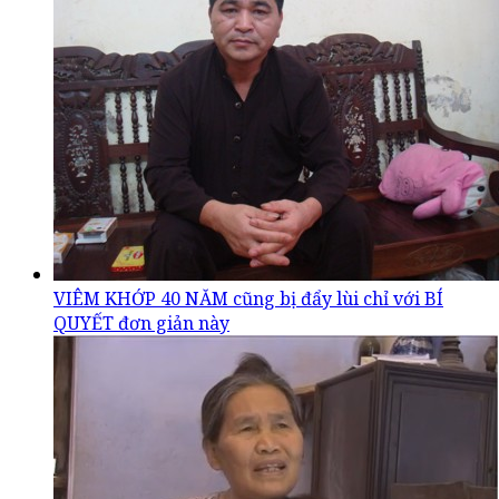
VIÊM KHỚP 40 NĂM cũng bị đẩy lùi chỉ với BÍ
QUYẾT đơn giản này