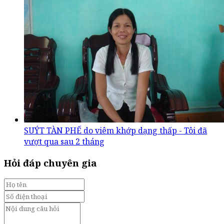
SUÝT TÀN PHẾ do viêm khớp dạng thấp - Tôi đã
vượt qua sau 2 tháng
Hỏi đáp chuyên gia