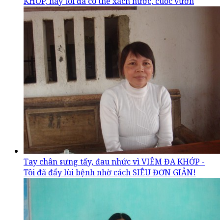
KHỚP, nay tôi đã có thể xách nước, cuốc vườn
Tay chân sưng tấy, đau nhức vì VIÊM ĐA KHỚP -
Tôi đã đẩy lùi bệnh nhờ cách SIÊU ĐƠN GIẢN!