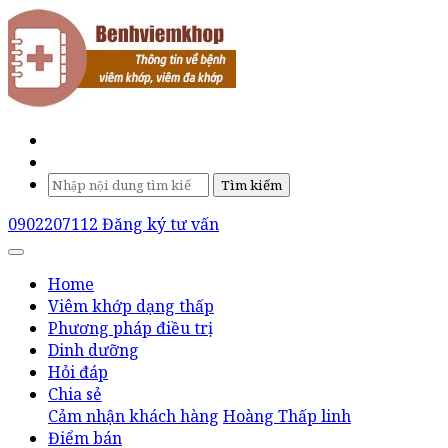
Tìm kiếm
0902207112
Đăng ký tư vấn
Home
Viêm khớp dạng thấp
Phương pháp điều trị
Dinh dưỡng
Hỏi đáp
Chia sẻ
Cảm nhận khách hàng
Hoàng Thấp linh
Điểm bán