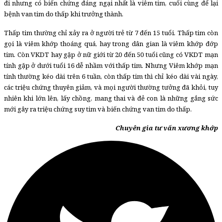
đi nhưng có biến chứng đáng ngại nhất là viêm tim, cuối cùng để lại
bệnh van tim do thấp khi trưởng thành.
Thấp tim thường chỉ xảy ra ở người trẻ từ 7 đến 15 tuổi. Thấp tim còn
gọi là viêm khớp thoáng quá, hay trong dân gian là viêm khớp đớp
tim. Còn VKDT hay gặp ở nữ giới từ 20 đến 50 tuổi cũng có VKDT mạn
tính gặp ở dưới tuổi 16 dễ nhầm với thấp tim. Nhưng Viêm khớp mạn
tính thường kéo dài trên 6 tuần, còn thấp tim thì chỉ kéo dài vài ngày,
các triệu chứng thuyên giảm, và mọi người thường tưởng đã khỏi, tuy
nhiên khi lớn lên, lấy chồng, mang thai và đẻ con là những gắng sức
mới gây ra triệu chứng suy tim và biến chứng van tim do thấp.
Chuyên gia tư vấn xương khớp