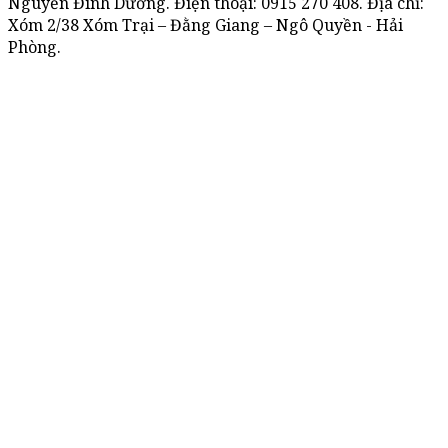
Nguyễn Đình Dương. Điện thoại:
0915 270 408
. Địa chỉ:
Xóm 2/38 Xóm Trại – Đằng Giang – Ngô Quyền - Hải
Phòng.