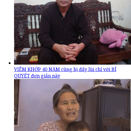
VIÊM KHỚP 40 NĂM cũng bị đẩy lùi chỉ với BÍ
QUYẾT đơn giản này