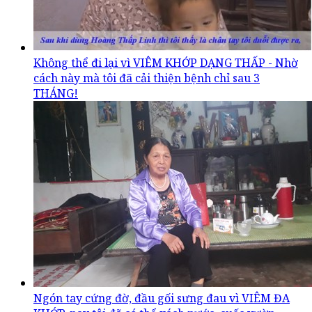
Không thể đi lại vì VIÊM KHỚP DẠNG THẤP - Nhờ
cách này mà tôi đã cải thiện bệnh chỉ sau 3
THÁNG!
Ngón tay cứng đờ, đầu gối sưng đau vì VIÊM ĐA