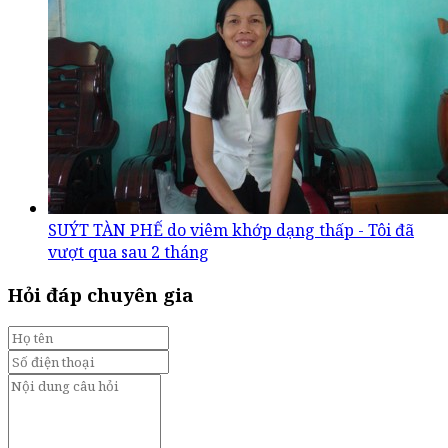
SUÝT TÀN PHẾ do viêm khớp dạng thấp - Tôi đã
vượt qua sau 2 tháng
Hỏi đáp chuyên gia