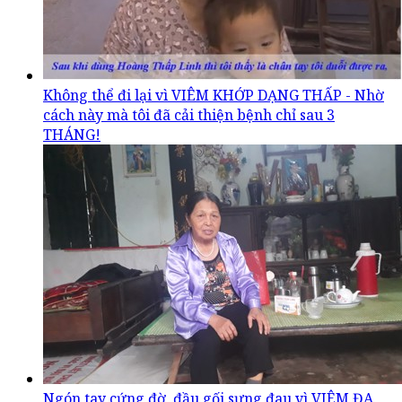
Không thể đi lại vì VIÊM KHỚP DẠNG THẤP - Nhờ
cách này mà tôi đã cải thiện bệnh chỉ sau 3
THÁNG!
Ngón tay cứng đờ, đầu gối sưng đau vì VIÊM ĐA