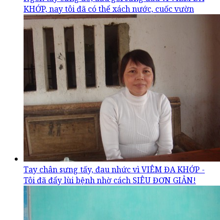
KHỚP, nay tôi đã có thể xách nước, cuốc vườn
Tay chân sưng tấy, đau nhức vì VIÊM ĐA KHỚP -
Tôi đã đẩy lùi bệnh nhờ cách SIÊU ĐƠN GIẢN!