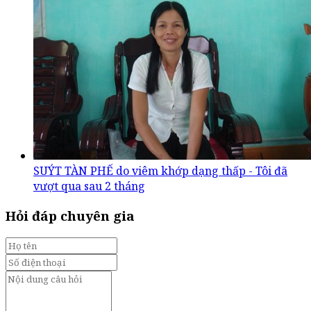
SUÝT TÀN PHẾ do viêm khớp dạng thấp - Tôi đã
vượt qua sau 2 tháng
Hỏi đáp chuyên gia