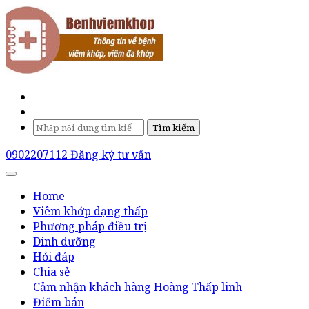
Tìm kiếm
0902207112
Đăng ký tư vấn
Home
Viêm khớp dạng thấp
Phương pháp điều trị
Dinh dưỡng
Hỏi đáp
Chia sẻ
Cảm nhận khách hàng
Hoàng Thấp linh
Điểm bán