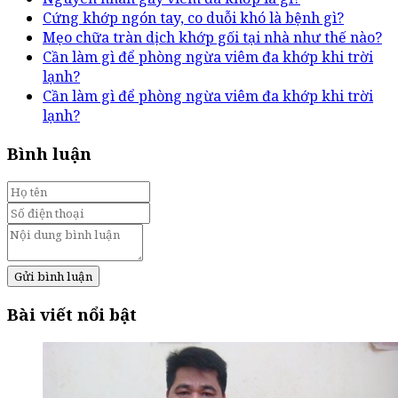
Cứng khớp ngón tay, co duỗi khó là bệnh gì?
Mẹo chữa tràn dịch khớp gối tại nhà như thế nào?
Cần làm gì để phòng ngừa viêm đa khớp khi trời
lạnh?
Cần làm gì để phòng ngừa viêm đa khớp khi trời
lạnh?
Bình luận
Gửi bình luận
Bài viết nổi bật