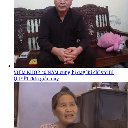
VIÊM KHỚP 40 NĂM cũng bị đẩy lùi chỉ với BÍ
QUYẾT đơn giản này