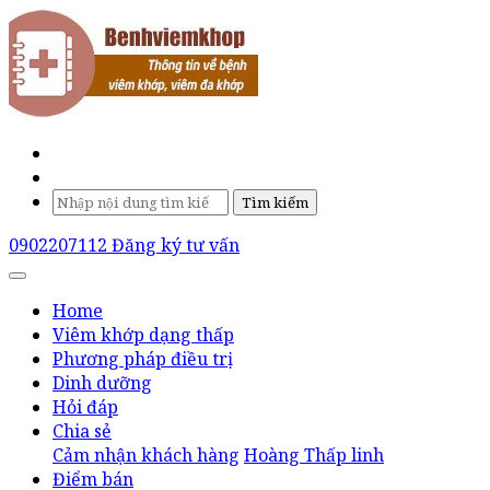
Tìm kiếm
0902207112
Đăng ký tư vấn
Home
Viêm khớp dạng thấp
Phương pháp điều trị
Dinh dưỡng
Hỏi đáp
Chia sẻ
Cảm nhận khách hàng
Hoàng Thấp linh
Điểm bán