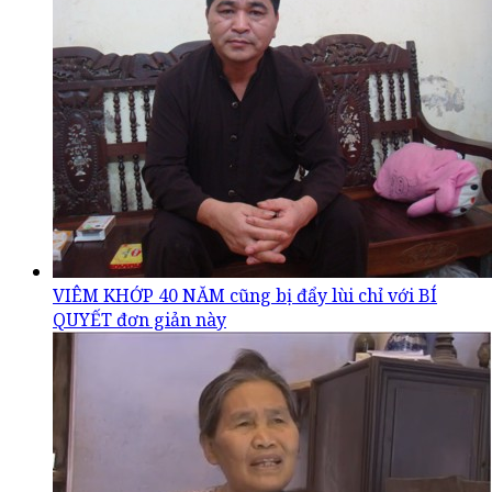
VIÊM KHỚP 40 NĂM cũng bị đẩy lùi chỉ với BÍ
QUYẾT đơn giản này