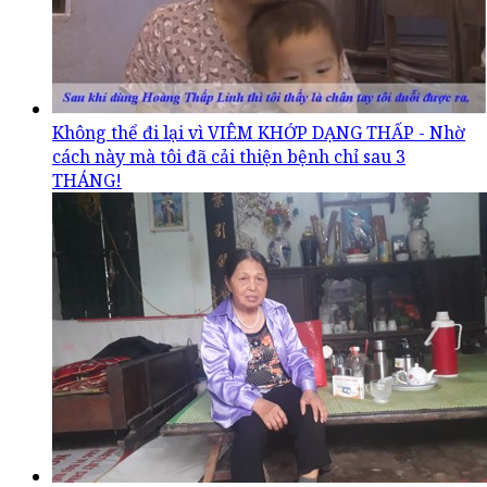
Không thể đi lại vì VIÊM KHỚP DẠNG THẤP - Nhờ
cách này mà tôi đã cải thiện bệnh chỉ sau 3
THÁNG!