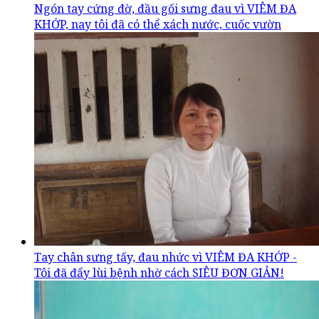
Ngón tay cứng đờ, đầu gối sưng đau vì VIÊM ĐA
KHỚP, nay tôi đã có thể xách nước, cuốc vườn
Tay chân sưng tấy, đau nhức vì VIÊM ĐA KHỚP -
Tôi đã đẩy lùi bệnh nhờ cách SIÊU ĐƠN GIẢN!