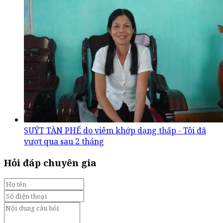
SUÝT TÀN PHẾ do viêm khớp dạng thấp - Tôi đã
vượt qua sau 2 tháng
Hỏi đáp chuyên gia