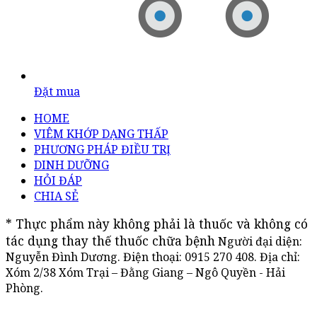
Đặt mua
HOME
VIÊM KHỚP DẠNG THẤP
PHƯƠNG PHÁP ĐIỀU TRỊ
DINH DƯỠNG
HỎI ĐÁP
CHIA SẺ
* Thực phẩm này không phải là thuốc và không có 
tác dụng thay thế thuốc chữa bệnh
Người đại diện:
Nguyễn Đình Dương. Điện thoại:
0915 270 408
. Địa chỉ:
Xóm 2/38 Xóm Trại – Đằng Giang – Ngô Quyền - Hải
Phòng.