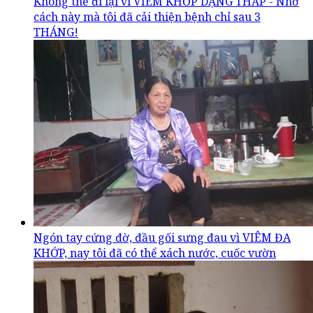
Không thể đi lại vì VIÊM KHỚP DẠNG THẤP - Nhờ
cách này mà tôi đã cải thiện bệnh chỉ sau 3
THÁNG!
Ngón tay cứng đờ, đầu gối sưng đau vì VIÊM ĐA
KHỚP, nay tôi đã có thể xách nước, cuốc vườn