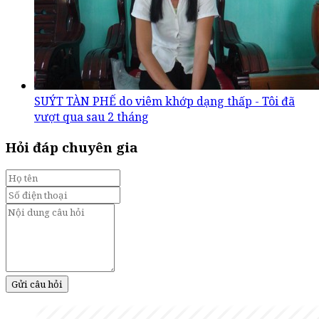
SUÝT TÀN PHẾ do viêm khớp dạng thấp - Tôi đã
vượt qua sau 2 tháng
Hỏi đáp chuyên gia
Gửi câu hỏi