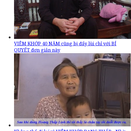
VIÊM KHỚP 40 NĂM cũng bị đẩy lùi chỉ với BÍ
QUYẾT đơn giản này