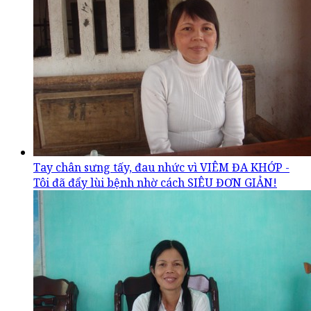
Tay chân sưng tấy, đau nhức vì VIÊM ĐA KHỚP -
Tôi đã đẩy lùi bệnh nhờ cách SIÊU ĐƠN GIẢN!