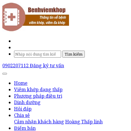
Tìm kiếm
0902207112
Đăng ký tư vấn
Home
Viêm khớp dạng thấp
Phương pháp điều trị
Dinh dưỡng
Hỏi đáp
Chia sẻ
Cảm nhận khách hàng
Hoàng Thấp linh
Điểm bán