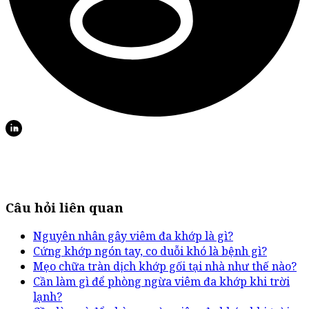
Câu hỏi liên quan
Nguyên nhân gây viêm đa khớp là gì?
Cứng khớp ngón tay, co duỗi khó là bệnh gì?
Mẹo chữa tràn dịch khớp gối tại nhà như thế nào?
Cần làm gì để phòng ngừa viêm đa khớp khi trời
lạnh?