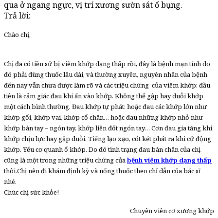
qua ở ngang ngực, vị trí xương sườn sát ổ bụng.
Trả lời:
Chào chị,
Chị đã có tiền sử bị viêm khớp dạng thấp rồi, đây là bệnh mạn tính do
đó phải dùng thuốc lâu dài, và thường xuyên, nguyên nhân của bệnh
đến nay vẫn chưa được làm rõ và các triệu chứng của viêm khớp: đầu
tiên là cảm giác đau khi ấn vào khớp. Không thể gập hay duỗi khớp
một cách bình thường. Đau khớp tự phát: hoặc đau các khớp lớn như
khớp gối, khớp vai, khớp cổ chân… hoặc đau những khớp nhỏ như
khớp bàn tay – ngón tay, khớp liên đốt ngón tay… Cơn đau gia tăng khi
khớp chịu lực hay gập duỗi. Tiếng lạo xạo, cót két phát ra khi cử động
khớp. Yếu cơ quanh ổ khớp. Do đó tình trạng đau bàn chân của chị
cũng là một trong những triệu chứng của
bệnh viêm khớp dạng thấp
thôi.Chị nên đi khám định kỳ và uống thuốc theo chỉ dẫn của bác sĩ
nhé.
Chúc chị sức khỏe!
Chuyên viên cơ xương khớp