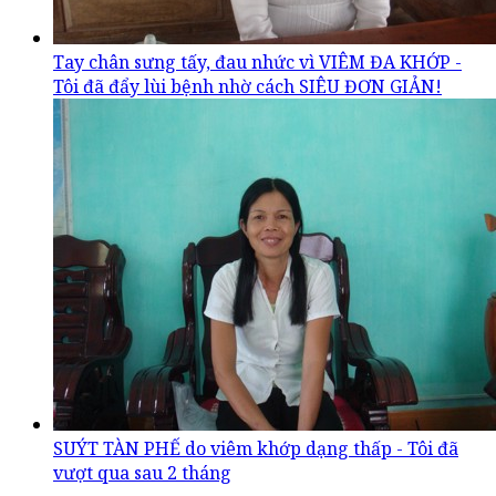
Tay chân sưng tấy, đau nhức vì VIÊM ĐA KHỚP -
Tôi đã đẩy lùi bệnh nhờ cách SIÊU ĐƠN GIẢN!
SUÝT TÀN PHẾ do viêm khớp dạng thấp - Tôi đã
vượt qua sau 2 tháng