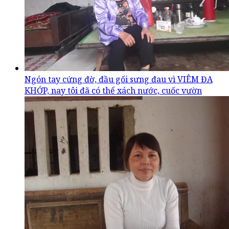
Ngón tay cứng đờ, đầu gối sưng đau vì VIÊM ĐA
KHỚP, nay tôi đã có thể xách nước, cuốc vườn