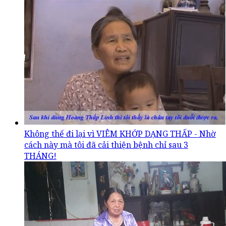
Không thể đi lại vì VIÊM KHỚP DẠNG THẤP - Nhờ
cách này mà tôi đã cải thiện bệnh chỉ sau 3
THÁNG!