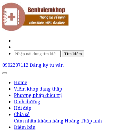
Tìm kiếm
0902207112
Đăng ký tư vấn
Home
Viêm khớp dạng thấp
Phương pháp điều trị
Dinh dưỡng
Hỏi đáp
Chia sẻ
Cảm nhận khách hàng
Hoàng Thấp linh
Điểm bán