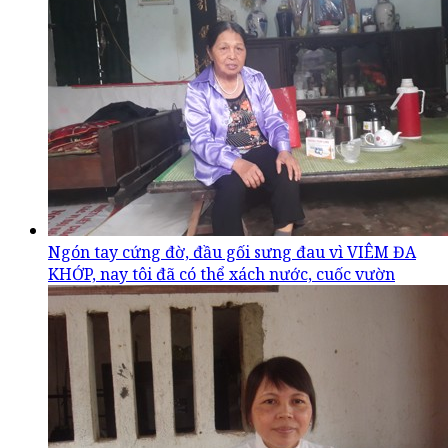
Ngón tay cứng đờ, đầu gối sưng đau vì VIÊM ĐA
KHỚP, nay tôi đã có thể xách nước, cuốc vườn