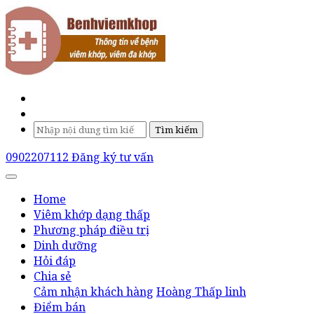
Tìm kiếm
0902207112
Đăng ký tư vấn
Home
Viêm khớp dạng thấp
Phương pháp điều trị
Dinh dưỡng
Hỏi đáp
Chia sẻ
Cảm nhận khách hàng
Hoàng Thấp linh
Điểm bán