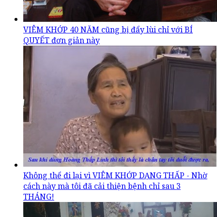
VIÊM KHỚP 40 NĂM cũng bị đẩy lùi chỉ với BÍ
QUYẾT đơn giản này
Không thể đi lại vì VIÊM KHỚP DẠNG THẤP - Nhờ
cách này mà tôi đã cải thiện bệnh chỉ sau 3
THÁNG!