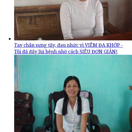
Tay chân sưng tấy, đau nhức vì VIÊM ĐA KHỚP -
Tôi đã đẩy lùi bệnh nhờ cách SIÊU ĐƠN GIẢN!