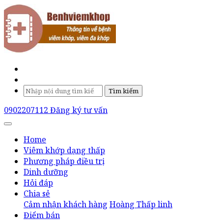
Tìm kiếm
0902207112
Đăng ký tư vấn
Home
Viêm khớp dạng thấp
Phương pháp điều trị
Dinh dưỡng
Hỏi đáp
Chia sẻ
Cảm nhận khách hàng
Hoàng Thấp linh
Điểm bán