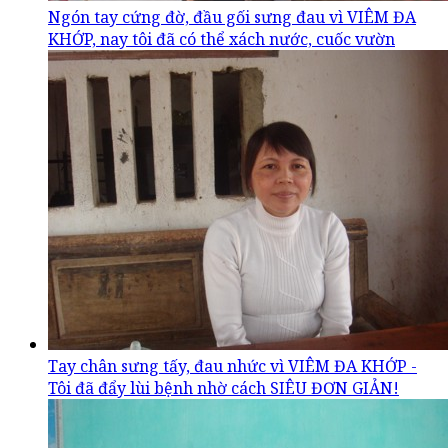
Ngón tay cứng đờ, đầu gối sưng đau vì VIÊM ĐA
KHỚP, nay tôi đã có thể xách nước, cuốc vườn
Tay chân sưng tấy, đau nhức vì VIÊM ĐA KHỚP -
Tôi đã đẩy lùi bệnh nhờ cách SIÊU ĐƠN GIẢN!