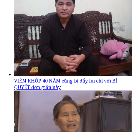
VIÊM KHỚP 40 NĂM cũng bị đẩy lùi chỉ với BÍ
QUYẾT đơn giản này