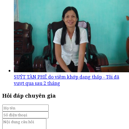
SUÝT TÀN PHẾ do viêm khớp dạng thấp - Tôi đã
vượt qua sau 2 tháng
Hỏi đáp chuyên gia