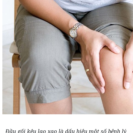
Đầu gối kêu lạo xạo là dấu hiệu một số bệnh lý 