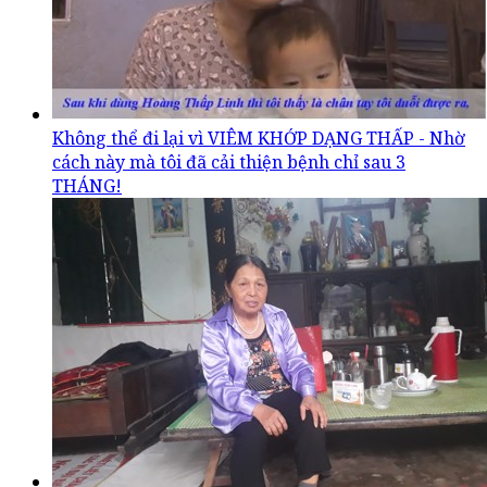
Không thể đi lại vì VIÊM KHỚP DẠNG THẤP - Nhờ
cách này mà tôi đã cải thiện bệnh chỉ sau 3
THÁNG!