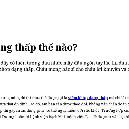
ng thấp thế nào?
n đây có hiện tượng đau nhức mấy đầu ngón tay,lúc thì đau
 khớp dạng thấp. Cháu mong bác sĩ cho cháu lời khuyên và 
 sưng nóng đỏ thì chưa thể được gọi là
viêm khớp dạng thấp
mà chỉ là t
ý chưa thật ổn định. Do đó, em bạn cần được theo dõi, không nên chẩn đoán
 thì gây ra tác dụng phụ,, có thể nguy hiểm với sức khỏe. Trường hợp củ
 Dương hoặc tới bệnh viện Bạch Mai, bệnh viện E,… để được tư vấn cụ thể