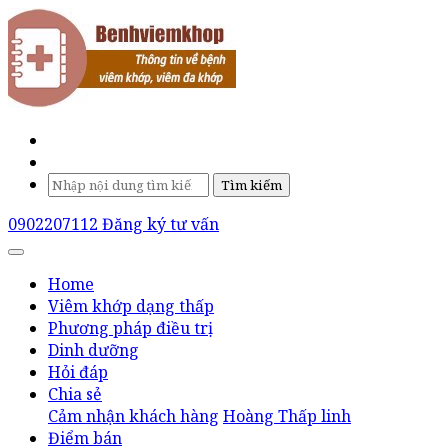
Tìm kiếm
0902207112
Đăng ký tư vấn
Home
Viêm khớp dạng thấp
Phương pháp điều trị
Dinh dưỡng
Hỏi đáp
Chia sẻ
Cảm nhận khách hàng
Hoàng Thấp linh
Điểm bán