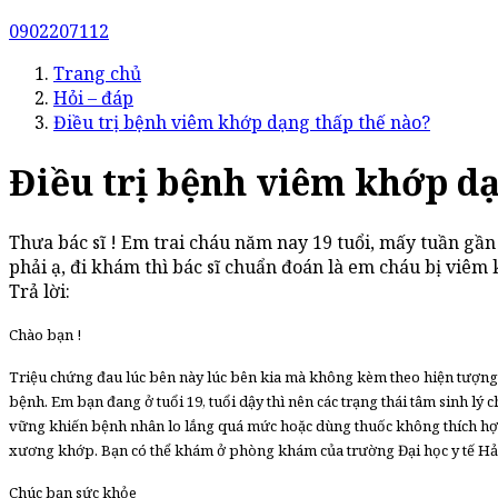
0902207112
Trang chủ
Hỏi – đáp
Điều trị bệnh viêm khớp dạng thấp thế nào?
Điều trị bệnh viêm khớp dạ
Thưa bác sĩ ! Em trai cháu năm nay 19 tuổi, mấy tuần gầ
phải ạ, đi khám thì bác sĩ chuẩn đoán là em cháu bị viêm
Trả lời:
Chào bạn !
Triệu chứng đau lúc bên này lúc bên kia mà không kèm theo hiện tượng
bệnh. Em bạn đang ở tuổi 19, tuổi dậy thì nên các trạng thái tâm sinh l
vững khiến bệnh nhân lo lắng quá mức hoặc dùng thuốc không thích hợp
xương khớp. Bạn có thể khám ở phòng khám của trường Đại học y tế Hải
Chúc bạn sức khỏe