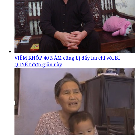
VIÊM KHỚP 40 NĂM cũng bị đẩy lùi chỉ với BÍ
QUYẾT đơn giản này