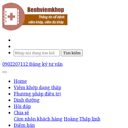
Tìm kiếm
0902207112
Đăng ký tư vấn
Home
Viêm khớp dạng thấp
Phương pháp điều trị
Dinh dưỡng
Hỏi đáp
Chia sẻ
Cảm nhận khách hàng
Hoàng Thấp linh
Điểm bán