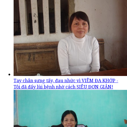
Tay chân sưng tấy, đau nhức vì VIÊM ĐA KHỚP -
Tôi đã đẩy lùi bệnh nhờ cách SIÊU ĐƠN GIẢN!