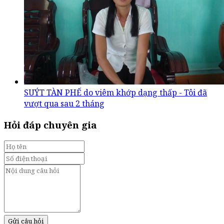
SUÝT TÀN PHẾ do viêm khớp dạng thấp - Tôi đã
vượt qua sau 2 tháng
Hỏi đáp chuyên gia
Gửi câu hỏi