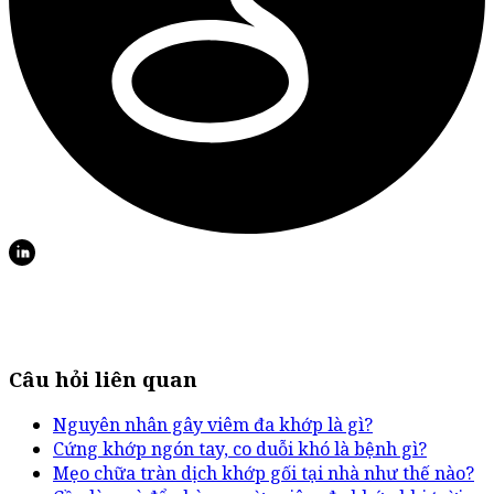
Câu hỏi liên quan
Nguyên nhân gây viêm đa khớp là gì?
Cứng khớp ngón tay, co duỗi khó là bệnh gì?
Mẹo chữa tràn dịch khớp gối tại nhà như thế nào?