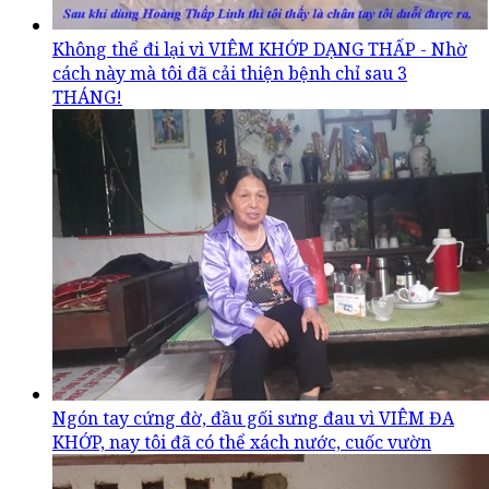
Không thể đi lại vì VIÊM KHỚP DẠNG THẤP - Nhờ
cách này mà tôi đã cải thiện bệnh chỉ sau 3
THÁNG!
Ngón tay cứng đờ, đầu gối sưng đau vì VIÊM ĐA
KHỚP, nay tôi đã có thể xách nước, cuốc vườn