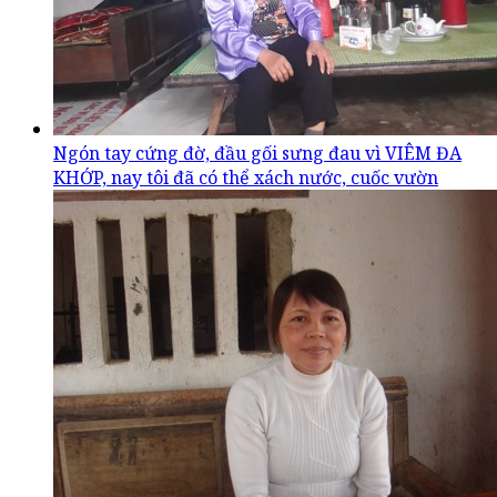
Ngón tay cứng đờ, đầu gối sưng đau vì VIÊM ĐA
KHỚP, nay tôi đã có thể xách nước, cuốc vườn