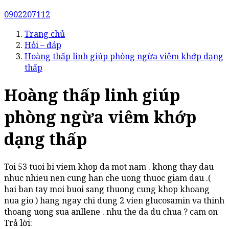
0902207112
Trang chủ
Hỏi – đáp
Hoàng thấp linh giúp phòng ngừa viêm khớp dạng
thấp
Hoàng thấp linh giúp
phòng ngừa viêm khớp
dạng thấp
Toi 53 tuoi bi viem khop da mot nam . khong thay dau
nhuc nhieu nen cung han che uong thuoc giam dau .(
hai ban tay moi buoi sang thuong cung khop khoang
nua gio ) hang ngay chi dung 2 vien glucosamin va thinh
thoang uong sua anllene . nhu the da du chua ? cam on
Trả lời: