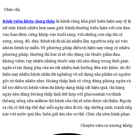
Chào chị,
Bệnh viêm khớp dạng thấp
là bệnh cũng khá phổ biến hiện nay, tỷ lệ
nữ mắc bệnh nhiều hơn nam giới, bệnh thường biểu hiện với cơn đau
vào ban đêm, cứng khớp vào buổi sáng, với những cơn cấp thì có
sưng, nóng, đỏ, đau. Bệnh tái đi tái lại nhiều lần, người ta xếp nó vào
nhóm bệnh tự miễn. Về phương pháp điều trị hiện nay cũng có nhiều
phương pháp, thường thì bác sĩ sẽ cho dùng các thuốc giảm đau,
kháng viêm, tuy nhiên những thuốc này chỉ nên dùng trong thời gian
ngắn vì tác dụng phụ của nó rất nhiều ảnh hưởng đến sức khỏe, do đó
hiện nay nhiều bệnh nhân đã nghiêng về sử dụng sản phẩm có nguồn
gốc từ thiên nhiên như: Hoàng thấp linh có công dùng phòng ngừa và
hỗ trợ điều trị bệnh viêm đa khớp dạng thấp rất hiệu quả, chị hàng
ngày nên dùng Hoàng thấp linh kết hợp với glucosamin va thỉnh
thỏang uống sữa anllene thì bệnh của chị sẽ sớm được cải thiện. Ngoài
ra chị có thể tập thể dục mỗi ngày như đi bộ, tập dưỡng sinh, tránh tiếp
xúc với nước quá lâu, luôn giữ ấm cho cơ thể. Chúc chị sớm bình phục.
Chuyên viên cơ xương khớp