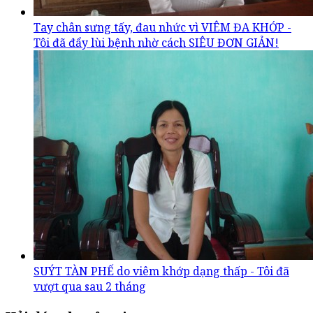
Tay chân sưng tấy, đau nhức vì VIÊM ĐA KHỚP -
Tôi đã đẩy lùi bệnh nhờ cách SIÊU ĐƠN GIẢN!
SUÝT TÀN PHẾ do viêm khớp dạng thấp - Tôi đã
vượt qua sau 2 tháng