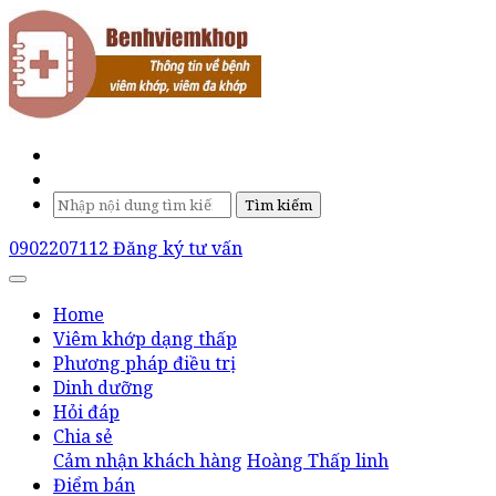
Tìm kiếm
0902207112
Đăng ký tư vấn
Home
Viêm khớp dạng thấp
Phương pháp điều trị
Dinh dưỡng
Hỏi đáp
Chia sẻ
Cảm nhận khách hàng
Hoàng Thấp linh
Điểm bán