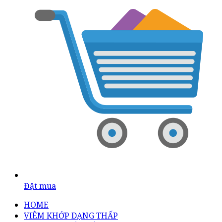
Đặt mua
HOME
VIÊM KHỚP DẠNG THẤP