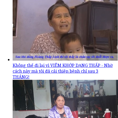
Không thể đi lại vì VIÊM KHỚP DẠNG THẤP - Nhờ
cách này mà tôi đã cải thiện bệnh chỉ sau 3
THÁNG!