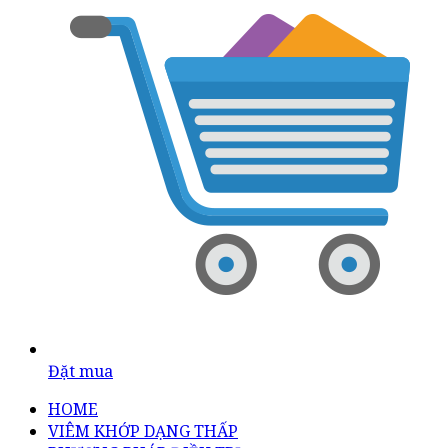
Đặt mua
HOME
VIÊM KHỚP DẠNG THẤP