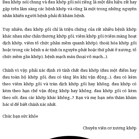
Đau khớp nói chung và đau khớp gối nói riêng là một dấu hiệu rất hay
gặp trên lâm sàng các bệnh khớp và cũng là một trong những nguyên
nhân khiến người bệnh phải đi khám bệnh.
Tuy nhiên, đau khớp gối chỉ là triệu chứng của rất nhiều bệnh khớp
khác nhau như chấn thương khớp gối, viêm khớp gối (viêm màng hoạt
dịch khớp, viêm tổ chức phần mềm quanh khớp), thoái hóa khớp gối
hoặc trong các bệnh u ác tính (u nguyên phát hoặc thứ phát ở xương, tổ
chức mềm gần khớp), bệnh mạch máu (hoại vô mạch...).
Chính vì vậy, phải xác định rõ tính chất đau khớp (đau một điểm hay
đau toàn bộ khớp gối, đau có tăng lên khi vận động...), đau có kèm
theo viêm khớp gối và tràn dịch khớp gối hay không, đau khớp có
kèm theo hạn chế vận động khớp hay không, đau khớp gối có kèm
theo sốt, đau các khớp khác không...? Bạn và mẹ bạn nên thăm khám
bác sĩ để biết chính xác nhất.
Chúc bạn sức khỏe
Chuyên viên cơ xương khớp