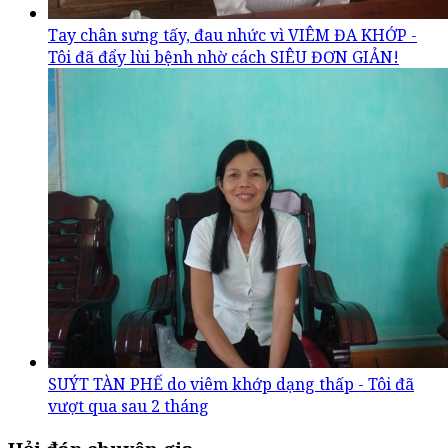
Tay chân sưng tấy, đau nhức vì VIÊM ĐA KHỚP -
Tôi đã đẩy lùi bệnh nhờ cách SIÊU ĐƠN GIẢN!
SUÝT TÀN PHẾ do viêm khớp dạng thấp - Tôi đã
vượt qua sau 2 tháng