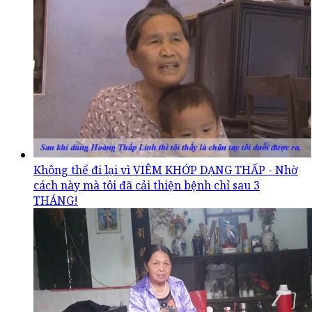
Không thể đi lại vì VIÊM KHỚP DẠNG THẤP - Nhờ
cách này mà tôi đã cải thiện bệnh chỉ sau 3
THÁNG!