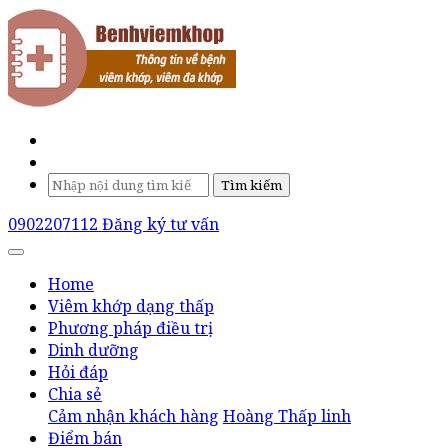
Tìm kiếm
0902207112
Đăng ký tư vấn
Home
Viêm khớp dạng thấp
Phương pháp điều trị
Dinh dưỡng
Hỏi đáp
Chia sẻ
Cảm nhận khách hàng
Hoàng Thấp linh
Điểm bán