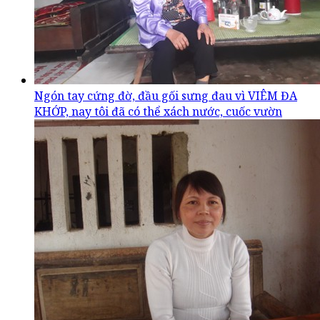
Ngón tay cứng đờ, đầu gối sưng đau vì VIÊM ĐA
KHỚP, nay tôi đã có thể xách nước, cuốc vườn