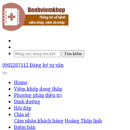
Tìm kiếm
0902207112
Đăng ký tư vấn
Home
Viêm khớp dạng thấp
Phương pháp điều trị
Dinh dưỡng
Hỏi đáp
Chia sẻ
Cảm nhận khách hàng
Hoàng Thấp linh
Điểm bán