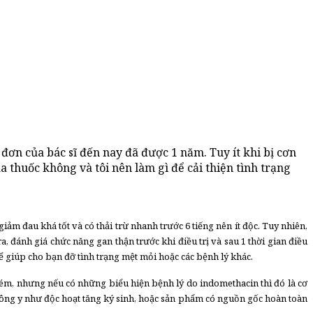
ơn của bác sĩ đến nay đã được 1 năm. Tuy ít khi bị cơn
 thuốc không và tôi nên làm gì để cải thiện tình trạng
m đau khá tốt và có thải trừ nhanh trước 6 tiếng nên ít độc. Tuy nhiên,
, đánh giá chức năng gan thận trước khi điều trị và sau 1 thời gian điều
để giúp cho bạn đỡ tình trạng mệt mỏi hoặc các bệnh lý khác.
kém, nhưng nếu có những biểu hiện bệnh lý do indomethacin thì đó là cơ
 đông y như độc hoạt tăng ký sinh, hoặc sản phẩm có nguồn gốc hoàn toàn