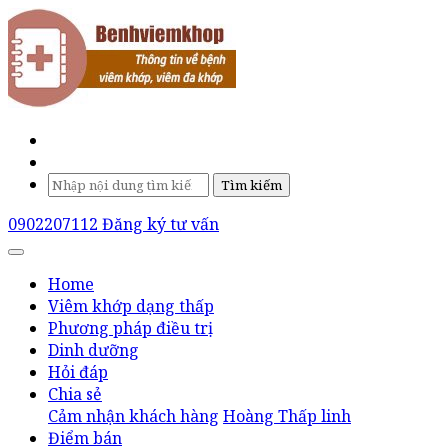
Tìm kiếm
0902207112
Đăng ký tư vấn
Home
Viêm khớp dạng thấp
Phương pháp điều trị
Dinh dưỡng
Hỏi đáp
Chia sẻ
Cảm nhận khách hàng
Hoàng Thấp linh
Điểm bán