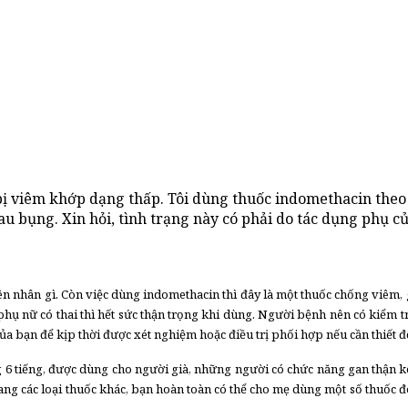
ị viêm khớp dạng thấp. Tôi dùng thuốc indomethacin theo đ
 bụng. Xin hỏi, tình trạng này có phải do tác dụng phụ của
nhân gì. Còn việc dùng indomethacin thì đây là một thuốc chống viêm, giả
hụ nữ có thai thì hết sức thận trọng khi dùng. Người bệnh nên có kiểm tra
 của bạn để kịp thời được xét nghiệm hoặc điều trị phối hợp nếu cần thiết 
g 6 tiếng, được dùng cho người già, những người có chức năng gan thận 
 sang các loại thuốc khác, bạn hoàn toàn có thể cho mẹ dùng một số thuốc