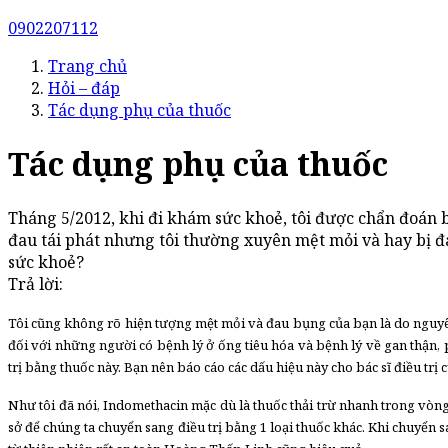
0902207112
Trang chủ
Hỏi – đáp
Tác dụng phụ của thuốc
Tác dụng phụ của thuốc
Tháng 5/2012, khi đi khám sức khoẻ, tôi được chẩn đoán b
đau tái phát nhưng tôi thường xuyên mệt mỏi và hay bị đau
sức khoẻ?
Trả lời:
Tôi cũng không rõ hiện tượng mệt mỏi và đau bụng của bạn là do nguyên 
đối với những người có bệnh lý ở ống tiêu hóa và bệnh lý về gan thận, p
trị bằng thuốc này. Bạn nên báo cáo các dấu hiệu này cho bác sĩ điều trị
Như tôi đã nói, Indomethacin mặc dù là thuốc thải trừ nhanh trong vòn
sở để chúng ta chuyển sang điều trị bằng 1 loại thuốc khác. Khi chuyển