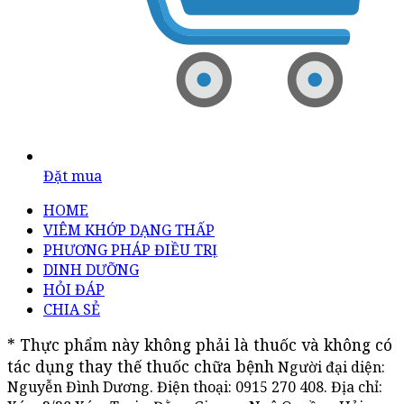
Đặt mua
HOME
VIÊM KHỚP DẠNG THẤP
PHƯƠNG PHÁP ĐIỀU TRỊ
DINH DƯỠNG
HỎI ĐÁP
CHIA SẺ
* Thực phẩm này không phải là thuốc và không có 
tác dụng thay thế thuốc chữa bệnh
Người đại diện:
Nguyễn Đình Dương. Điện thoại:
0915 270 408
. Địa chỉ: