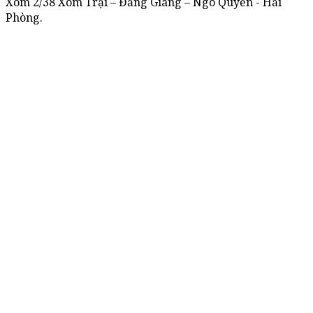
Xóm 2/38 Xóm Trại – Đằng Giang – Ngô Quyền - Hải
Phòng.