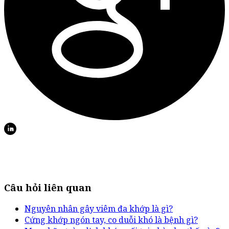
Câu hỏi liên quan
Nguyên nhân gây viêm đa khớp là gì?
Cứng khớp ngón tay, co duỗi khó là bệnh gì?