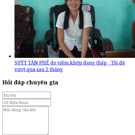
SUÝT TÀN PHẾ do viêm khớp dạng thấp - Tôi đã
vượt qua sau 2 tháng
Hỏi đáp chuyên gia