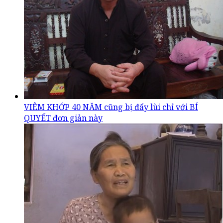
VIÊM KHỚP 40 NĂM cũng bị đẩy lùi chỉ với BÍ
QUYẾT đơn giản này