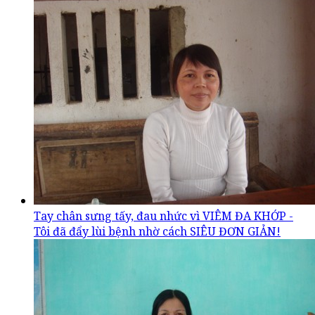
Tay chân sưng tấy, đau nhức vì VIÊM ĐA KHỚP -
Tôi đã đẩy lùi bệnh nhờ cách SIÊU ĐƠN GIẢN!