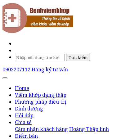
Tìm kiếm
0902207112
Đăng ký tư vấn
Home
Viêm khớp dạng thấp
Phương pháp điều trị
Dinh dưỡng
Hỏi đáp
Chia sẻ
Cảm nhận khách hàng
Hoàng Thấp linh
Điểm bán