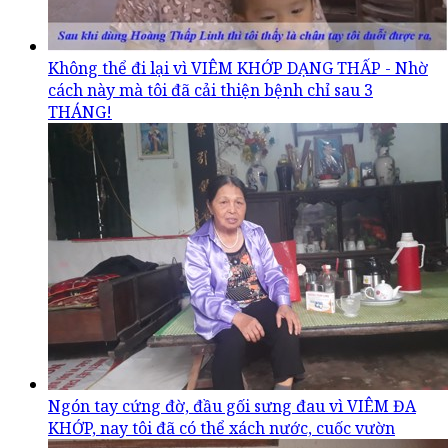
Không thể đi lại vì VIÊM KHỚP DẠNG THẤP - Nhờ
cách này mà tôi đã cải thiện bệnh chỉ sau 3
THÁNG!
Ngón tay cứng đờ, đầu gối sưng đau vì VIÊM ĐA
KHỚP, nay tôi đã có thể xách nước, cuốc vườn