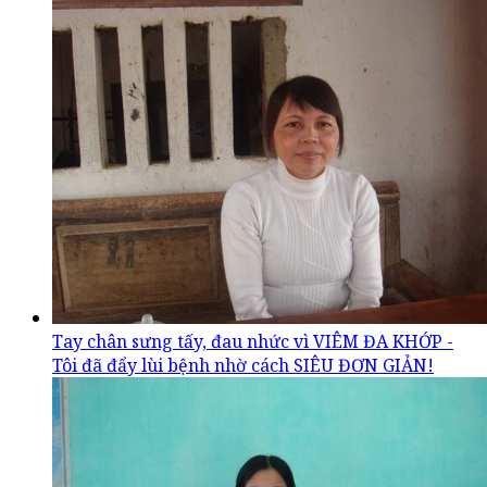
Tay chân sưng tấy, đau nhức vì VIÊM ĐA KHỚP -
Tôi đã đẩy lùi bệnh nhờ cách SIÊU ĐƠN GIẢN!