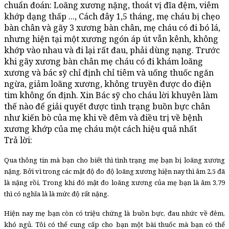
chuẩn đoán: Loãng xương nặng, thoát vị đĩa đệm, viêm
khớp dạng thấp ..., Cách đây 1,5 tháng, mẹ cháu bị chẹo
bàn chân và gãy 3 xương bàn chân, mẹ cháu có đi bó lá,
nhưng hiện tại một xương ngón áp út vẫn kênh, không
khớp vào nhau và đi lại rất đau, phải dùng nạng. Trước
khi gãy xương bàn chân mẹ cháu có đi khám loãng
xương và bác sỹ chỉ định chỉ tiêm và uống thuốc ngăn
ngừa, giảm loãng xương, không truyền được do điện
tim không ổn định. Xin Bác sỹ cho cháu lời khuyên làm
thế nào để giải quyết được tình trạng buồn bực chân
như kiến bò của mẹ khi về đêm và điều trị về bệnh
xương khớp của mẹ cháu một cách hiệu quả nhất
Trả lời:
Qua thông tin mà bạn cho biết thì tình trạng mẹ bạn bị loãng xương
nặng. Bởi vì trong các mật độ đo độ loãng xương hiện nay thì âm 2,5 đã
là nặng rồi, Trong khi đó mật đo loãng xương của mẹ bạn là âm 3,79
thì có nghĩa là là mức độ rất nặng.
Hiện nay mẹ bạn còn có triệu chứng là buồn bực, đau nhức về đêm,
khó ngủ. Tôi có thể cung cấp cho bạn một bài thuốc mà bạn có thể