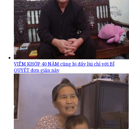
VIÊM KHỚP 40 NĂM cũng bị đẩy lùi chỉ với BÍ
QUYẾT đơn giản này