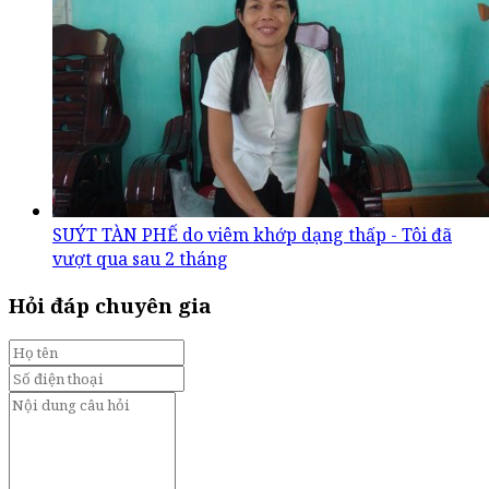
SUÝT TÀN PHẾ do viêm khớp dạng thấp - Tôi đã
vượt qua sau 2 tháng
Hỏi đáp chuyên gia