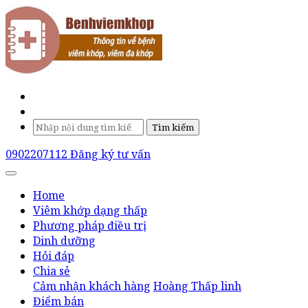
Tìm kiếm
0902207112
Đăng ký tư vấn
Home
Viêm khớp dạng thấp
Phương pháp điều trị
Dinh dưỡng
Hỏi đáp
Chia sẻ
Cảm nhận khách hàng
Hoàng Thấp linh
Điểm bán