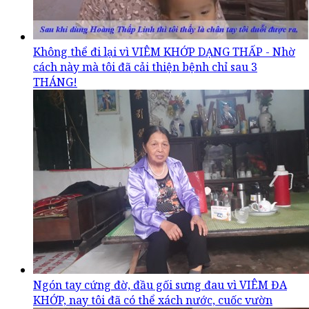
Không thể đi lại vì VIÊM KHỚP DẠNG THẤP - Nhờ
cách này mà tôi đã cải thiện bệnh chỉ sau 3
THÁNG!
Ngón tay cứng đờ, đầu gối sưng đau vì VIÊM ĐA
KHỚP, nay tôi đã có thể xách nước, cuốc vườn