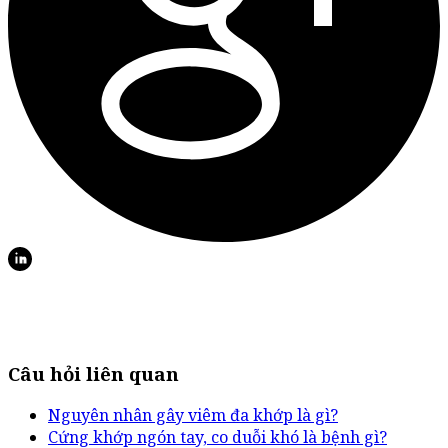
Câu hỏi liên quan
Nguyên nhân gây viêm đa khớp là gì?
Cứng khớp ngón tay, co duỗi khó là bệnh gì?