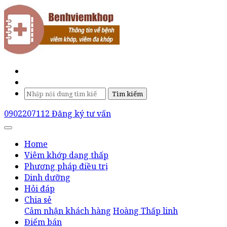
Tìm kiếm
0902207112
Đăng ký tư vấn
Home
Viêm khớp dạng thấp
Phương pháp điều trị
Dinh dưỡng
Hỏi đáp
Chia sẻ
Cảm nhận khách hàng
Hoàng Thấp linh
Điểm bán