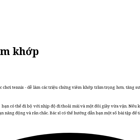
iêm khớp
c chơi tennis - dễ làm các triệu chứng viêm khớp trầm trọng hơn, tăng s
g; bạn có thể đi bộ với nhịp độ đi thoải mái và một đôi giầy vừa vặn. N
p bạn năng động và rắn chắc. Bác sĩ có thể hướng dẫn bạn một số bài tập đ