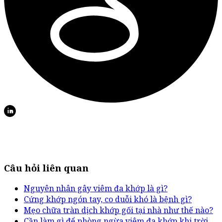
Câu hỏi liên quan
Nguyên nhân gây viêm đa khớp là gì?
Cứng khớp ngón tay, co duỗi khó là bệnh gì?
Mẹo chữa tràn dịch khớp gối tại nhà như thế nào?
Cần làm gì để phòng ngừa viêm đa khớp khi trời