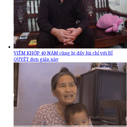
VIÊM KHỚP 40 NĂM cũng bị đẩy lùi chỉ với BÍ
QUYẾT đơn giản này