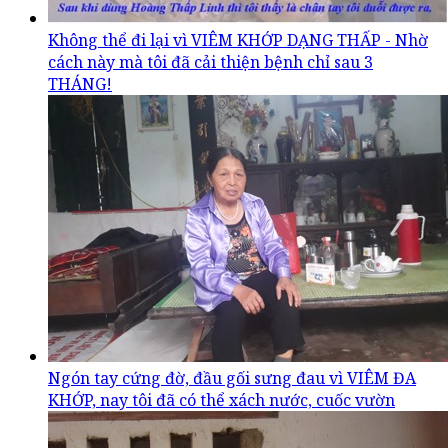
Không thể đi lại vì VIÊM KHỚP DẠNG THẤP - Nhờ
cách này mà tôi đã cải thiện bệnh chỉ sau 3
THÁNG!
Ngón tay cứng đờ, đầu gối sưng đau vì VIÊM ĐA
KHỚP, nay tôi đã có thể xách nước, cuốc vườn