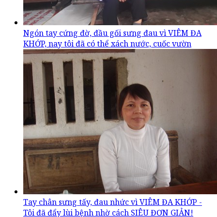
Ngón tay cứng đờ, đầu gối sưng đau vì VIÊM ĐA
KHỚP, nay tôi đã có thể xách nước, cuốc vườn
Tay chân sưng tấy, đau nhức vì VIÊM ĐA KHỚP -
Tôi đã đẩy lùi bệnh nhờ cách SIÊU ĐƠN GIẢN!