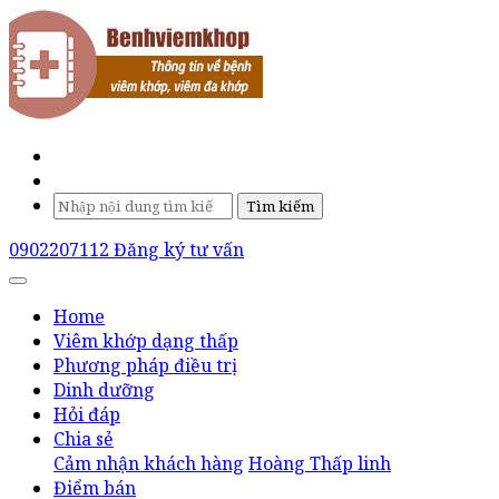
Tìm kiếm
0902207112
Đăng ký tư vấn
Home
Viêm khớp dạng thấp
Phương pháp điều trị
Dinh dưỡng
Hỏi đáp
Chia sẻ
Cảm nhận khách hàng
Hoàng Thấp linh
Điểm bán