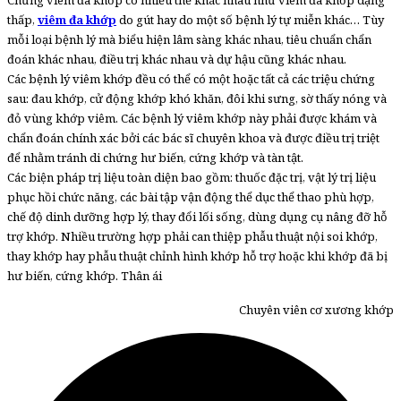
thấp,
viêm đa khớp
do gút hay do một số bệnh lý tự miễn khác… Tùy
mỗi loại bệnh lý mà biểu hiện lâm sàng khác nhau, tiêu chuẩn chẩn
đoán khác nhau, điều trị khác nhau và dự hậu cũng khác nhau.
Các bệnh lý viêm khớp đều có thể có một hoặc tất cả các triệu chứng
sau: đau khớp, cử động khớp khó khăn, đôi khi sưng, sờ thấy nóng và
đỏ vùng khớp viêm. Các bệnh lý viêm khớp này phải được khám và
chẩn đoán chính xác bởi các bác sĩ chuyên khoa và được điều trị triệt
để nhằm tránh di chứng hư biến, cứng khớp và tàn tật.
Các biện pháp trị liệu toàn diện bao gồm: thuốc đặc trị, vật lý trị liệu
phục hồi chức năng, các bài tập vận động thể dục thể thao phù hợp,
chế độ dinh dưỡng hợp lý, thay đổi lối sống, dùng dụng cụ nâng đỡ hỗ
trợ khớp. Nhiều trường hợp phải can thiệp phẫu thuật nội soi khớp,
thay khớp hay phẫu thuật chỉnh hình khớp hỗ trợ hoặc khi khớp đã bị
hư biến, cứng khớp. Thân ái
Chuyên viên cơ xương khớp