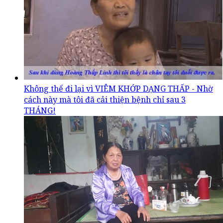
Không thể đi lại vì VIÊM KHỚP DẠNG THẤP - Nhờ
cách này mà tôi đã cải thiện bệnh chỉ sau 3
THÁNG!