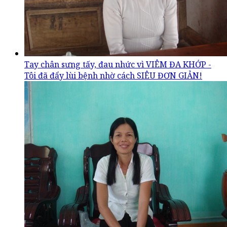
Tay chân sưng tấy, đau nhức vì VIÊM ĐA KHỚP -
Tôi đã đẩy lùi bệnh nhờ cách SIÊU ĐƠN GIẢN!