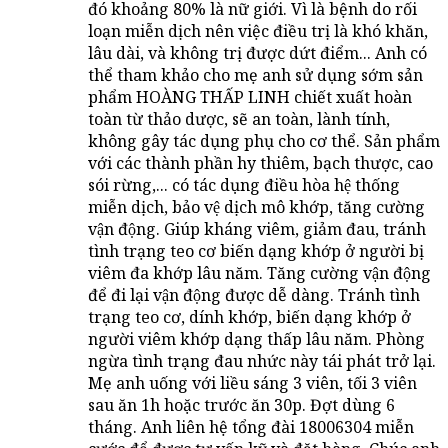
đó khoảng 80% là nữ giới. Vì là bệnh do rối
loạn miễn dịch nên việc điều trị là khó khăn,
lâu dài, và không trị được dứt điểm... Anh có
thể tham khảo cho mẹ anh sử dụng sớm sản
phẩm HOÀNG THẤP LINH chiết xuất hoàn
toàn từ thảo dược, sẽ an toàn, lành tính,
không gây tác dụng phụ cho cơ thể. Sản phẩm
với các thành phần hy thiêm, bạch thược, cao
sói rừng,... có tác dụng điều hòa hệ thống
miễn dịch, bảo vệ dịch mô khớp, tăng cường
vận động. Giúp kháng viêm, giảm đau, tránh
tình trạng teo cơ biến dạng khớp ở người bị
viêm đa khớp lâu năm. Tăng cường vận động
để đi lại vận động được dễ dàng. Tránh tình
trạng teo cơ, dính khớp, biến dạng khớp ở
người viêm khớp dạng thấp lâu năm. Phòng
ngừa tình trạng đau nhức này tái phát trở lại.
Mẹ anh uống với liều sáng 3 viên, tối 3 viên
sau ăn 1h hoặc trước ăn 30p. Đợt dùng 6
tháng. Anh liên hệ tổng đài 18006304 miễn