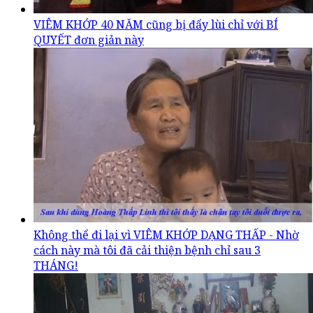
VIÊM KHỚP 40 NĂM cũng bị đẩy lùi chỉ với BÍ
QUYẾT đơn giản này
Không thể đi lại vì VIÊM KHỚP DẠNG THẤP - Nhờ
cách này mà tôi đã cải thiện bệnh chỉ sau 3
THÁNG!