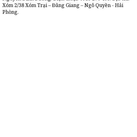
Xóm 2/38 Xóm Trại – Đằng Giang – Ngô Quyền - Hải
Phòng.