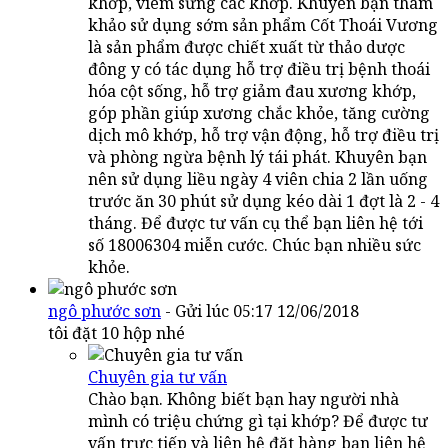
khớp, viêm sưng các khớp. Khuyên bạn tham
khảo sử dụng sớm sản phẩm Cốt Thoái Vương
là sản phẩm được chiết xuất từ thảo dược
đông y có tác dụng hỗ trợ điều trị bệnh thoái
hóa cột sống, hỗ trợ giảm đau xương khớp,
góp phần giúp xương chắc khỏe, tăng cường
dịch mô khớp, hỗ trợ vận động, hỗ trợ điều trị
và phòng ngừa bệnh lý tái phát. Khuyên bạn
nên sử dụng liều ngày 4 viên chia 2 lần uống
trước ăn 30 phút sử dụng kéo dài 1 đợt là 2 - 4
tháng. Để được tư vấn cụ thể bạn liên hệ tới
số 18006304 miễn cước. Chúc bạn nhiều sức
khỏe.
ngô phước sơn
- Gửi lúc 05:17 12/06/2018
tôi đặt 10 hộp nhé
Chuyên gia tư vấn
Chào bạn. Không biết bạn hay người nhà
mình có triệu chứng gì tại khớp? Để được tư
vấn trực tiếp và liên hệ đặt hàng bạn liên hệ