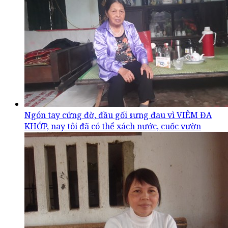
Ngón tay cứng đờ, đầu gối sưng đau vì VIÊM ĐA
KHỚP, nay tôi đã có thể xách nước, cuốc vườn