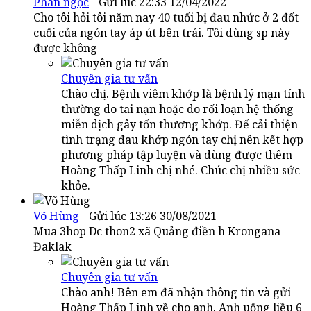
Phan ngọc
- Gửi lúc 22:33 12/04/2022
Cho tôi hỏi tôi năm nay 40 tuổi bị đau nhức ở 2 đốt
cuối của ngón tay áp út bên trái. Tôi dùng sp này
được không
Chuyên gia tư vấn
Chào chị. Bệnh viêm khớp là bệnh lý mạn tính
thường do tai nạn hoặc do rối loạn hệ thống
miễn dịch gây tổn thương khớp. Để cải thiện
tình trạng đau khớp ngón tay chị nên kết hợp
phương pháp tập luyện và dùng được thêm
Hoàng Thấp Linh chị nhé. Chúc chị nhiều sức
khỏe.
Võ Hùng
- Gửi lúc 13:26 30/08/2021
Mua 3hop Dc thon2 xã Quảng điền h Krongana
Đaklak
Chuyên gia tư vấn
Chào anh! Bên em đã nhận thông tin và gửi
Hoàng Thấp Linh về cho anh. Anh uống liều 6