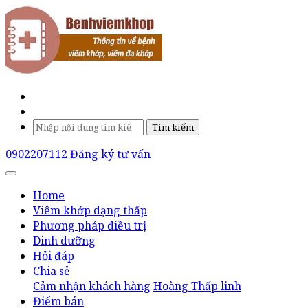
Tìm kiếm
0902207112
Đăng ký tư vấn
Home
Viêm khớp dạng thấp
Phương pháp điều trị
Dinh dưỡng
Hỏi đáp
Chia sẻ
Cảm nhận khách hàng
Hoàng Thấp linh
Điểm bán