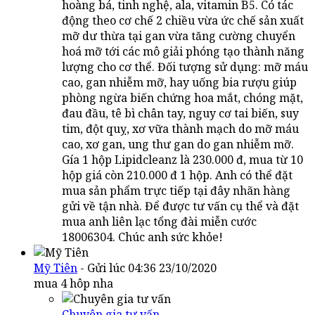
hoàng bá, tinh nghệ, ala, vitamin B5. Có tác
động theo cơ chế 2 chiều vừa ức chế sản xuất
mỡ dư thừa tại gan vừa tăng cường chuyển
hoá mỡ tới các mô giải phóng tạo thành năng
lượng cho cơ thể. Đối tượng sử dụng: mỡ máu
cao, gan nhiễm mỡ, hay uống bia rượu giúp
phòng ngừa biến chứng hoa mắt, chóng mặt,
đau đầu, tê bì chân tay, nguy cơ tai biến, suy
tim, đột quỵ, xơ vữa thành mạch do mỡ máu
cao, xơ gan, ung thư gan do gan nhiễm mỡ.
Gía 1 hộp Lipidcleanz là 230.000 đ, mua từ 10
hộp giá còn 210.000 đ 1 hộp. Anh có thể đặt
mua sản phẩm trực tiếp tại đây nhãn hàng
gửi về tận nhà. Để được tư vấn cụ thể và đặt
mua anh liên lạc tổng đài miễn cước
18006304. Chúc anh sức khỏe!
Mỹ Tiên
- Gửi lúc 04:36 23/10/2020
mua 4 hôp nha
Chuyên gia tư vấn