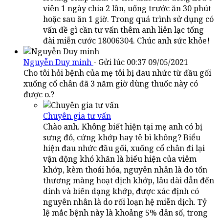
viên 1 ngày chia 2 lần, uống trước ăn 30 phút
hoặc sau ăn 1 giờ. Trong quá trình sử dụng có
vấn đề gì cần tư vấn thêm anh liên lạc tổng
đài miễn cước 18006304. Chúc anh sức khỏe!
Nguyễn Duy minh
- Gửi lúc 00:37 09/05/2021
Cho tôi hỏi bệnh của mẹ tôi bị đau nhức từ đầu gối
xuống cổ chân đã 3 năm giờ dùng thuốc này có
được o.?
Chuyên gia tư vấn
Chào anh. Không biết hiện tại mẹ anh có bị
sưng đỏ, cứng khớp hay tê bì không? Biểu
hiện đau nhức đầu gối, xuống cổ chân đi lại
vận động khó khăn là biểu hiện của viêm
khớp, kèm thoái hóa, nguyên nhân là do tổn
thương màng hoạt dịch khớp, lâu dài dẫn đến
dính và biến dạng khớp, được xác định có
nguyên nhân là do rối loạn hệ miễn dịch. Tỷ
lệ mắc bệnh này là khoảng 5% dân số, trong