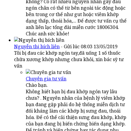
không? Có rất nhiều nguyên nhân gây đau
ngón chân có thể từ bên ngoài tác động hoặc
bên trong cơ thể như gut hoặc viêm khớp
dạng thấp, thoái hóa,... Để được tư vấn cụ thể
anh liên lạc tổng đài miễn cước 18006304.
Chúc anh sức khỏe!
Nguyễn thị bích liên
- Gửi lúc 08:03 13/05/2019
Tôi bị đau các khớp ngón tay,đã uống 1 số thuốc
chữa xương khớp nhưng chưa khỏi, xin bác sỹ tư
vấn
Chuyên gia tư vấn
Chào bạn.
Không biết bạn bị đau khớp ngón tay lâu
chưa? . Nguyên nhân của bệnh lý viêm khớp
bạn đang gặp phải do hệ thống miễn dịch tư
đối kháng làm các khớp bị sưng đau, thoái
hóa. Để có thể cải thiện sưng đau khớp, khớp
của bạn đang bị biến chứng biến dạng khớp.
Để tránh và biến chứng hay tác dụng phụ