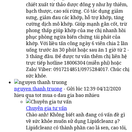
chiết xuất từ thảo dược đông y như hy thiêm,
bạch thược, cao sói rừng. Có tác dụng giảm
sưng, giảm đau các khớp, hỗ trợ khớp, tăng
cường dịch mô khớp. Giúp mạnh gân cốt, trừ
phong thấp giúp khớp của mẹ chị nhanh hồi
phục phòng ngừa biến chứng tái phát của
khớp. Với liều tấn công ngày 6 viên chia 2 lần
uống trước ăn 30 phút hoặc sau ăn 1 giờ từ 2 -
3 tháng đầu. Để được tư vấn thêm chị liên hệ
trực tiếp hotline 18006304 (miễn phí) hoặc
Zalo/ Viber: 0917214851/0975284017. Chúc chị
sức khỏe.
nguyen thanh truong
- Gửi lúc 12:39 04/12/2020
hieu qua tot mua o dau gia bao mhieu
Chuyên gia tư vấn
Chào anh! Không biết anh đang có vấn đề gì
về sức khỏe muốn sử dụng Lipidcleanz ạ?
Lipidcleanz có thành phần cao lá sen, cao tỏi,