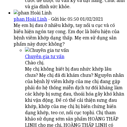
cước để được tư vấn kỹ và đặt hàng. Chúc anh
và gia đình sức khỏe.
phan Hoài Linh
- Gửi lúc 05:50 01/02/2021
Mẹ em bị đau ở nhiều khớp, tay nổi u cục và có
biểu hiện ngón tay cong. Em đọc là biểu hiện của
bệnh viêm khớp dạng thấp. Mẹ em sử dụng sản
phẩm này được không?
Chuyên gia tư vấn
Chào chị.
Mẹ chị không biết bị đau nhức khớp lâu
chưa? Mẹ chị đã đi khám chưa? Nguyên nhân
của bệnh lý viêm khớp của mẹ chị đang gặp
phải do hệ thống miễn dịch tư đối kháng làm
các khớp bị sưng đau, thoái hóa gây khó khăn
khi vận động. Để có thể cải thiện sưng đau
khớp, khớp của mẹ chị bị biến chứng biến
dạng khớp, teo cơ, nổi cục tophi. Chị tham
khảo sử dụng sớm sản phẩm HOÀNG THẤP
LINH cho mẹ chị, HOÀNG THẤP LINH có