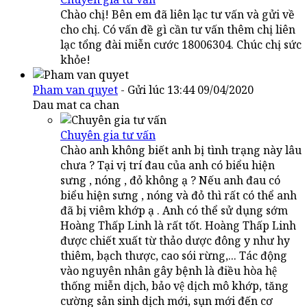
Chào chị! Bên em đã liên lạc tư vấn và gửi về
cho chị. Có vấn đề gì cần tư vấn thêm chị liên
lạc tổng đài miễn cước 18006304. Chúc chị sức
khỏe!
Pham van quyet
- Gửi lúc 13:44 09/04/2020
Dau mat ca chan
Chuyên gia tư vấn
Chào anh không biết anh bị tình trạng này lâu
chưa ? Tại vị trí đau của anh có biểu hiện
sưng , nóng , đỏ không ạ ? Nếu anh đau có
biểu hiện sưng , nóng và đỏ thì rất có thể anh
đã bị viêm khớp ạ . Anh có thể sử dụng sớm
Hoàng Thấp Linh là rất tốt. Hoàng Thấp Linh
được chiết xuất từ thảo dược đông y như hy
thiêm, bạch thược, cao sói rừng,... Tác động
vào nguyên nhân gây bệnh là điều hòa hệ
thống miễn dịch, bảo vệ dịch mô khớp, tăng
cường sản sinh dịch mới, sụn mới đến cơ