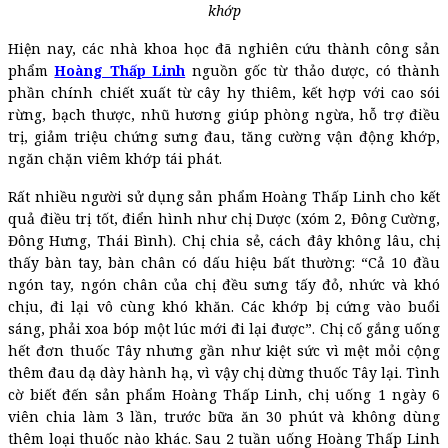
khớp
Hiện nay, các nhà khoa học đã nghiên cứu thành công sản
phẩm
Hoàng Thấp Linh
nguồn gốc từ thảo dược, có thành
phần chính chiết xuất từ cây hy thiêm, kết hợp với cao sói
rừng, bạch thược, nhũ hương giúp phòng ngừa, hỗ trợ điều
trị, giảm triệu chứng sưng đau, tăng cường vận động khớp,
ngăn chặn viêm khớp tái phát.
Rất nhiều người sử dụng sản phẩm Hoàng Thấp Linh cho kết
quả điều trị tốt, điển hình như chị Dược (xóm 2, Đông Cường,
Đông Hưng, Thái Bình). Chị chia sẻ, cách đây không lâu, chị
thấy bàn tay, bàn chân có dấu hiệu bất thường: “Cả 10 đầu
ngón tay, ngón chân của chị đều sưng tấy đỏ, nhức và khó
chịu, đi lại vô cùng khó khăn. Các khớp bị cứng vào buổi
sáng, phải xoa bóp một lúc mới đi lại được”. Chị cố gắng uống
hết đơn thuốc Tây nhưng gần như kiệt sức vì mệt mỏi cộng
thêm đau dạ dày hành hạ, vì vậy chị dừng thuốc Tây lại. Tình
cờ biết đến sản phẩm Hoàng Thấp Linh, chị uống 1 ngày 6
viên chia làm 3 lần, trước bữa ăn 30 phút và không dùng
thêm loại thuốc nào khác. Sau 2 tuần uống Hoàng Thấp Linh