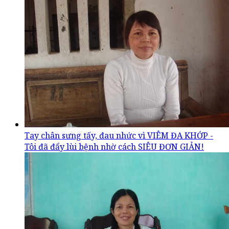
Tay chân sưng tấy, đau nhức vì VIÊM ĐA KHỚP -
Tôi đã đẩy lùi bệnh nhờ cách SIÊU ĐƠN GIẢN!