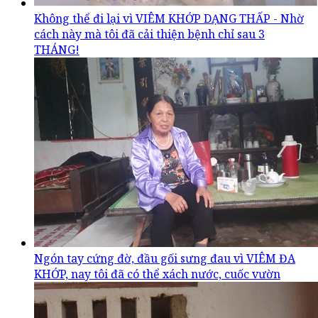
Không thể đi lại vì VIÊM KHỚP DẠNG THẤP - Nhờ
cách này mà tôi đã cải thiện bệnh chỉ sau 3
THÁNG!
Ngón tay cứng đờ, đầu gối sưng đau vì VIÊM ĐA
KHỚP, nay tôi đã có thể xách nước, cuốc vườn