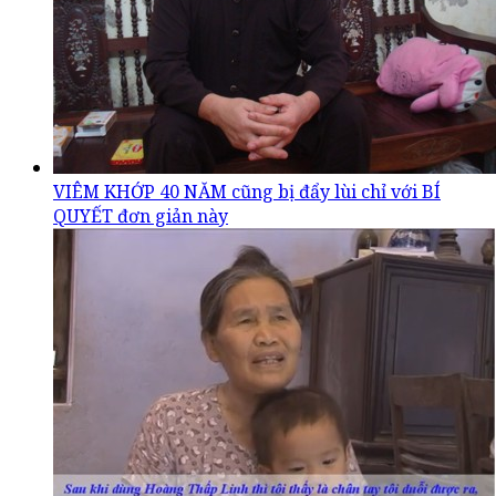
VIÊM KHỚP 40 NĂM cũng bị đẩy lùi chỉ với BÍ
QUYẾT đơn giản này