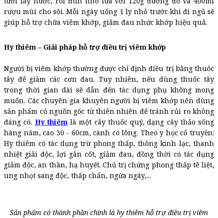
tươi lấy nước, rồi đun nhỏ lửa với 120g đường đỏ và 400ml
rượu mùi cho sôi. Mỗi ngày uống 1 ly nhỏ trước khi đi ngủ sẽ
giúp hỗ trợ chữa viêm khớp, giảm đau nhức khớp hiệu quả.
Hy thiêm – Giải pháp hỗ trợ điều trị viêm khớp
Người bị viêm khớp thường được chỉ định điều trị bằng thuốc
tây để giảm các cơn đau. Tuy nhiên, nếu dùng thuốc tây
trong thời gian dài sẽ dẫn đến tác dụng phụ không mong
muốn. Các chuyên gia khuyên người bị viêm khớp nên dùng
sản phẩm có nguồn gốc từ thiên nhiên để tránh rủi ro không
đáng có.
Hy thiêm
là một cây thuốc quý, dạng cây thảo sống
hàng năm, cao 30 - 60cm, cành có lông. Theo y học cổ truyền:
Hy thiêm có tác dụng trừ phong thấp, thông kinh lạc, thanh
nhiệt giải độc, lợi gân cốt, giảm đau, đồng thời có tác dụng
giảm độc, an thần, hạ huyết. Chủ trị chứng phong thấp tê liệt,
ung nhọt sang độc, thấp chẩn, ngứa ngáy,...
Sản phẩm có thành phần chính là hy thiêm hỗ trợ điều trị viêm