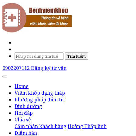
Tìm kiếm
0902207112
Đăng ký tư vấn
Home
Viêm khớp dạng thấp
Phương pháp điều trị
Dinh dưỡng
Hỏi đáp
Chia sẻ
Cảm nhận khách hàng
Hoàng Thấp linh
Điểm bán