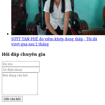
SUÝT TÀN PHẾ do viêm khớp dạng thấp - Tôi đã
vượt qua sau 2 tháng
Hỏi đáp chuyên gia
Gửi câu hỏi