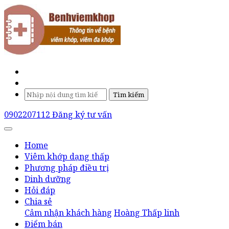
Tìm kiếm
0902207112
Đăng ký tư vấn
Home
Viêm khớp dạng thấp
Phương pháp điều trị
Dinh dưỡng
Hỏi đáp
Chia sẻ
Cảm nhận khách hàng
Hoàng Thấp linh
Điểm bán