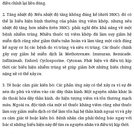
điều chỉnh lại liều dùng.
2. Tăng nhiệt độ: Nếu nhiệt độ tăng không đáng kể (dưới 380C), đó có
thể là biểu hiện bình thường của phản ứng viêm khớp, nhưng nếu
nhiệt độ tăng hơn nhiều (trên 380C), phải nghĩ đến khả năng về một
bệnh nhiễm trùng. Nhiều thuốc trị viêm khớp đã làm suy giảm hệ
miễn dịch cũng như giảm thiểu tuần hoàn và làm tăng một cách đáng
kể nguy cơ bị các bệnh do vi trùng và siêu vi trùng. Các thuốc chính
gây suy giảm hệ miễn dịch là: Methotrexate, Immuran, Remicade,
Infliximab, Enbrel, Cyclosporine, Cytoxan. Phát hiện và điều trị kịp
thời các biểu hiện nhiễm trùng sẽ giúp giảm bớt những biến chứng
nặng nề có thể xảy ra.
3. Tê hoặc cảm giác kiến bò: Các phản ứng này có thể xảy ra vì sự đè
nén do phù và viêm vào các dây thần kinh. Một nguyên nhân khác là
do thoái hóa dây thần kinh, do hiện tượng viêm và tổn thương mạch
máu. Ngoài ra, độc tính của một số thuốc kháng viêm cũng như thuốc
làm suy giảm miễn dịch có thể làm tổn hại hệ thần kinh ngoại vi và gây
ra cảm giác tê hoặc kiến bò. Bệnh nhân cần phải thông báo ngay với
bác sĩ những biểu hiện này để tìm ra nguyên nhân và điều trị kịp thời.