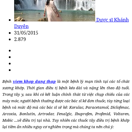
Dược sĩ Khánh
Duyên
31/05/2015
2.879
Bệnh
viem khop dang thap
là một bệnh lý mạn tính tại các tổ chức
xương khớp. Thời gian điều tị bệnh kéo dài và nặng lên theo độ tuổi.
Trong tây y, sau khi có kết luận chính thức từ việc chụp chiếu của các
máy móc, người bệnh thường được các bác sĩ kê đơn thuốc, tùy từng loại
bệnh và mức độ mà các bác sĩ sẽ kê: Korulac, Paracetamol, Diclofenac,
Arcoxia, Bonlutin, Artrodar, Fenalgic, Ibuprofen, Profenid, Voltaren,
Mobic ....về điều trị tại nhà. Tuy nhiên các thuốc tây điều trị bệnh khớp
lại tiềm ẩn nhiều nguy cơ nghiêm trọng mà chúng ta nên chú ý: