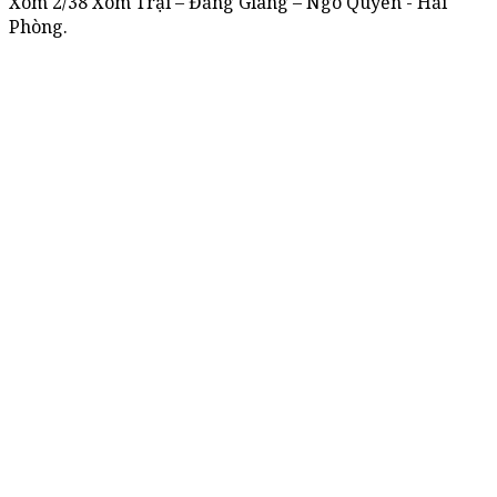
Xóm 2/38 Xóm Trại – Đằng Giang – Ngô Quyền - Hải
Phòng.