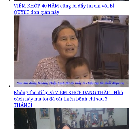
VIÊM KHỚP 40 NĂM cũng bị đẩy lùi chỉ với BÍ
QUYẾT đơn giản này
Không thể đi lại vì VIÊM KHỚP DẠNG THẤP - Nhờ
cách này mà tôi đã cải thiện bệnh chỉ sau 3
THÁNG!