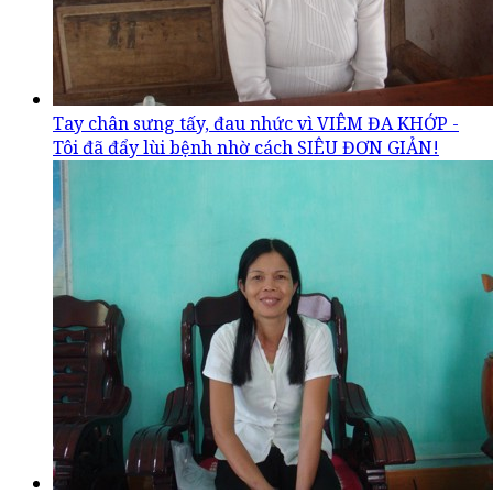
Tay chân sưng tấy, đau nhức vì VIÊM ĐA KHỚP -
Tôi đã đẩy lùi bệnh nhờ cách SIÊU ĐƠN GIẢN!