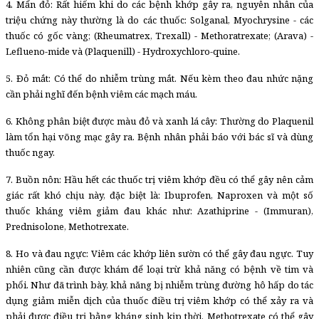
4. Mẩn đỏ: Rất hiếm khi do các bệnh khớp gây ra, nguyên nhân của
triệu chứng này thường là do các thuốc: Solganal, Myochrysine - các
thuốc có gốc vàng; (Rheumatrex, Trexall) - Methoratrexate; (Arava) -
Leflueno-mide và (Plaquenill) - Hydroxychloro-quine.
5. Ðỏ mắt: Có thể do nhiễm trùng mắt. Nếu kèm theo đau nhức nặng
cần phải nghĩ đến bệnh viêm các mạch máu.
6. Không phân biệt được màu đỏ và xanh lá cây: Thường do Plaquenil
làm tổn hại võng mạc gây ra. Bệnh nhân phải báo với bác sĩ và dùng
thuốc ngay.
7. Buồn nôn: Hầu hết các thuốc trị viêm khớp đều có thể gây nên cảm
giác rất khó chịu này, đặc biệt là: Ibuprofen, Naproxen và một số
thuốc kháng viêm giảm đau khác như: Azathiprine - (Immuran),
Prednisolone, Methotrexate.
8. Ho và đau ngực: Viêm các khớp liên sườn có thể gây đau ngực. Tuy
nhiên cũng cần được khám để loại trừ khả năng có bệnh về tim và
phổi. Như đã trình bày, khả năng bị nhiễm trùng đường hô hấp do tác
dụng giảm miễn dịch của thuốc điều trị viêm khớp có thể xảy ra và
phải được điều trị bằng kháng sinh kịp thời. Methotrexate có thể gây