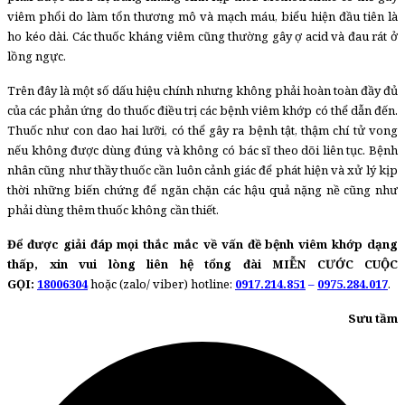
viêm phổi do làm tổn thương mô và mạch máu, biểu hiện đầu tiên là
ho kéo dài. Các thuốc kháng viêm cũng thường gây ợ acid và đau rát ở
lồng ngực.
Trên đây là một số dấu hiệu chính nhưng không phải hoàn toàn đầy đủ
của các phản ứng do thuốc điều trị các bệnh viêm khớp có thể dẫn đến.
Thuốc như con dao hai lưỡi, có thể gây ra bệnh tật, thậm chí tử vong
nếu không được dùng đúng và không có bác sĩ theo dõi liên tục. Bệnh
nhân cũng như thầy thuốc cần luôn cảnh giác để phát hiện và xử lý kịp
thời những biến chứng để ngăn chặn các hậu quả nặng nề cũng như
phải dùng thêm thuốc không cần thiết.
Để được giải đáp mọi thắc mắc về vấn đề bệnh viêm khớp dạng
thấp, xin vui lòng liên hệ tổng đài MIỄN CƯỚC CUỘC
GỌI:
18006304
hoặc (zalo/ viber) hotline:
0917.214.851
–
0975.284.01
7
.
Sưu tầm