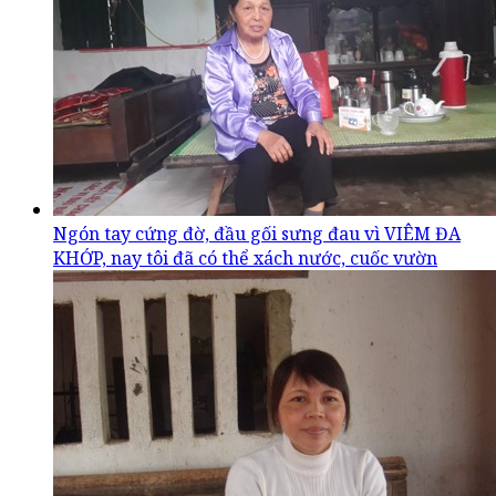
Ngón tay cứng đờ, đầu gối sưng đau vì VIÊM ĐA
KHỚP, nay tôi đã có thể xách nước, cuốc vườn