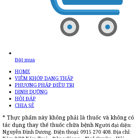
Đặt mua
HOME
VIÊM KHỚP DẠNG THẤP
PHƯƠNG PHÁP ĐIỀU TRỊ
DINH DƯỠNG
HỎI ĐÁP
CHIA SẺ
* Thực phẩm này không phải là thuốc và không có 
tác dụng thay thế thuốc chữa bệnh
Người đại diện:
Nguyễn Đình Dương. Điện thoại:
0915 270 408
. Địa chỉ: