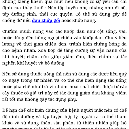
không kiêng khem quá mức nếu không có sự yêu cầu chỉ
định của thầy thuốc. Nên tập luyện nhẹ nhàng như đi bộ,
tập dưỡng sinh, thái cực quyền. Có thể sử dụng gậy để
chống đỡ nếu
đau khớp gối
hoặc khớp háng.
Chườm muối nóng vào các khớp đau như cột sống, vai,
hoặc dùng đèn hồng ngoại chiếu vào khớp đau. Chú ý liều
lượng về thời gian chiếu đèn, tránh biến chứng bỏng da
cho bệnh nhân. Xoa bóp để tăng cường sự vận hành của
khí huyết; châm cứu giúp giảm đau, điều chỉnh sự tắc
nghẽn khí huyết và bổ dưỡng.
Nếu sử dụng thuốc uống thì nên sử dụng các dược liệu quý
có ngay trong tự nhiên và có thể chế biến dạng sắc uống
hoặc pha chế như trà vì nhóm hoạt chất chiết được từ các
cây thuốc có giá trị này có tác dụng giảm đau kháng viêm
rất tốt mà không gây tác dụng phụ.
Để hạn chế các biến chứng của bệnh người mắc nên có chế
độ dinh dưỡng và tập luyện hợp lý, ngoài ra có thể tham
khảo và sử dụng thêm sản phẩm từ thiên nhiên giúp hỗ
trợ cho xương chắc khỏe. Tiên phong trong dòng sản phẩm