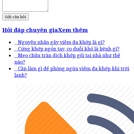
Gửi câu hỏi
Hỏi đáp chuyên gia
Xem thêm
Nguyên nhân gây viêm đa khớp là gì?
Cứng khớp ngón tay, co duỗi khó là bệnh gì?
Mẹo chữa tràn dịch khớp gối tại nhà như thế
nào?
Cần làm gì để phòng ngừa viêm đa khớp khi trời
lạnh?