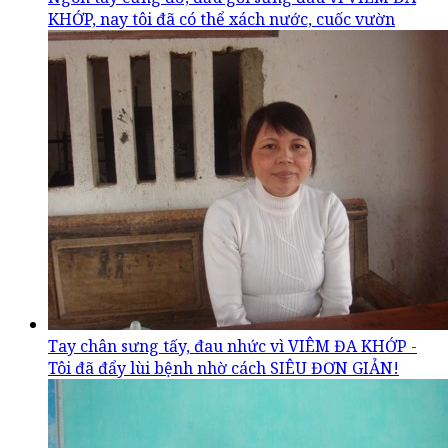
KHỚP, nay tôi đã có thể xách nước, cuốc vườn
Tay chân sưng tấy, đau nhức vì VIÊM ĐA KHỚP -
Tôi đã đẩy lùi bệnh nhờ cách SIÊU ĐƠN GIẢN!