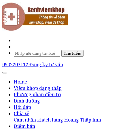
Tìm kiếm
0902207112
Đăng ký tư vấn
Home
Viêm khớp dạng thấp
Phương pháp điều trị
Dinh dưỡng
Hỏi đáp
Chia sẻ
Cảm nhận khách hàng
Hoàng Thấp linh
Điểm bán