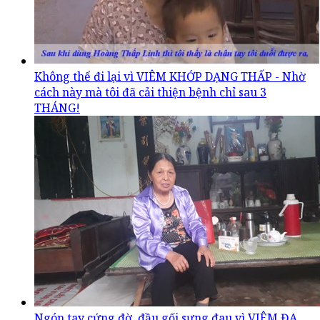
Không thể đi lại vì VIÊM KHỚP DẠNG THẤP - Nhờ
cách này mà tôi đã cải thiện bệnh chỉ sau 3
THÁNG!
Ngón tay cứng đờ, đầu gối sưng đau vì VIÊM ĐA