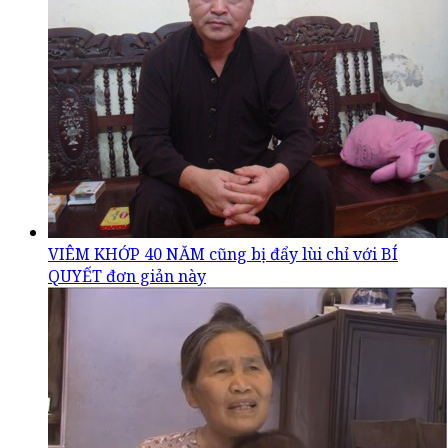
VIÊM KHỚP 40 NĂM cũng bị đẩy lùi chỉ với BÍ
QUYẾT đơn giản này