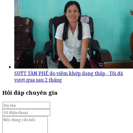
SUÝT TÀN PHẾ do viêm khớp dạng thấp - Tôi đã
vượt qua sau 2 tháng
Hỏi đáp chuyên gia