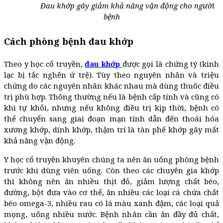
Đau khớp gây giảm khả năng vận động cho người
bệnh
Cách phòng bệnh đau khớp
Theo y học cổ truyền,
đau khớp
được gọi là chứng tý (kinh
lạc bị tắc nghẽn ứ trệ). Tùy theo nguyên nhân và triệu
chứng do các nguyên nhân khác nhau mà dùng thuốc điều
trị phù hợp. Thông thường nếu là bệnh cấp tính và cũng có
khi tự khỏi, nhưng nếu không điều trị kịp thời, bệnh có
thể chuyển sang giai đoạn mạn tính dẫn đến thoái hóa
xương khớp, dính khớp, thậm trí là tàn phế khớp gây mất
khả năng vận động.
Y học cổ truyền khuyên chúng ta nên ăn uống phòng bệnh
trước khi dùng viên uống. Còn theo các chuyên gia khớp
thì không nên ăn nhiều thịt đỏ, giảm lượng chất béo,
đường, bột đưa vào cơ thể, ăn nhiều các loại cá chứa chất
béo omega-3, nhiều rau có lá màu xanh đậm, các loại quả
mọng, uống nhiều nước. Bệnh nhân cần ăn đầy đủ chất,