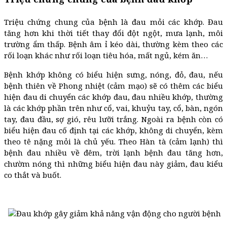
Triệu chứng chung của bệnh là đau mỏi các khớp. Đau
tăng hơn khi thời tiết thay đổi đột ngột, mưa lạnh, môi
trường ẩm thấp. Bệnh âm ỉ kéo dài, thường kèm theo các
rối loạn khác như rối loạn tiêu hóa, mất ngủ, kém ăn…
Bệnh khớp không có biểu hiện sưng, nóng, đỏ, đau, nếu
bệnh thiên về Phong nhiệt (cảm mạo) sẽ có thêm các biểu
hiện đau di chuyển các khớp đau, đau nhiều khớp, thường
là các khớp phần trên như cổ, vai, khuỷu tay, cổ, bàn, ngón
tay, đau đầu, sợ gió, rêu lưỡi trắng. Ngoài ra bệnh còn có
biểu hiện đau cố định tại các khớp, không di chuyển, kèm
theo tê nặng mỏi là chủ yếu. Theo Hàn tà (cảm lạnh) thì
bệnh đau nhiều về đêm, trời lạnh bệnh đau tăng hơn,
chườm nóng thì những biểu hiện đau này giảm, đau kiểu
co thắt và buốt.