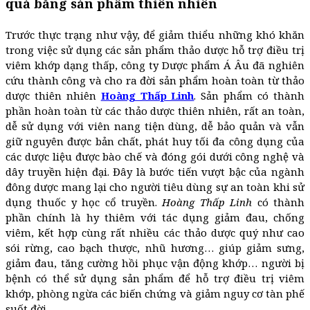
quả bằng sản phẩm thiên nhiên
Trước thực trạng như vậy, để giảm thiểu những khó khăn
trong việc sử dụng các sản phẩm thảo dược hỗ trợ điều trị
viêm khớp dạng thấp, công ty Dược phẩm Á Âu đã nghiên
cứu thành công và cho ra đời sản phẩm hoàn toàn từ thảo
dược thiên nhiên
Hoàng Thấp Linh
. Sản phẩm có thành
phần hoàn toàn từ các thảo dược thiên nhiên, rất an toàn,
dễ sử dụng với viên nang tiện dùng, dễ bảo quản và vẫn
giữ nguyên được bản chất, phát huy tối đa công dụng của
các dược liệu được bào chế và đóng gói dưới công nghệ và
dây truyền hiện đại. Đây là bước tiến vượt bậc của ngành
đông dược mang lại cho người tiêu dùng sự an toàn khi sử
dụng thuốc y học cổ truyền.
Hoàng Th
ấp Linh
có thành
phần chính là hy thiêm với tác dụng giảm đau, chống
viêm, kết hợp cùng rất nhiều các thảo dược quý như cao
sói rừng, cao bạch thược, nhũ hương… giúp giảm sưng,
giảm đau, tăng cường hồi phục vận động khớp… người bị
bệnh có thể sử dụng sản phẩm để hỗ trợ điều trị viêm
khớp, phòng ngừa các biến chứng và giảm nguy cơ tàn phế
suốt đời.