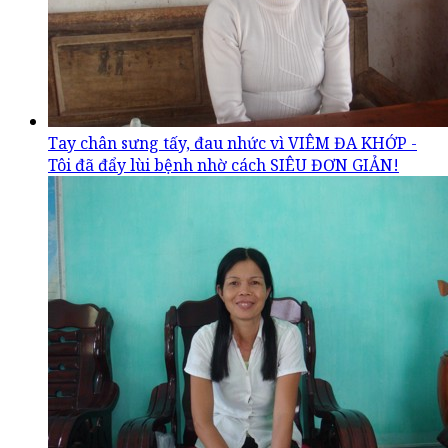
Tay chân sưng tấy, đau nhức vì VIÊM ĐA KHỚP -
Tôi đã đẩy lùi bệnh nhờ cách SIÊU ĐƠN GIẢN!