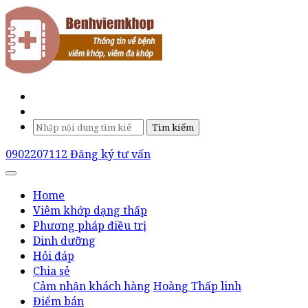
Tìm kiếm
0902207112
Đăng ký tư vấn
Home
Viêm khớp dạng thấp
Phương pháp điều trị
Dinh dưỡng
Hỏi đáp
Chia sẻ
Cảm nhận khách hàng
Hoàng Thấp linh
Điểm bán