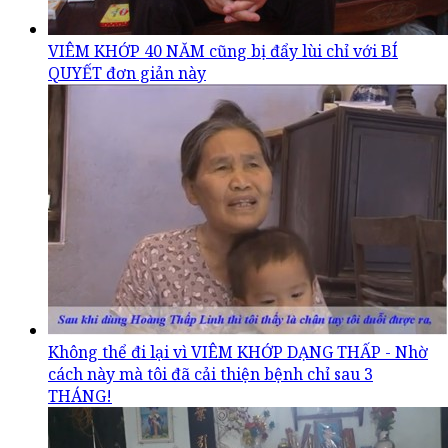
VIÊM KHỚP 40 NĂM cũng bị đẩy lùi chỉ với BÍ
QUYẾT đơn giản này
Không thể đi lại vì VIÊM KHỚP DẠNG THẤP - Nhờ
cách này mà tôi đã cải thiện bệnh chỉ sau 3
THÁNG!