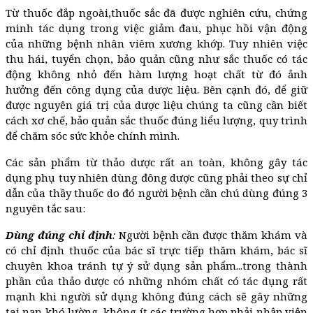
Từ thuốc đắp ngoài,thuốc sắc đã được nghiên cứu, chứng
minh tác dụng trong việc giảm đau, phục hồi vận động
của những bệnh nhân viêm xương khớp. Tuy nhiên việc
thu hái, tuyển chọn, bảo quản cũng như sắc thuốc có tác
động không nhỏ đến hàm lượng hoạt chất từ đó ảnh
hưởng đến công dụng của dược liệu. Bên cạnh đó, để giữ
được nguyên giá trị của dược liệu chúng ta cũng cần biết
cách xơ chế, bảo quản sắc thuốc đúng liểu lượng, quy trình
để chăm sóc sức khỏe chính mình.
Các sản phẩm từ thảo dược rất an toàn, không gây tác
dụng phụ tuy nhiên dùng đông dược cũng phải theo sự chỉ
dẫn của thầy thuốc do đó người bệnh cần chú dùng đúng 3
nguyên tắc sau:
Dùng đúng chỉ định
:
Người bệnh cần được thăm khám và
có chỉ định thuốc của bác sĩ trực tiếp thăm khám, bác sĩ
chuyên khoa tránh tự ý sử dụng sản phẩm...trong thành
phần của thảo dược có những nhóm chất có tác dụng rất
mạnh khi người sử dụng không đúng cách sẽ gây những
tai nạn khó lường, không ít các trường hợp phải nhập viện