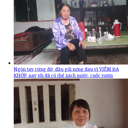
Ngón tay cứng đờ, đầu gối sưng đau vì VIÊM ĐA
KHỚP, nay tôi đã có thể xách nước, cuốc vườn