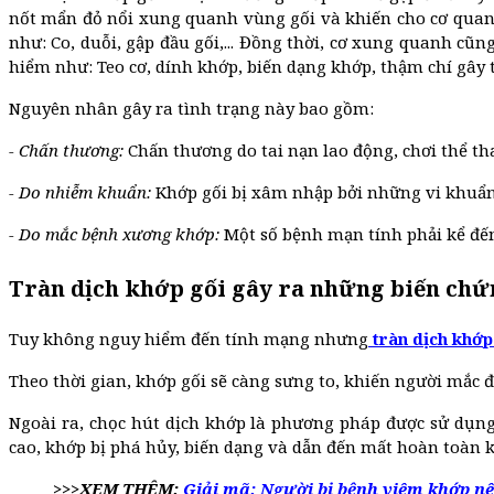
nốt mẩn đỏ nổi xung quanh vùng gối và khiến cho cơ quan n
như: Co, duỗi, gập đầu gối,... Đồng thời, cơ xung quanh cũ
hiểm như: Teo cơ, dính khớp, biến dạng khớp, thậm chí gây 
Nguyên nhân gây ra tình trạng này bao gồm:
- Chấn thương:
Chấn thương do tai nạn lao động, chơi thể tha
- Do nhiễm khuẩn:
Khớp gối bị xâm nhập bởi những vi khuẩn n
- Do mắc bệnh xương khớp:
Một số bệnh mạn tính phải kể đến
Tràn dịch khớp gối gây ra những biến chứ
Tuy không nguy hiểm đến tính mạng nhưng
tràn dịch khớp
Theo thời gian, khớp gối sẽ càng sưng to, khiến người mắc đ
Ngoài ra, chọc hút dịch khớp là phương pháp được sử dụng
cao, khớp bị phá hủy, biến dạng và dẫn đến mất hoàn toàn 
>>>XEM THÊM:
Giải mã: Người bị bệnh viêm khớp nê