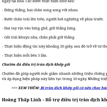
ngày tại nhà. Các bước thực hiện như sau:
- Đứng thẳng, hai chân song song với nhau.
- Bước chân trái lên trên, người hơi nghiêng về phía trước.
- Hai tay vịn vào lưng ghế, giữ thẳng lưng.
- Gối trái khuỵu nhẹ, chân phải giữ thẳng.
- Thực hiện động tác này khoảng 20 giây, sau đó trở về tư th
- Thực hiện mỗi bên 5 lần.
Chườm đá điều trị tràn dịch khớp gối
Chườm đá giúp người mắc giảm nhanh những triệu chứng phù
và áp dụng biện pháp này liên tục trong 10 ngày. Những tr
>>> XEM THÊM:
Bị tràn dịch khớp gối có nên chọc hú
Hoàng Thấp Linh - Hỗ trợ điều trị tràn dịch k