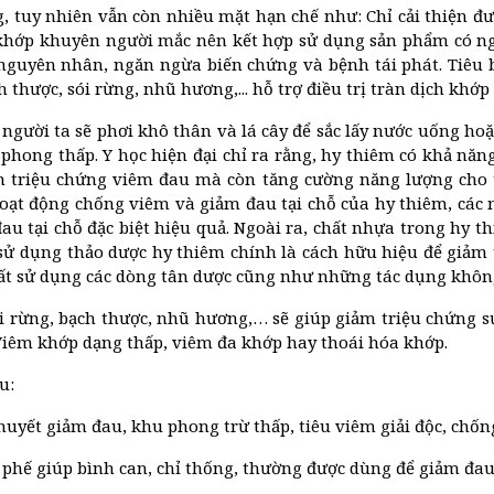
tuy nhiên vẫn còn nhiều mặt hạn chế như: Chỉ cải thiện đư
g khớp khuyên người mắc nên kết hợp sử dụng sản phẩm có ng
o nguyên nhân, ngăn ngừa biến chứng và bệnh tái phát. Tiêu
thược, sói rừng, nhũ hương,... hỗ trợ điều trị tràn dịch khớp 
 người ta sẽ phơi khô thân và lá cây để sắc lấy nước uống hoặ
rừ phong thấp. Y học hiện đại chỉ ra rằng, hy thiêm có khả n
iện triệu chứng viêm đau mà còn tăng cường năng lượng cho t
ạt động chống viêm và giảm đau tại chỗ của hy thiêm, các 
au tại chỗ đặc biệt hiệu quả. Ngoài ra, chất nhựa trong hy t
hế, sử dụng thảo dược hy thiêm chính là cách hữu hiệu để giả
ần suất sử dụng các dòng tân dược cũng như những tác dụng kh
i rừng, bạch thược, nhũ hương,… sẽ giúp giảm triệu chứng s
 Viêm khớp dạng thấp, viêm đa khớp hay thoái hóa khớp.
u:
huyết giảm đau, khu phong trừ thấp, tiêu viêm giải độc, chốn
tỳ, phế giúp bình can, chỉ thống, thường được dùng để giảm đa