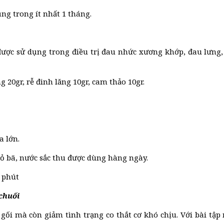
ụng trong ít nhất 1 tháng.
được sử dụng trong điều trị đau nhức xương khớp, đau lưng, m
uả.
g 20gr, rễ đinh lăng 10gr, cam thảo 10gr.
a lớn.
 bỏ bã, nước sắc thu được dùng hàng ngày.
 phút
 chuối
ối mà còn giảm tình trạng co thắt cơ khó chịu. Với bài tập n