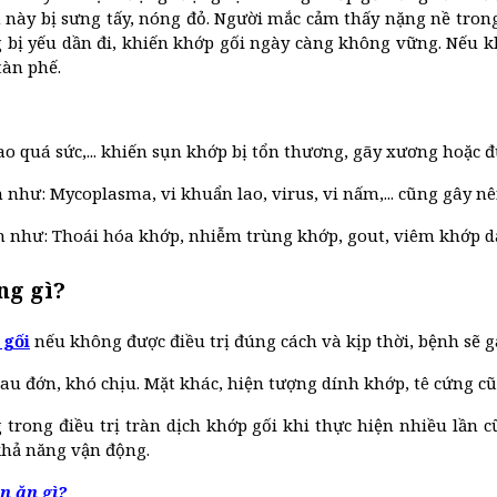
ày bị sưng tấy, nóng đỏ. Người mắc cảm thấy nặng nề trong 
ng bị yếu dần đi, khiến khớp gối ngày càng không vững. Nếu 
tàn phế.
o quá sức,... khiến sụn khớp bị tổn thương, gãy xương hoặc đứ
hư: Mycoplasma, vi khuẩn lao, virus, vi nấm,... cũng gây nê
 như: Thoái hóa khớp, nhiễm trùng khớp, gout, viêm khớp dạn
ng gì?
 gối
nếu không được điều trị đúng cách và kịp thời, bệnh sẽ 
au đớn, khó chịu. Mặt khác, hiện tượng dính khớp, tê cứng cũn
 trong điều trị tràn dịch khớp gối khi thực hiện nhiều lầ
khả năng vận động.
n ăn gì?