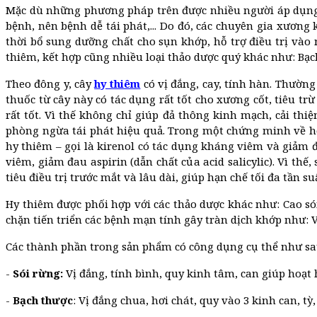
Mặc dù những phương pháp trên được nhiều người áp dụng, 
bệnh, nên bệnh dễ tái phát,... Do đó, các chuyên gia xươn
thời bổ sung dưỡng chất cho sụn khớp, hỗ trợ điều trị và
thiêm, kết hợp cũng nhiều loại thảo dược quý khác như: Bạch 
Theo đông y, cây
hy thiêm
có vị đắng, cay, tính hàn. Thường
thuốc từ cây này có tác dụng rất tốt cho xương cốt, tiêu t
rất tốt. Vì thế không chỉ giúp đả thông kinh mạch, cải th
phòng ngừa tái phát hiệu quả. Trong một chứng minh về ho
hy thiêm – gọi là kirenol có tác dụng kháng viêm và giảm đ
viêm, giảm đau aspirin (dẫn chất của acid salicylic). Vì t
tiêu điều trị trước mắt và lâu dài, giúp hạn chế tối đa t
Hy thiêm được phối hợp với các thảo dược khác như: Cao só
chặn tiến triển các bệnh mạn tính gây tràn dịch khớp như:
Các thành phần trong sản phẩm có công dụng cụ thể như sa
-
Sói rừng:
Vị đắng, tính bình, quy kinh tâm, can giúp hoạt 
-
Bạch thược
: Vị đắng chua, hơi chát, quy vào 3 kinh can, 