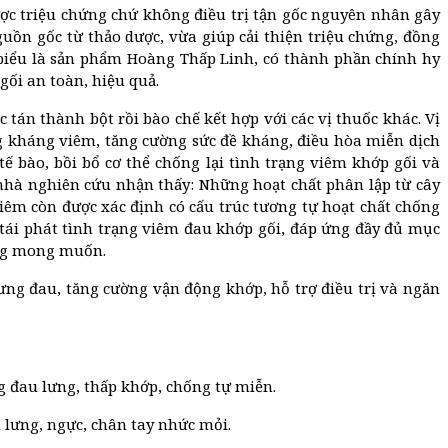
ợc triệu chứng chứ không điều trị tận gốc nguyên nhân gây
uồn gốc từ thảo dược, vừa giúp cải thiện triệu chứng, đồng
 biểu là sản phẩm Hoàng Thấp Linh, có thành phần chính hy
gối an toàn, hiệu quả.
c tán thành bột rồi bào chế kết hợp với các vị thuốc khác. Vị
ăng kháng viêm, tăng cường sức đề kháng, điều hòa miễn dịch
ế bào, bồi bổ cơ thể chống lại tình trạng viêm khớp gối và
nhà nghiên cứu nhận thấy: Những hoạt chất phân lập từ cây
hiêm còn được xác định có cấu trúc tương tự hoạt chất chống
m tái phát tình trạng viêm đau khớp gối, đáp ứng đầy đủ mục
ông mong muốn.
ưng đau, tăng cường vận động khớp, hỗ trợ điều trị và ngăn
g đau lưng, thấp khớp, chống tự miễn.
u lưng, ngực, chân tay nhức mỏi.