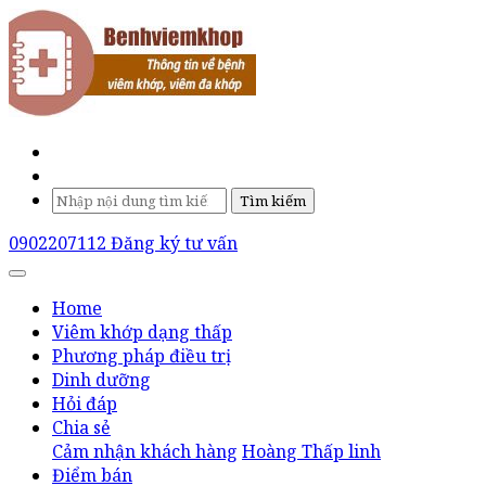
Tìm kiếm
0902207112
Đăng ký tư vấn
Home
Viêm khớp dạng thấp
Phương pháp điều trị
Dinh dưỡng
Hỏi đáp
Chia sẻ
Cảm nhận khách hàng
Hoàng Thấp linh
Điểm bán