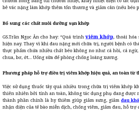
chườm nóng bằng túi chườm nhiệt, khay nhiệt điện có tác d
bê vác nặng làm khớp thêm tổn thương và giảm cân (nếu béo ph
Bổ sung các chất nuôi dưỡng sụn khớp
viêm khớp
GS.
Trần Ngọc Ân cho hay: “Quá trình
, thoái hó
hiện nay. Thay vì khi đau nặng mới chữa trị, người bệnh có t
thực phẩm chứa nhiều chất béo không no như: cá hồi, cá ngừ, 
chua, bơ, ớt… Uống sữa để phòng chống loãng xương.
Phương pháp hỗ trợ điều trị viêm khớp hiệu quả, an toàn từ
Việc sử dụng thuốc tây quá nhiều trong chữa trị viêm khớp
thiên nhiên bởi tính an toàn, không tác dụng phụ đang được
thành phần chính là hy thiêm giúp giảm sưng, giảm
đau kh
nhận diện của tế bào miễn dịch, chống viêm, giảm đau, hỗ trợ 