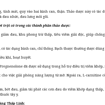
g, tính mát, quy vào hai kinh can, thận. Thảo dược này có tác 
à đau nhức, đau lưng mỏi gối.
 trội có trong các thành phần thảo dược:
ết giảm đau, khu phong trừ thấp, tiêu viêm giải độc, giúp chống
hế, có tác dụng bình can, chỉ thống. Bạch thược thường được dùn
ều khí, hoạt huyết.
. Pregnenolone đã được sử dụng trong hỗ trợ điều trị viêm khớp
iết cho việc giải phóng năng lượng từ mỡ. Ngoài ra, L-carnitine
êm, bớt đau, giảm tái phát các cơn đau do viêm khớp dạng thấp,
thuốc tây y.
àng Thấp Linh: