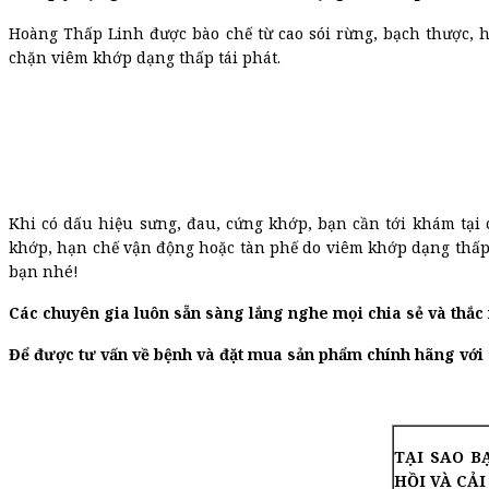
Hoàng Thấp Linh được bào chế từ cao sói rừng, bạch thược, 
chặn viêm khớp dạng thấp tái phát.
Khi có dấu hiệu sưng, đau, cứng khớp, bạn cần tới khám tạ
khớp, hạn chế vận động hoặc tàn phế do viêm khớp dạng thấ
bạn nhé!
Các chuyên gia luôn sẵn sàng lắng nghe mọi chia sẻ và thắc
Để được tư vấn về bệnh và đặt mua sản phẩm chính hãng với 
TẠI SAO B
HỒI VÀ CẢ