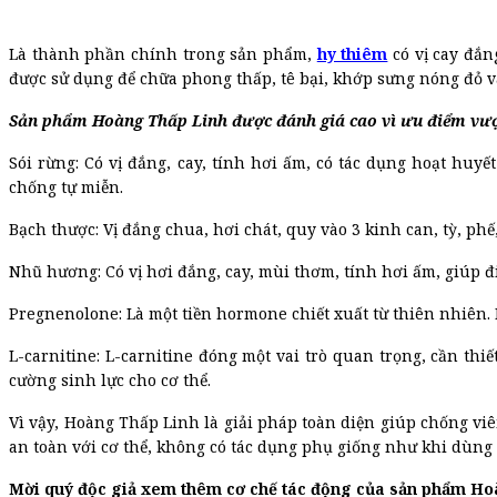
Là thành phần chính trong sản phẩm,
hy thiêm
có vị cay đắn
được sử dụng để chữa phong thấp, tê bại, khớp sưng nóng đỏ v
Sản phẩm Hoàng Thấp Linh được đánh giá cao vì ưu điểm vượt
Sói rừng: Có vị đắng, cay, tính hơi ấm, có tác dụng hoạt huy
chống tự miễn.
Bạch thược: Vị đắng chua, hơi chát, quy vào 3 kinh can, tỳ, p
Nhũ hương: Có vị hơi đắng, cay, mùi thơm, tính hơi ấm, giúp đi
Pregnenolone: Là một tiền hormone chiết xuất từ thiên nhiên
L-carnitine: L-carnitine đóng một vai trò quan trọng, cần th
cường sinh lực cho cơ thể.
Vì vậy, Hoàng Thấp Linh là giải pháp toàn diện giúp chống vi
an toàn với cơ thể, không có tác dụng phụ giống như khi dùng 
Mời quý độc giả xem thêm cơ chế tác động của sản phẩm Ho