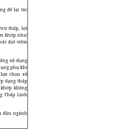
ng để lại tác
rừ thấp, lợi
êm khớp như:
 các đợt viêm
ướng sử dụng
dụng phụ khi
 lựa chọn sử
ớp dạng thấp
c khớp không
ng Thấp Linh
ia đầu ngành