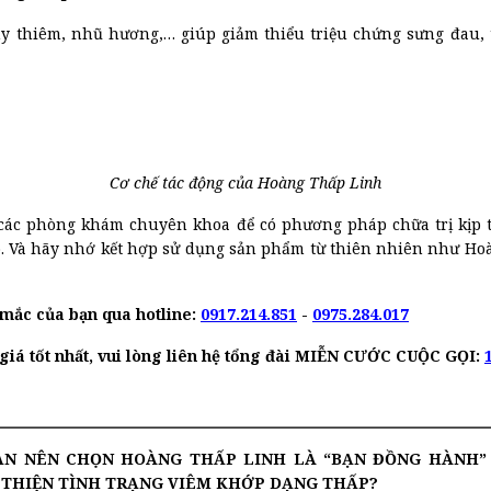
hy thiêm, nhũ hương,… giúp giảm thiểu triệu chứng sưng đau, 
Cơ chế tác động của Hoàng Thấp Linh
i các phòng khám chuyên khoa để có phương pháp chữa trị kịp 
p. Và hãy nhớ kết hợp sử dụng sản phẩm từ thiên nhiên như Ho
 mắc của bạn qua hotline:
0917.214.851
-
0975.284.017
giá tốt nhất, vui lòng liên hệ tổng đài MIỄN CƯỚC CUỘC GỌI:
ẠN NÊN CHỌN HOÀNG THẤP LINH LÀ “BẠN ĐỒNG HÀNH”
I THIỆN TÌNH TRẠNG VIÊM KHỚP DẠNG THẤP?