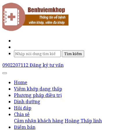
Tìm kiếm
0902207112
Đăng ký tư vấn
Home
Viêm khớp dạng thấp
Phương pháp điều trị
Dinh dưỡng
Hỏi đáp
Chia sẻ
Cảm nhận khách hàng
Hoàng Thấp linh
Điểm bán