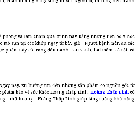
mủ, chấn thương đang sung huyết. Người bệnh cũng nên tránh
hể phòng và làm chậm quá trình này bằng những tiến bộ y học
o mô sụn tại các khớp ngay từ bây giờ”. Người bệnh nên ăn các
hực phẩm này có trong đậu nành, rau xanh, hạt mầm, cà rốt, cà
 Ngày nay, xu hướng tìm đến những sản phẩm có nguồn gốc từ
ực phẩm bảo vệ sức khỏe Hoàng Thấp Linh.
Hoàng Thấp Linh
có
 rừng, nhũ hương… Hoàng Thấp Linh giúp tăng cường khả năng