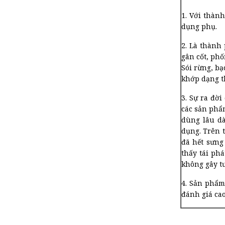
1. Với thành
dụng phụ.
2. Là thành
gân cốt, ph
Sói rừng, bạ
khớp dạng th
3. Sự ra đờ
các sản phẩ
dùng lâu dà
dụng. Trên 
đã hết sưng
thấy tái ph
không gây tư
4. Sản phẩm
đánh giá cao