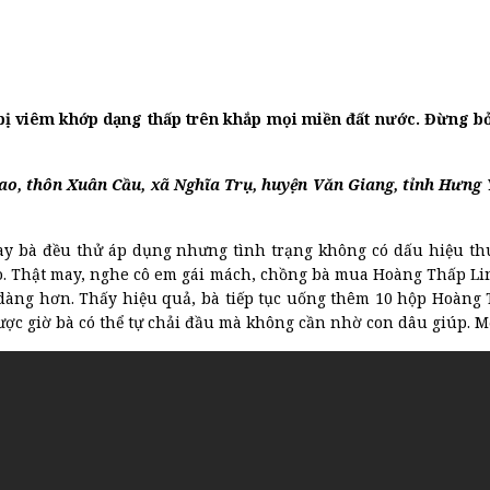
bị viêm khớp dạng thấp trên khắp mọi miền đất nước. Đừng b
o, thôn Xuân Cầu, xã Nghĩa Trụ, huyện Văn Giang, tỉnh Hưng Y
 hay bà đều thử áp dụng nhưng tình trạng không có dấu hiệu t
. Thật may, nghe cô em gái mách, chồng bà mua Hoàng Thấp Lin
dàng hơn. Thấy hiệu quả, bà tiếp tục uống thêm 10 hộp Hoàng T
 được giờ bà có thể tự chải đầu mà không cần nhờ con dâu giúp. M