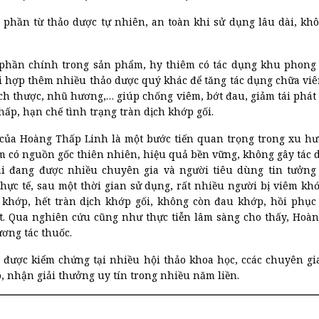
 phần từ thảo dược tự nhiên, an toàn khi sử dụng lâu dài, khô
 phần chính trong sản phẩm, hy thiêm có tác dụng khu phong t
ối hợp thêm nhiều thảo dược quý khác để tăng tác dụng chữa vi
ch thược, nhũ hương,… giúp chống viêm, bớt đau, giảm tái phát
ấp, hạn chế tình trạng tràn dịch khớp gối.
i của Hoàng Thấp Linh là một bước tiến quan trọng trong xu h
m có nguồn gốc thiên nhiên, hiệu quả bền vững, không gây tác 
i đang được nhiều chuyên gia và người tiêu dùng tin tưởng
thực tế, sau một thời gian sử dụng, rất nhiều người bị viêm kh
 khớp, hết tràn dịch khớp gối, không còn đau khớp, hồi phụ
át. Qua nghiên cứu cũng như thực tiễn lâm sàng cho thấy, Hoà
ơng tác thuốc.
 được kiểm chứng tại nhiều hội thảo khoa học, ccác chuyên g
, nhận giải thưởng uy tín trong nhiều năm liền.