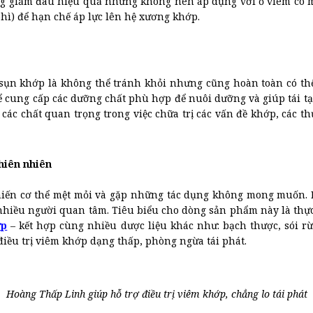
ụng giảm đau hiệu quả nhưng không nên áp dụng với ổ viêm có 
ì) để hạn chế áp lực lên hệ xương khớp.
a sụn khớp là không thể tránh khỏi nhưng cũng hoàn toàn có t
hể cung cấp các dưỡng chất phù hợp để nuôi dưỡng và giúp tái tạ
các chất quan trọng trong việc chữa trị các vấn đề khớp, các t
 thiên nhiên
 khiến cơ thể mệt mỏi và gặp những tác dụng không mong muốn.
 nhiều người quan tâm. Tiêu biểu cho dòng sản phẩm này là th
ớp
– kết hợp cùng nhiều dược liệu khác như: bạch thược, sói
điều trị viêm khớp dạng thấp, phòng ngừa tái phát.
Hoàng Thấp Linh giúp hỗ trợ điều trị viêm khớp, chẳng lo tái phát