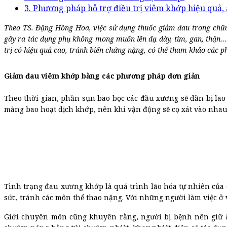
3. Phương pháp hỗ trợ điều trị viêm khớp hiệu quả,
Theo TS. Đặng Hồng Hoa, việc sử dụng thuốc giảm đau trong chữa 
gây ra tác dụng phụ không mong muốn lên dạ dày, tim, gan, thận…
trị có hiệu quả cao, tránh biến chứng nặng, có thể tham khảo các p
Giảm đau viêm khớp bằng các phương pháp đơn giản
Theo thời gian, phần sụn bao bọc các đầu xương sẽ dần bị lã
màng bao hoạt dịch khớp, nên khi vận động sẽ cọ xát vào nhau
Tình trạng đau xương khớp là quá trình lão hóa tự nhiên của 
sức, tránh các môn thể thao nặng. Với những người làm việc ở 
Giới chuyên môn cũng khuyên rằng, người bị bệnh nên giữ ấm