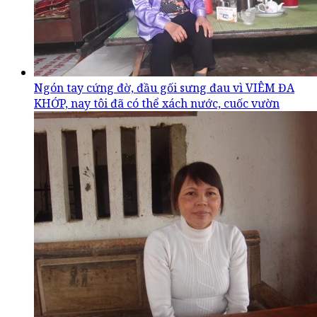
Ngón tay cứng đờ, đầu gối sưng đau vì VIÊM ĐA
KHỚP, nay tôi đã có thể xách nước, cuốc vườn