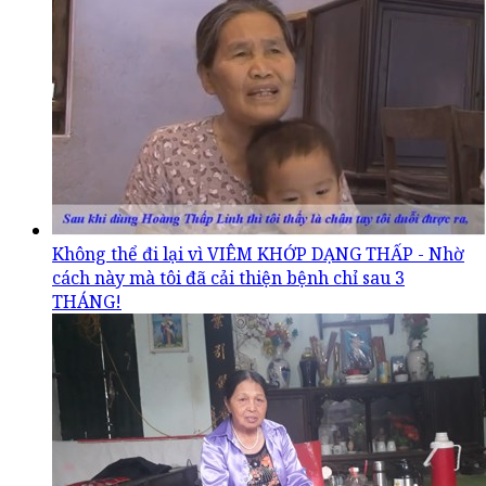
Không thể đi lại vì VIÊM KHỚP DẠNG THẤP - Nhờ
cách này mà tôi đã cải thiện bệnh chỉ sau 3
THÁNG!