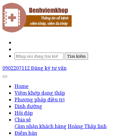
Tìm kiếm
0902207112
Đăng ký tư vấn
Home
Viêm khớp dạng thấp
Phương pháp điều trị
Dinh dưỡng
Hỏi đáp
Chia sẻ
Cảm nhận khách hàng
Hoàng Thấp linh
Điểm bán