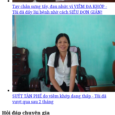
Tay chân sưng tấy, đau nhức vì VIÊM ĐA KHỚP -
Tôi đã đẩy lùi bệnh nhờ cách SIÊU ĐƠN GIẢN!
SUÝT TÀN PHẾ do viêm khớp dạng thấp - Tôi đã
vượt qua sau 2 tháng
Hỏi đáp chuyên gia