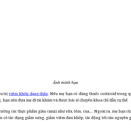
Ảnh minh họa
u trị
viêm khớp dạng thấp
. Nếu mẹ bạn có dùng thuốc corticoid trong qu
 bạn nên đưa mẹ đi tái khám và được bác sĩ chuyên khoa chỉ dẫn cụ thể.
 cường các thực phẩm giàu canxi như sữa, tôm, cua,… Ngoài ra, mẹ bạn cũ
m có tác dụng giảm sưng, giảm viêm đau khớp, tác động tới căn nguyên 