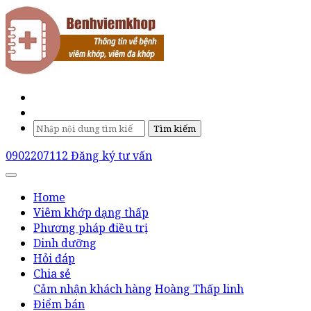
Tìm kiếm
0902207112
Đăng ký tư vấn
Home
Viêm khớp dạng thấp
Phương pháp điều trị
Dinh dưỡng
Hỏi đáp
Chia sẻ
Cảm nhận khách hàng
Hoàng Thấp linh
Điểm bán