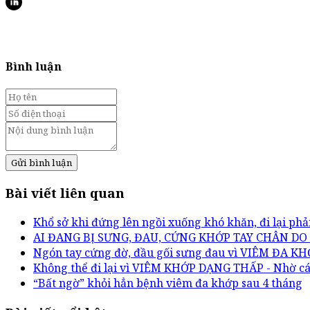
Bình luận
Gửi bình luận
Bài viết liên quan
Khổ sở khi đứng lên ngồi xuống khó khăn, đi lại phả
AI ĐANG BỊ SƯNG, ĐAU, CỨNG KHỚP TAY CHÂN DO
Ngón tay cứng đờ, đầu gối sưng đau vì VIÊM ĐA KHỚP
Không thể đi lại vì VIÊM KHỚP DẠNG THẤP - Nhờ các
“Bất ngờ” khỏi hẳn bệnh viêm đa khớp sau 4 tháng