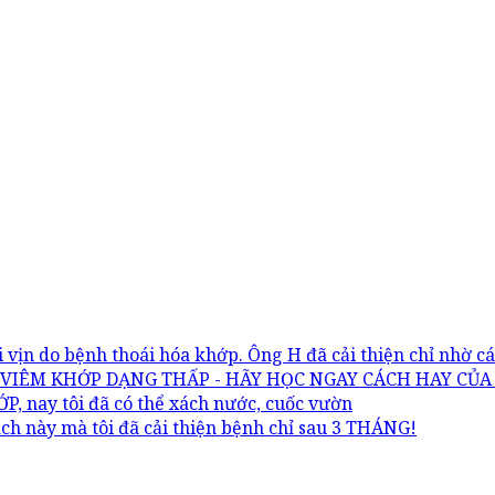
i vịn do bệnh thoái hóa khớp. Ông H đã cải thiện chỉ nhờ 
 VIÊM KHỚP DẠNG THẤP - HÃY HỌC NGAY CÁCH HAY CỦA
, nay tôi đã có thể xách nước, cuốc vườn
h này mà tôi đã cải thiện bệnh chỉ sau 3 THÁNG!