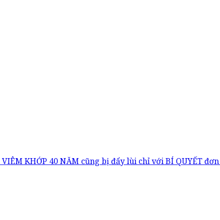
VIÊM KHỚP 40 NĂM cũng bị đẩy lùi chỉ với BÍ QUYẾT đơn