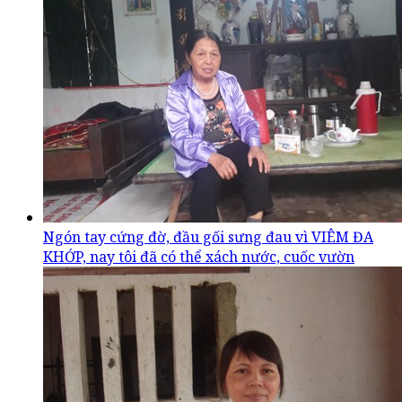
Ngón tay cứng đờ, đầu gối sưng đau vì VIÊM ĐA
KHỚP, nay tôi đã có thể xách nước, cuốc vườn