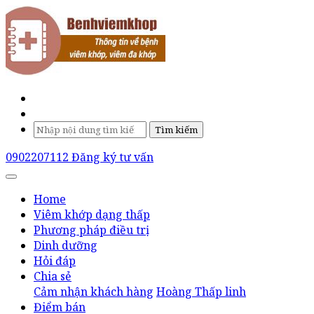
Tìm kiếm
0902207112
Đăng ký tư vấn
Home
Viêm khớp dạng thấp
Phương pháp điều trị
Dinh dưỡng
Hỏi đáp
Chia sẻ
Cảm nhận khách hàng
Hoàng Thấp linh
Điểm bán