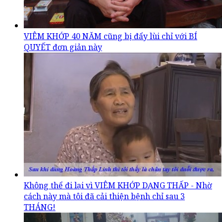
VIÊM KHỚP 40 NĂM cũng bị đẩy lùi chỉ với BÍ
QUYẾT đơn giản này
Không thể đi lại vì VIÊM KHỚP DẠNG THẤP - Nhờ
cách này mà tôi đã cải thiện bệnh chỉ sau 3
THÁNG!