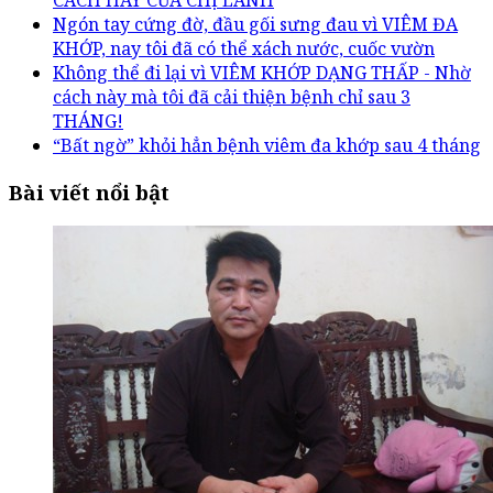
Ngón tay cứng đờ, đầu gối sưng đau vì VIÊM ĐA
KHỚP, nay tôi đã có thể xách nước, cuốc vườn
Không thể đi lại vì VIÊM KHỚP DẠNG THẤP - Nhờ
cách này mà tôi đã cải thiện bệnh chỉ sau 3
THÁNG!
“Bất ngờ” khỏi hẳn bệnh viêm đa khớp sau 4 tháng
Bài viết nổi bật