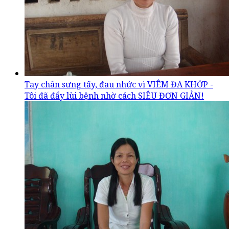
Tay chân sưng tấy, đau nhức vì VIÊM ĐA KHỚP -
Tôi đã đẩy lùi bệnh nhờ cách SIÊU ĐƠN GIẢN!