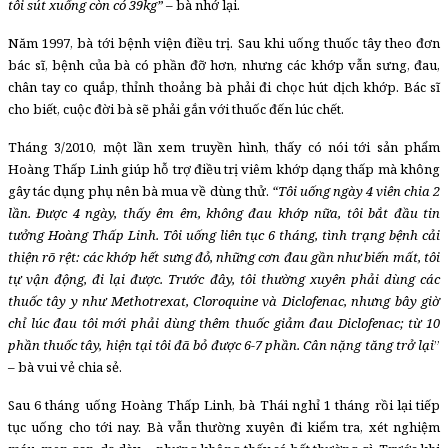
tôi sút xuống còn có 39kg”
– bà nhớ lại.
Năm 1997, bà tới bệnh viện điều trị. Sau khi uống thuốc tây theo đơn
bác sĩ, bệnh của bà có phần đỡ hơn, nhưng các khớp vẫn sưng, đau,
chân tay co quắp, thỉnh thoảng bà phải đi chọc hút dịch khớp. Bác sĩ
cho biết, cuộc đời bà sẽ phải gắn với thuốc đến lúc chết.
Tháng 3/2010, một lần xem truyền hình, thấy có nói tới sản phẩm
Hoàng Thấp Linh giúp hỗ trợ điều trị viêm khớp dạng thấp mà không
gây tác dụng phụ nên bà mua về dùng thử.
“Tôi uống ngày 4 viên chia 2
lần. Được 4 ngày, thấy êm êm, không đau khớp nữa, tôi bắt đầu tin
tưởng Hoàng Thấp Linh. Tôi uống liên tục 6 tháng, tình trạng bệnh cải
thiện rõ rệt: các khớp hết sưng đỏ, những cơn đau gần như biến mất, tôi
tự vận động, đi lại được. Trước đây, tôi thường xuyên phải dùng các
thuốc tây y như Methotrexat, Cloroquine và Diclofenac, nhưng bây giờ
chỉ lúc đau tôi mới phải dùng thêm thuốc giảm đau Diclofenac; từ 10
phần thuốc tây, hiện tại tôi đã bỏ được 6-7 phần. Cân nặng tăng trở lại
”
– bà vui vẻ chia sẻ.
Sau 6 tháng uống Hoàng Thấp Linh, bà Thái nghỉ 1 tháng rồi lại tiếp
tục uống cho tới nay. Bà vẫn thường xuyên đi kiểm tra, xét nghiệm