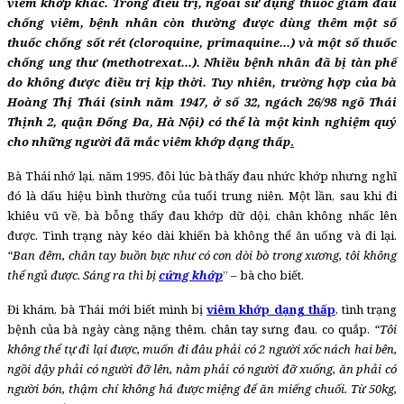
viêm khớp khác. Trong điều trị, ngoài sử dụng thuốc giảm đau
chống viêm, bệnh nhân còn thường được dùng thêm một số
thuốc chống sốt rét (cloroquine, primaquine...) và một số thuốc
chống ung thư (methotrexat...). Nhiều bệnh nhân đã bị tàn phế
do không được điều trị kịp thời. Tuy nhiên, trường hợp của bà
Hoàng Thị Thái (sinh năm 1947, ở số 32, ngách 26/98 ngõ Thái
Thịnh 2, quận Đống Đa, Hà Nội) có thể là một kinh nghiệm quý
cho những người đã mắc viêm khớp dạng thấp
.
Bà Thái nhớ lại, năm 1995, đôi lúc bà thấy đau nhức khớp nhưng nghĩ
đó là dấu hiệu bình thường của tuổi trung niên. Một lần, sau khi đi
khiêu vũ về, bà bỗng thấy đau khớp dữ dội, chân không nhấc lên
được. Tình trạng này kéo dài khiến bà không thể ăn uống và đi lại.
“Ban đêm, chân tay buồn bực như có con dòi bò trong xương, tôi không
thể ngủ được. Sáng ra thì bị
cứng khớp
” – bà cho biết.
Đi khám, bà Thái mới biết mình bị
viêm khớp dạng thấp
, tình trạng
bệnh của bà ngày càng nặng thêm, chân tay sưng đau, co quắp.
“Tôi
không thể tự đi lại được, muốn đi đâu phải có 2 người xốc nách hai bên,
ngồi dậy phải có người đỡ lên, nằm phải có người đỡ xuống, ăn phải có
người bón, thậm chí không há được miệng để ăn miếng chuối. Từ 50kg,