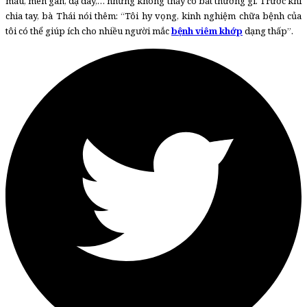
máu, men gan, dạ dày,… nhưng không thấy có bất thường gì. Trước khi
chia tay, bà Thái nói thêm: “Tôi hy vọng, kinh nghiệm chữa bệnh của
tôi có thể giúp ích cho nhiều người mắc
bệnh viêm khớp
dạng thấp”.