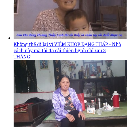
Không thể đi lại vì VIÊM KHỚP DẠNG THẤP - Nhờ
cách này mà tôi đã cải thiện bệnh chỉ sau 3
THÁNG!