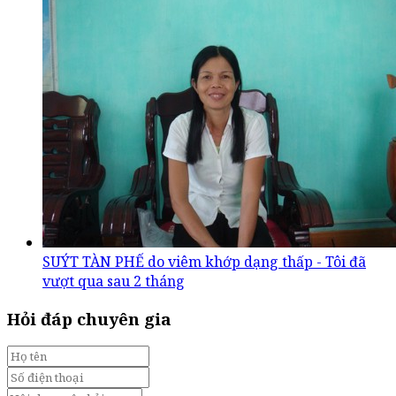
SUÝT TÀN PHẾ do viêm khớp dạng thấp - Tôi đã
vượt qua sau 2 tháng
Hỏi đáp chuyên gia