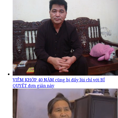
VIÊM KHỚP 40 NĂM cũng bị đẩy lùi chỉ với BÍ
QUYẾT đơn giản này