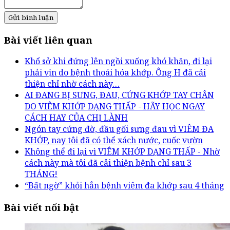
Gửi bình luận
Bài viết liên quan
Khổ sở khi đứng lên ngồi xuống khó khăn, đi lại
phải vịn do bệnh thoái hóa khớp. Ông H đã cải
thiện chỉ nhờ cách này…
AI ĐANG BỊ SƯNG, ĐAU, CỨNG KHỚP TAY CHÂN
DO VIÊM KHỚP DẠNG THẤP - HÃY HỌC NGAY
CÁCH HAY CỦA CHỊ LÀNH
Ngón tay cứng đờ, đầu gối sưng đau vì VIÊM ĐA
KHỚP, nay tôi đã có thể xách nước, cuốc vườn
Không thể đi lại vì VIÊM KHỚP DẠNG THẤP - Nhờ
cách này mà tôi đã cải thiện bệnh chỉ sau 3
THÁNG!
“Bất ngờ” khỏi hẳn bệnh viêm đa khớp sau 4 tháng
Bài viết nổi bật