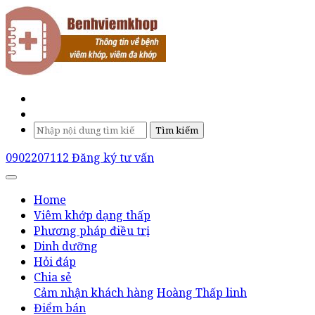
Tìm kiếm
0902207112
Đăng ký tư vấn
Home
Viêm khớp dạng thấp
Phương pháp điều trị
Dinh dưỡng
Hỏi đáp
Chia sẻ
Cảm nhận khách hàng
Hoàng Thấp linh
Điểm bán