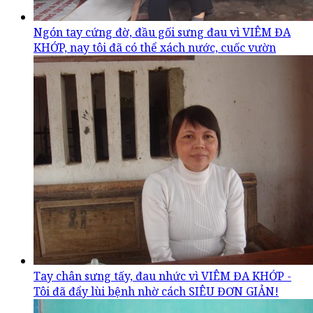
Ngón tay cứng đờ, đầu gối sưng đau vì VIÊM ĐA
KHỚP, nay tôi đã có thể xách nước, cuốc vườn
Tay chân sưng tấy, đau nhức vì VIÊM ĐA KHỚP -
Tôi đã đẩy lùi bệnh nhờ cách SIÊU ĐƠN GIẢN!