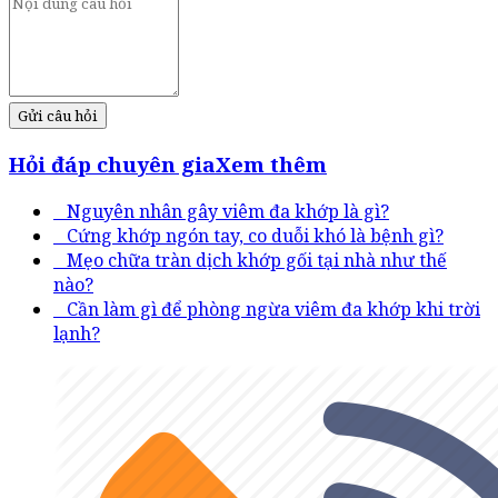
Gửi câu hỏi
Hỏi đáp chuyên gia
Xem thêm
Nguyên nhân gây viêm đa khớp là gì?
Cứng khớp ngón tay, co duỗi khó là bệnh gì?
Mẹo chữa tràn dịch khớp gối tại nhà như thế
nào?
Cần làm gì để phòng ngừa viêm đa khớp khi trời
lạnh?