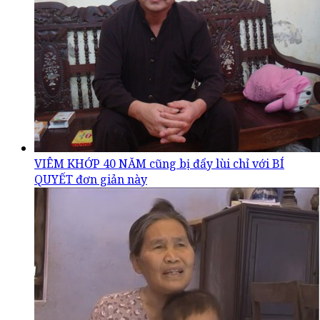
VIÊM KHỚP 40 NĂM cũng bị đẩy lùi chỉ với BÍ
QUYẾT đơn giản này