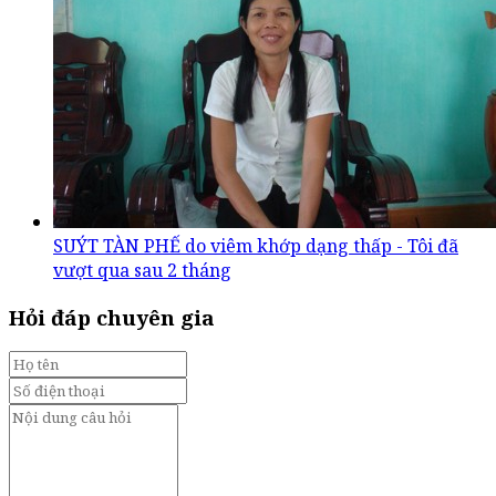
SUÝT TÀN PHẾ do viêm khớp dạng thấp - Tôi đã
vượt qua sau 2 tháng
Hỏi đáp chuyên gia