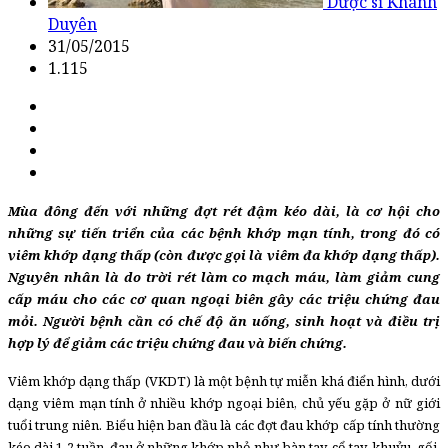
Dược sĩ Khánh
Duyên
31/05/2015
1.115
Mùa đông đến với những đợt rét đậm kéo dài, là cơ hội cho
những sự tiến triển của các bệnh khớp mạn tính, trong đó có
viêm khớp dạng thấp (còn được gọi là viêm đa khớp dạng thấp).
Nguyên nhân là do trời rét làm co mạch máu, làm giảm cung
cấp máu cho các cơ quan ngoại biên gây các triệu chứng đau
mỏi. Người bệnh cần có chế độ ăn uống, sinh hoạt và điều trị
hợp lý để giảm các triệu chứng đau và biến chứng.
Viêm khớp dạng thấp (VKDT) là một bệnh tự miễn khá điển hình, dưới
dạng viêm mạn tính ở nhiều khớp ngoại biên, chủ yếu gặp ở nữ giới
tuổi trung niên. Biểu hiện ban đầu là các đợt đau khớp cấp tính thường
kéo dài 1-2 tuần, đau ở những khớp nhỏ như bàn tay, cổ tay, khuỷu, gối,