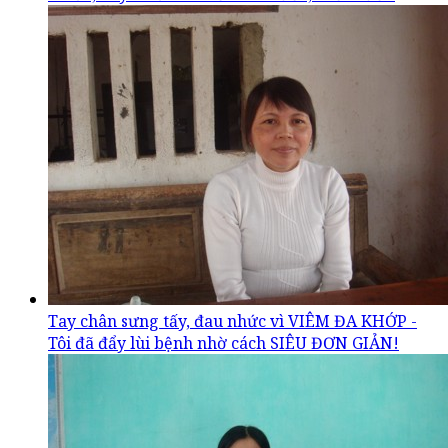
Tay chân sưng tấy, đau nhức vì VIÊM ĐA KHỚP -
Tôi đã đẩy lùi bệnh nhờ cách SIÊU ĐƠN GIẢN!