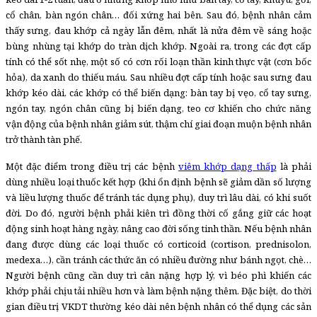
cổ chân, bàn ngón chân… đối xứng hai bên. Sau đó, bệnh nhân cảm
thấy sưng, đau khớp cả ngày lẫn đêm, nhất là nửa đêm về sáng hoặc
bùng nhùng tại khớp do tràn dịch khớp. Ngoài ra, trong các đợt cấp
tính có thể sốt nhẹ, một số có cơn rối loạn thần kinh thực vật (cơn bốc
hỏa), da xanh do thiếu máu. Sau nhiều đợt cấp tính hoặc sau sưng đau
khớp kéo dài, các khớp có thể biến dạng: bàn tay bị vẹo, cổ tay sưng,
ngón tay, ngón chân cũng bị biến dạng, teo cơ khiến cho chức năng
vận động của bệnh nhân giảm sút, thậm chí giai đoạn muộn bệnh nhân
trở thành tàn phế.
Một đặc điểm trong điều trị các bệnh
viêm khớp dạng thấp
là phải
dùng nhiều loại thuốc kết hợp (khi ổn định bệnh sẽ giảm dần số lượng
và liều lượng thuốc để tránh tác dụng phụ), duy trì lâu dài, có khi suốt
đời. Do đó, người bệnh phải kiên trì đồng thời cố gắng giữ các hoạt
động sinh hoạt hàng ngày, nâng cao đời sống tinh thần. Nếu bệnh nhân
đang được dùng các loại thuốc có corticoid (cortison, prednisolon,
medexa…), cần tránh các thức ăn có nhiều đường như bánh ngọt, chè…
Người bệnh cũng cần duy trì cân nặng hợp lý, vì béo phì khiến các
khớp phải chịu tải nhiều hơn và làm bệnh nặng thêm. Đặc biệt, do thời
gian điều trị VKDT thường kéo dài nên bệnh nhân có thể dụng các sản