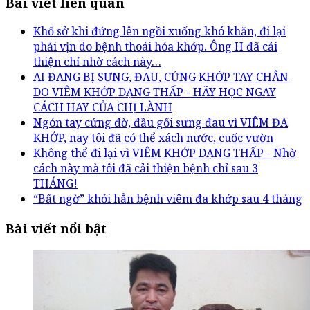
Bài viết liên quan
Khổ sở khi đứng lên ngồi xuống khó khăn, đi lại
phải vịn do bệnh thoái hóa khớp. Ông H đã cải
thiện chỉ nhờ cách này…
AI ĐANG BỊ SƯNG, ĐAU, CỨNG KHỚP TAY CHÂN
DO VIÊM KHỚP DẠNG THẤP - HÃY HỌC NGAY
CÁCH HAY CỦA CHỊ LÀNH
Ngón tay cứng đờ, đầu gối sưng đau vì VIÊM ĐA
KHỚP, nay tôi đã có thể xách nước, cuốc vườn
Không thể đi lại vì VIÊM KHỚP DẠNG THẤP - Nhờ
cách này mà tôi đã cải thiện bệnh chỉ sau 3
THÁNG!
“Bất ngờ” khỏi hẳn bệnh viêm đa khớp sau 4 tháng
Bài viết nổi bật