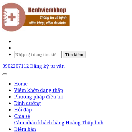
Tìm kiếm
0902207112
Đăng ký tư vấn
Home
Viêm khớp dạng thấp
Phương pháp điều trị
Dinh dưỡng
Hỏi đáp
Chia sẻ
Cảm nhận khách hàng
Hoàng Thấp linh
Điểm bán