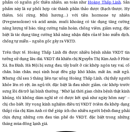
phẩm có nguồn gốc thiên nhiên, an toàn như
Hoàng Thấp Linh
. Sản
phẩm này là sự phối hợp các thành phần thảo dược (Bạch thược, Hy
thiêm, Sói rừng, Nhũ hương…) với tiền hormone tự nhiên
(Pregnenolone) và acid amin, muối khoáng có tác dụng tăng cường
năng lượng tế bào, tăng cường tuần hoàn, chống viêm, giảm sưng, đặc
biệt là tác dụng tăng cường khả năng nhận diện của tế bào miễn dịch,
chống tự miễn – nguồn gốc gây ra VKTD.
Trên thực tế, Hoàng Thấp Linh đã được nhiều bệnh nhân VKDT tin
tưởng sử dụng lâu dài. VKDT đã khiến chị Nguyễn Thị Kim Anh ở Phúc
Xá, Ba Đình, Hà Nội bị sưng đau, tấy buốt ở các khớp ngón tay, vai, cổ
chân, bàn chân, mọi sinh hoạt đều gặp khó khăn, mất ăn, mất ngủ.
Nhưng chỉ sau 5 tháng liên tục uống Hoàng Thấp Linh, chị thấy người
khỏe lên rõ rệt, ăn ngủ tốt, đặc biệt là đau nhức giảm, các khớp trước
sưng lồi đã trở lại bình thường. “Nhớ lại thời gian chữa bệnh thật kinh
khủng, tôi không dám nghĩ sẽ có được kết quả như ngày hôm nay” –
chị cho biết. Hy vọng kinh nghiệm điều trị VKDT (viêm đa khớp dạng
thấp) của chị Kim Anh có thể giúp ích cho nhiều người bệnh đang phải
chịu đựng những cơn đau tàn phế do VKDT, đặc biệt trong những
tháng mùa đông lạnh giá.