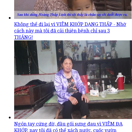
Không thể đi lại vì VIÊM KHỚP DẠNG THẤP - Nhờ
cách này mà tôi đã cải thiện bệnh chỉ sau 3
THÁNG!
Ngón tay cứng đờ, đầu gối sưng đau vì VIÊM ĐA
KHỚP, nay tôi đã có thể xách nước, cuốc vườn