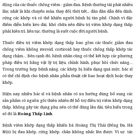
động của các thuốc chống viêm - giảm đau. Bệnh thường tái phát nhiều
lần; nhất là khi chuyển mùa, thay đổi thời tiết... dần dần dẫn đến dính,
cứng các khớp và có thể khiến người bệnh bị tàn phế. Chính vì đặc
điểm diễn biến kéo dài, khó chữa nên điều trị viêm khớp dạng thấp
phải kiên trì, liên tục, thường là suốt cuộc đời người bệnh.
Thuốc điều trị viêm khớp dạng thấp bao gồm các thuốc giảm đau
chống viêm không steroid, corticoid hay thuốc chống thấp khớp tác
dụng chậm… Bên cạnh đó, bệnh nhân cũng có thể kết hợp các phương
pháp điều trị bằng vật lý trị liệu, chỉnh hình, phục hồi chức năng…
Trong trường hợp bệnh nặng, các khớp bị biến dạng quá mức, bác sĩ
có thể chỉ định cho bệnh nhân phẫu thuật cắt bao hoạt dịch hoặc thay
khớp.
Hiện nay, nhiều bác sĩ và bệnh nhân có xu hướng dùng bổ sung các
sản phẩm có nguồn gốc thiên nhiên để hỗ trợ điều trị viêm khớp dạng
thấp, không gây tác dụng phụ nên có thể dùng lâu dài, tiêu biểu trong
số đó là
Hoàng Thấp Linh
.
Bệnh viêm khớp dạng thấp khiến bà Hoàng Thị Thái (Đống Đa, Hà
Nội) bị đau khớp, cứng khớp, chân không nhấc lên được. Vì sợ tác