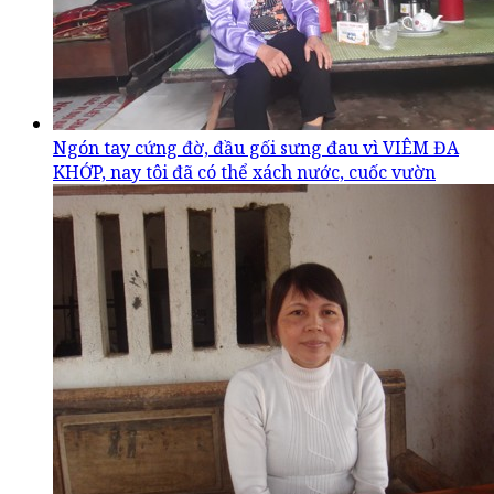
Ngón tay cứng đờ, đầu gối sưng đau vì VIÊM ĐA
KHỚP, nay tôi đã có thể xách nước, cuốc vườn