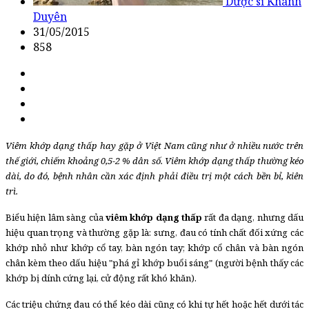
Dược sĩ Khánh
Duyên
31/05/2015
858
Viêm khớp dạng thấp hay gặp ở Việt Nam cũng như ở nhiều nước trên
thế giới, chiếm khoảng 0,5-2 % dân số. Viêm khớp dạng thấp thường kéo
dài, do đó, bệnh nhân cần xác định phải điều trị một cách bền bỉ, kiên
trì.
Biểu hiện lâm sàng của
viêm khớp dạng thấp
rất đa dạng, nhưng dấu
hiệu quan trọng và thường gặp là: sưng, đau có tính chất đối xứng các
khớp nhỏ như khớp cổ tay, bàn ngón tay; khớp cổ chân và bàn ngón
chân kèm theo dấu hiệu "phá gỉ khớp buổi sáng" (người bệnh thấy các
khớp bị dính cứng lại, cử động rất khó khăn).
Các triệu chứng đau có thể kéo dài cũng có khi tự hết hoặc hết dưới tác