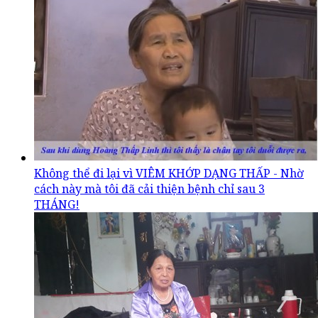
Không thể đi lại vì VIÊM KHỚP DẠNG THẤP - Nhờ
cách này mà tôi đã cải thiện bệnh chỉ sau 3
THÁNG!