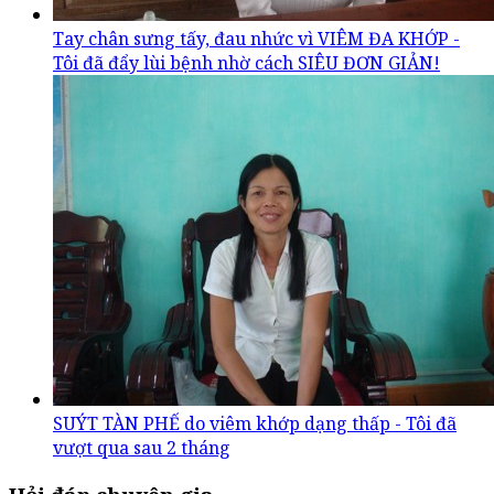
Tay chân sưng tấy, đau nhức vì VIÊM ĐA KHỚP -
Tôi đã đẩy lùi bệnh nhờ cách SIÊU ĐƠN GIẢN!
SUÝT TÀN PHẾ do viêm khớp dạng thấp - Tôi đã
vượt qua sau 2 tháng