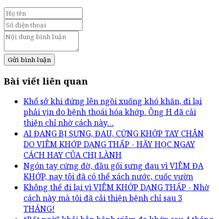
Gửi bình luận
Bài viết liên quan
Khổ sở khi đứng lên ngồi xuống khó khăn, đi lại
phải vịn do bệnh thoái hóa khớp. Ông H đã cải
thiện chỉ nhờ cách này…
AI ĐANG BỊ SƯNG, ĐAU, CỨNG KHỚP TAY CHÂN
DO VIÊM KHỚP DẠNG THẤP - HÃY HỌC NGAY
CÁCH HAY CỦA CHỊ LÀNH
Ngón tay cứng đờ, đầu gối sưng đau vì VIÊM ĐA
KHỚP, nay tôi đã có thể xách nước, cuốc vườn
Không thể đi lại vì VIÊM KHỚP DẠNG THẤP - Nhờ
cách này mà tôi đã cải thiện bệnh chỉ sau 3
THÁNG!