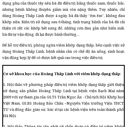
dụng phụ của thuốc tây nên bà đã điều trị bằng thuốc nam, thuốc bắc,
nhưng bệnh không thuyên giảm mà còn nặng thêm. Tuy nhiên, chỉ
dùng Hoàng Thấp Linh được 4 ngày, bà đã thấy “êm êm”, không đau
khớp nữa. Kiên trì sử dụng sau 6 tháng, tình trạng bệnh của bà đã cải
thiện rõ rệt: các khớp hết sưng đỏ, những cơn đau gần như biến mất,
bà đã tự vận động, đi lại được bình thường…
Để hỗ trợ điều trị, phòng ngừa viêm khớp dạng thấp, bên cạnh việc sử
dụng Hoàng Thấp Linh, bệnh nhân cần có chế độ ăn uống, sinh hoạt,
vận động hợp lý để có được kết quả cao trong việc điều trị.
Cơ sở khoa học của Hoàng Thấp Linh với viêm khớp dạng thấp
:
1. Hội thảo về phương pháp điều trị viêm khớp dạng thấp giới thiệu
sử dụng sản phẩm Hoàng Thấp Linh tại bệnh viện Bạch Mai năm
2009 với sự tham gia của GS.TS Trần Ngọc Ân - Chủ tịch Hội Khớp học
Việt Nam, GS.BS Hoàng Bảo Châu –Nguyên Viện trưởng Viện YHCT
TƯ và đông đảo giáo sư, bác sĩ tại các bệnh viện trên toàn thành phố
Hà Nội.
2. Hội thảo Thông tin cập nhật về chẩn đoán và điều trị viêm khớp