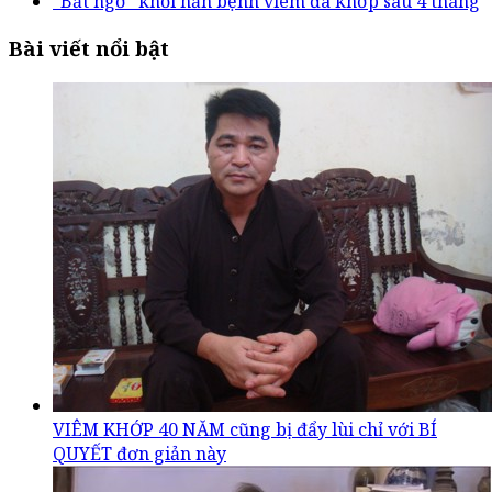
“Bất ngờ” khỏi hẳn bệnh viêm đa khớp sau 4 tháng
Bài viết nổi bật
VIÊM KHỚP 40 NĂM cũng bị đẩy lùi chỉ với BÍ
QUYẾT đơn giản này