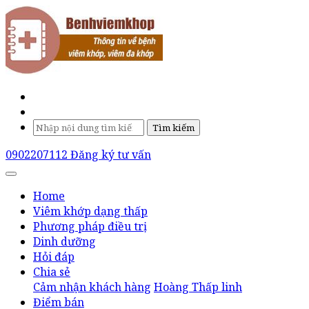
Tìm kiếm
0902207112
Đăng ký tư vấn
Home
Viêm khớp dạng thấp
Phương pháp điều trị
Dinh dưỡng
Hỏi đáp
Chia sẻ
Cảm nhận khách hàng
Hoàng Thấp linh
Điểm bán