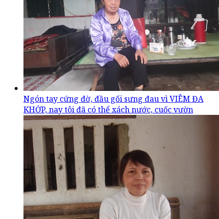
Ngón tay cứng đờ, đầu gối sưng đau vì VIÊM ĐA
KHỚP, nay tôi đã có thể xách nước, cuốc vườn