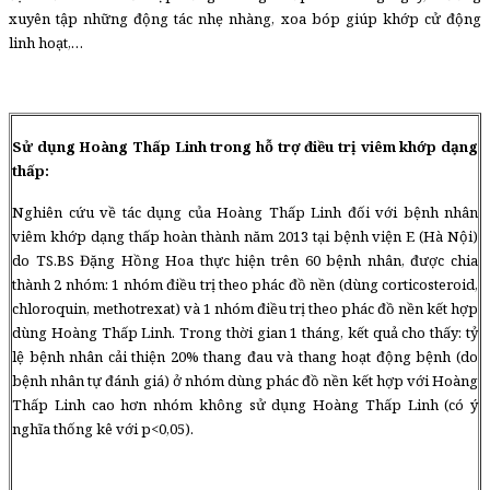
xuyên tập những động tác nhẹ nhàng, xoa bóp giúp khớp cử động
linh hoạt,…
Sử dụng Hoàng Thấp Linh trong hỗ trợ điều trị viêm khớp dạng
thấp:
Nghiên cứu về tác dụng của Hoàng Thấp Linh đối với bệnh nhân
viêm khớp dạng thấp hoàn thành năm 2013 tại bệnh viện E (Hà Nội)
do TS.BS Đặng Hồng Hoa thực hiện trên 60 bệnh nhân, được chia
thành 2 nhóm: 1 nhóm điều trị theo phác đồ nền (dùng corticosteroid,
chloroquin, methotrexat) và 1 nhóm điều trị theo phác đồ nền kết hợp
dùng Hoàng Thấp Linh. Trong thời gian 1 tháng, kết quả cho thấy: tỷ
lệ bệnh nhân cải thiện 20% thang đau và thang hoạt động bệnh (do
bệnh nhân tự đánh giá) ở nhóm dùng phác đồ nền kết hợp với Hoàng
Thấp Linh cao hơn nhóm không sử dụng Hoàng Thấp Linh (có ý
nghĩa thống kê với p<0,05).