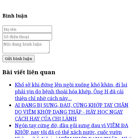
Bình luận
Gửi bình luận
Bài viết liên quan
Khổ sở khi đứng lên ngồi xuống khó khăn, đi lại
phải vịn do bệnh thoái hóa khớp. Ông H đã cải
thiện chỉ nhờ cách này…
AI ĐANG BỊ SƯNG, ĐAU, CỨNG KHỚP TAY CHÂN
DO VIÊM KHỚP DẠNG THẤP - HÃY HỌC NGAY
CÁCH HAY CỦA CHỊ LÀNH
Ngón tay cứng đờ, đầu gối sưng đau vì VIÊM ĐA
KHỚP, nay tôi đã có thể xách nước, cuốc vườn