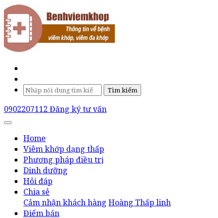
Tìm kiếm
0902207112
Đăng ký tư vấn
Home
Viêm khớp dạng thấp
Phương pháp điều trị
Dinh dưỡng
Hỏi đáp
Chia sẻ
Cảm nhận khách hàng
Hoàng Thấp linh
Điểm bán