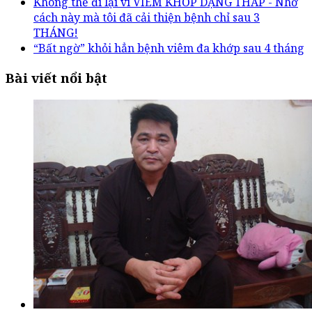
Không thể đi lại vì VIÊM KHỚP DẠNG THẤP - Nhờ
cách này mà tôi đã cải thiện bệnh chỉ sau 3
THÁNG!
“Bất ngờ” khỏi hẳn bệnh viêm đa khớp sau 4 tháng
Bài viết nổi bật