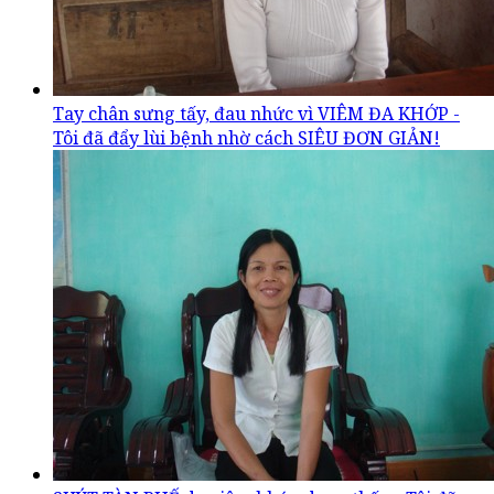
Tay chân sưng tấy, đau nhức vì VIÊM ĐA KHỚP -
Tôi đã đẩy lùi bệnh nhờ cách SIÊU ĐƠN GIẢN!