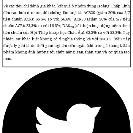
Về các tiêu chí đánh giá khác, kết quả ở nhóm dùng Hoàng Thấp Linh
đều cao hơn ở nhóm đối chứng lần lượt là: ACR20 (giảm 20% của 5/7
tiêu chuẩn ACR): 66,6% so với 56,6%; ACR50 (giảm 50% của 5/7 tiêu
chuẩn ACR): 23,3% so với 16,6%; DAS
(cải thiện hoạt động bệnh theo
28
tiêu chuẩn của Hội Thấp khớp học Châu Âu): 63,3% so với 53,2%. Tuy
nhiên, sự khác biệt không có ý nghĩa thống kê với p>0,05. Điều này
được lý giải là do thời gian nghiên cứu ngắn (chỉ trong 1 tháng). Sản
phẩm không ảnh hưởng tới chức năng gan, thận, tim và cơ quan tạo
máu.