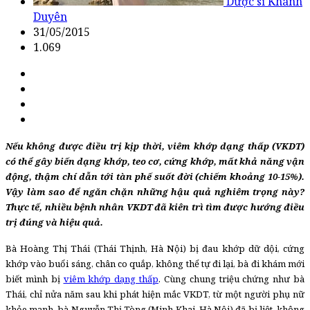
Dược sĩ Khánh
Duyên
31/05/2015
1.069
Nếu không được điều trị kịp thời, viêm khớp dạng thấp (VKDT)
có thể gây biến dạng khớp, teo cơ, cứng khớp, mất khả năng vận
động, thậm chí dẫn tới tàn phế suốt đời (chiếm khoảng 10-15%).
Vậy làm sao để ngăn chặn những hậu quả nghiêm trọng này?
Thực tế, nhiều bệnh nhân VKDT đã kiên trì tìm được hướng điều
trị đúng và hiệu quả.
Bà Hoàng Thị Thái (Thái Thịnh, Hà Nội) bị đau khớp dữ dội, cứng
khớp vào buổi sáng, chân co quắp, không thể tự đi lại, bà đi khám mới
biết mình bị
viêm khớp dạng thấp
. Cùng chung triệu chứng như bà
Thái, chỉ nửa năm sau khi phát hiện mắc VKDT, từ một người phụ nữ
khỏe mạnh, bà Nguyễn Thị Tòng (Minh Khai, Hà Nội) đã bị liệt, không