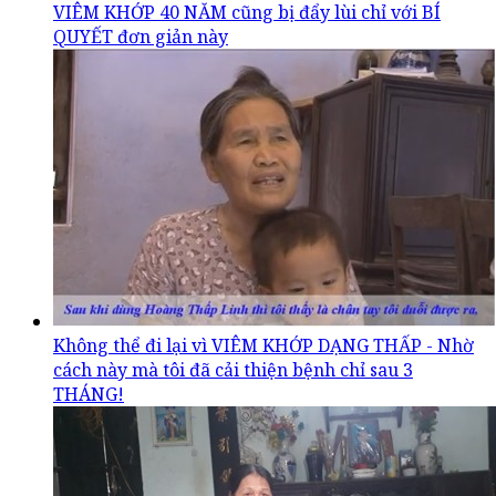
VIÊM KHỚP 40 NĂM cũng bị đẩy lùi chỉ với BÍ
QUYẾT đơn giản này
Không thể đi lại vì VIÊM KHỚP DẠNG THẤP - Nhờ
cách này mà tôi đã cải thiện bệnh chỉ sau 3
THÁNG!