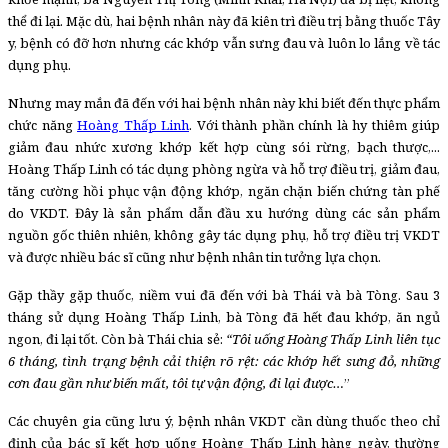
thể đi lại. Mặc dù, hai bệnh nhân này đã kiên trì điều trị bằng thuốc Tây
y, bệnh có đỡ hơn nhưng các khớp vẫn sưng đau và luôn lo lắng về tác
dụng phụ.
Nhưng may mắn đã đến với hai bệnh nhân này khi biết đến thực phẩm
chức năng
Hoàng Thấp Linh
. Với thành phần chính là hy thiêm giúp
giảm đau nhức xương khớp kết hợp cùng sói rừng, bạch thược,...
Hoàng Thấp Linh có tác dụng phòng ngừa và hỗ trợ điều trị, giảm đau,
tăng cường hồi phục vận động khớp, ngăn chặn biến chứng tàn phế
do VKDT. Đây là sản phẩm dẫn đầu xu hướng dùng các sản phẩm
nguồn gốc thiên nhiên, không gây tác dụng phụ, hỗ trợ điều trị VKDT
và được nhiều bác sĩ cũng như bệnh nhân tin tưởng lựa chọn.
Gặp thầy gặp thuốc, niềm vui đã đến với bà Thái và bà Tòng. Sau 3
tháng sử dụng Hoàng Thấp Linh, bà Tòng đã hết đau khớp, ăn ngủ
ngon, đi lại tốt. Còn bà Thái chia sẻ:
“Tôi uống Hoàng Thấp Linh liên tục
6 tháng, tình trạng bệnh cải thiện rõ rệt: các khớp hết sưng đỏ, những
cơn đau gần như biến mất, tôi tự vận động, đi lại được…
”
Các chuyên gia cũng lưu ý, bệnh nhân VKDT cần dùng thuốc theo chỉ
định của bác sĩ kết hợp uống Hoàng Thấp Linh hàng ngày, thường