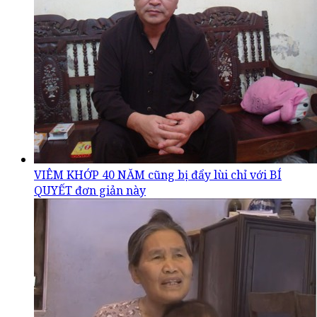
VIÊM KHỚP 40 NĂM cũng bị đẩy lùi chỉ với BÍ
QUYẾT đơn giản này