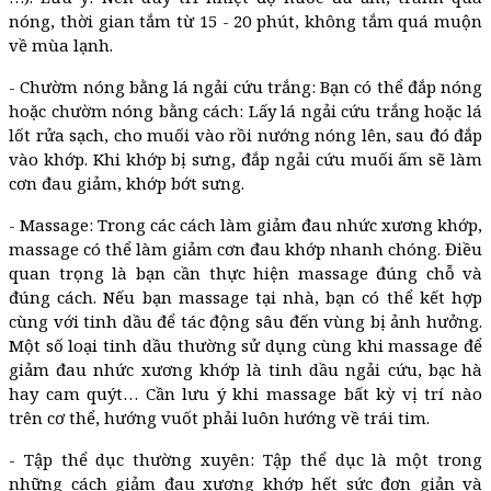
nóng, thời gian tắm từ 15 - 20 phút, không tắm quá muộn
về mùa lạnh.
- Chườm nóng bằng lá ngải cứu trắng: Bạn có thể đắp nóng
hoặc chườm nóng bằng cách: Lấy lá ngải cứu trắng hoặc lá
lốt rửa sạch, cho muối vào rồi nướng nóng lên, sau đó đắp
vào khớp. Khi khớp bị sưng, đắp ngải cứu muối ấm sẽ làm
cơn đau giảm, khớp bớt sưng.
- Massage: Trong các cách làm giảm đau nhức xương khớp,
massage có thể làm giảm cơn đau khớp nhanh chóng. Điều
quan trọng là bạn cần thực hiện massage đúng chỗ và
đúng cách. Nếu bạn massage tại nhà, bạn có thể kết hợp
cùng với tinh dầu để tác động sâu đến vùng bị ảnh hưởng.
Một số loại tinh dầu thường sử dụng cùng khi massage để
giảm đau nhức xương khớp là tinh dầu ngải cứu, bạc hà
hay cam quýt… Cần lưu ý khi massage bất kỳ vị trí nào
trên cơ thể, hướng vuốt phải luôn hướng về trái tim.
- Tập thể dục thường xuyên: Tập thể dục là một trong
những cách giảm đau xương khớp hết sức đơn giản và