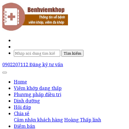
Tìm kiếm
0902207112
Đăng ký tư vấn
Home
Viêm khớp dạng thấp
Phương pháp điều trị
Dinh dưỡng
Hỏi đáp
Chia sẻ
Cảm nhận khách hàng
Hoàng Thấp linh
Điểm bán