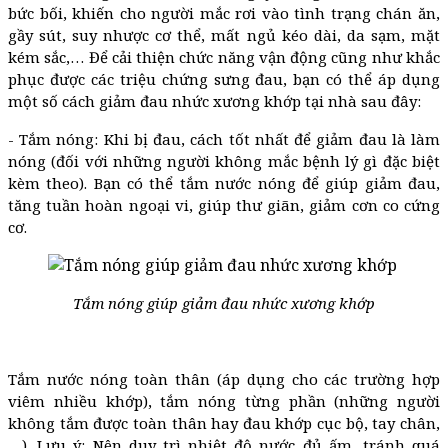
bức bối, khiến cho người mắc rơi vào tình trạng chán ăn,
gầy sút, suy nhược cơ thể, mất ngủ kéo dài, da sạm, mặt
kém sắc,… Để cải thiện chức năng vận động cũng như khắc
phục được các triệu chứng sưng đau, bạn có thể áp dụng
một số cách giảm đau nhức xương khớp tại nhà sau đây:
- Tắm nóng: Khi bị đau, cách tốt nhất để giảm đau là làm
nóng (đối với những người không mắc bệnh lý gì đặc biệt
kèm theo). Bạn có thể tắm nước nóng để giúp giảm đau,
tăng tuần hoàn ngoại vi, giúp thư giãn, giảm cơn co cứng
cơ.
Tắm nóng giúp giảm đau nhức xương khớp
Tắm nước nóng toàn thân (áp dụng cho các trường hợp
viêm nhiều khớp), tắm nóng từng phần (những người
không tắm được toàn thân hay đau khớp cục bộ, tay chân,
…). Lưu ý: Nên duy trì nhiệt độ nước đủ ấm, tránh quá