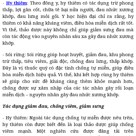
-
Hy thiêm
: Theo đông y, hy thiêm có tác dụng trừ phong
thấp, lợi gân cốt, chữa tê bại nửa người, đau nhức xương
khớp, đau lưng mỏi gối. Y học hiện đại chỉ ra rằng, hy
thiêm có khả năng kháng viêm, điều hòa miễn dịch rất tốt.
Vì thế, thảo dược này không chỉ giúp giảm sưng đau mà
còn tác động vào nguyên nhân sâu xa gây đau nhức xương
khớp.
- Sói rừng: Sói rừng giúp hoạt huyết, giảm đau, khu phong
trừ thấp, tiêu viêm, giải độc, chống đau lưng, thấp khớp.
Đây là vị thuốc quý có đặc tính chống tự miễn, giúp điều
hòa miễn dịch hiệu quả. Vì thế, khi kết hợp cùng hy thiêm
sẽ giúp cho sức đề kháng càng thêm khỏe mạnh hơn,
chống được sự xâm nhập của các tác nhân gây rối loạn
miễn dịch – nguyên nhân gây đau nhức xương khớp.
Tác dụng giảm đau, chống viêm, giảm sưng
- Hy thiêm: Ngoài tác dụng chống tự miễn được nêu trên,
hy thiêm còn được biết đến là loại thảo dược giúp chống
viêm mạnh.
Một nghiên cứu được đăng tải trên