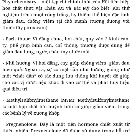
Phytochemistry – một tạp chí chính thức của Hội liên hiệp
hóa chất thực vật Châu Âu và Bắc Mỹ cho biết: Khi thử
nghiệm trên chuột cống trắng, hy thiêm thể hiện đặc tính
giảm đau, chống viêm tại chỗ mạnh (tương đương với
thuốc tây piroxicam).
- Bạch thược: Vị đắng chua, hơi chát, quy vào 3 kinh can,
tỳ, phế giúp bình can, chỉ thống, thường được dùng để
giảm đau lưng, ngực, chân tay nhức mỏi.
- Nhũ hương:
Vị hơi đắng, cay, giúp chống viêm, giảm đau
hiệu quả. Ngoài ra, sự có mặt của nhũ hương giống như
một “chất dẫn” có tác dụng lưu thông khí huyết để giúp
cho các vị dược liệu khác đi vào cơ thể và phát huy hiệu
quả điều trị.
- Methylsulfonylmethane (MSM):
Methylsulfonylmethane
là một hợp chất lưu huỳnh hữu cơ giúp giảm viêm trong
các bệnh lý về xương khớp.
- Pregnenolone:
Đây là một tiền hormone chiết xuất từ
thiên nhiên. Pregnenolone đã được sử dụng trong hỗ trợ