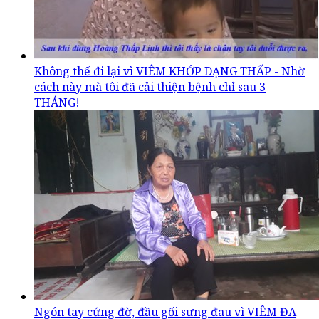
Không thể đi lại vì VIÊM KHỚP DẠNG THẤP - Nhờ
cách này mà tôi đã cải thiện bệnh chỉ sau 3
THÁNG!
Ngón tay cứng đờ, đầu gối sưng đau vì VIÊM ĐA