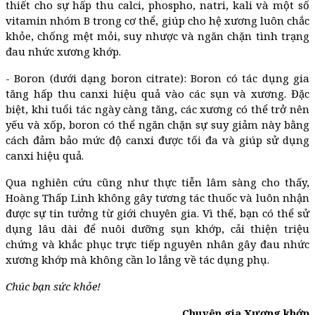
thiết cho sự hấp thu calci, phospho, natri, kali và một số
vitamin nhóm B trong cơ thể, giúp cho hệ xương luôn chắc
khỏe, chống mệt mỏi, suy nhược và ngăn chặn tình trạng
đau nhức xương khớp.
- Boron (dưới dạng boron citrate):
Boron có tác dụng gia
tăng hấp thu canxi hiệu quả vào các sụn và xương. Đặc
biệt, khi tuổi tác ngày càng tăng, các xương có thể trở nên
yếu và xốp, boron có thể ngăn chặn sự suy giảm này bằng
cách đảm bảo mức độ canxi được tối đa và giúp sử dụng
canxi hiệu quả.
Qua nghiên cứu cũng như thực tiễn lâm sàng cho thấy,
Hoàng Thấp Linh không gây tương tác thuốc và luôn nhận
được sự tin tưởng từ giới chuyên gia. Vì thế, bạn có thể sử
dụng lâu dài để nuôi dưỡng sụn khớp, cải thiện triệu
chứng và khắc phục trực tiếp nguyên nhân gây đau nhức
xương khớp mà không cần lo lắng về tác dụng phụ.
Chúc bạn sức khỏe!
Chuyên gia Xương khớp