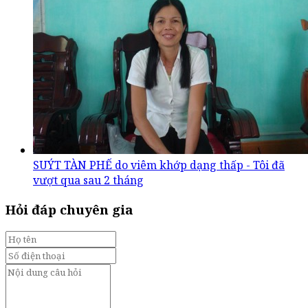
SUÝT TÀN PHẾ do viêm khớp dạng thấp - Tôi đã
vượt qua sau 2 tháng
Hỏi đáp chuyên gia