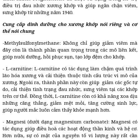
điều trị đau nhức xương khớp và giúp ngăn chặn viêm,
sưng khớp từ những năm 1940.
Cung cấp dinh dưỡng cho xương khớp nói riêng và cơ
thể nói chung
-Methylsulfonylmethane: Không chỉ giúp giảm viêm mà
đây còn là thành phần quan trọng trong các mô liên kết,
giúp nuôi dưỡng, hồi phục sụn, tạo lớp đệm cho khớp.
- L-carnitine: L-carnitine có tác dụng làm chậm quá trình
lão hóa xương và cải thiện thuộc tính cấu trúc vi mô của
xương. Ngoài ra, thành phần này còn giúp giảm các gốc tự
do, cải thiện tình trạng đau nhức, sưng viêm tại các khớp
trên cơ thể. Đồng thời, L-carnitine còn có khả năng xoa dịu
những căng thẳng, giảm mệt mỏi, tăng cường sinh lực,
giúp người mắc luôn cảm thấy khỏe mạnh hơn.
- Magnesi (dưới dạng magnesium carbonate): Magnesi có
tác dụng giúp điều hoà các hoạt động thần kinh và hệ cơ.
Hơn nữa, sự có mặt của nguyên tố vi lượng này rất cần