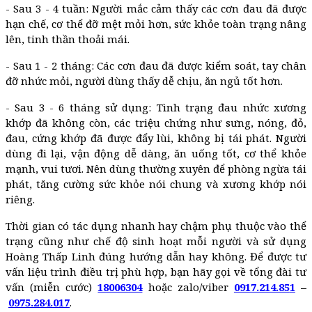
- Sau 3 - 4 tuần: Người mắc cảm thấy các cơn đau đã được
hạn chế, cơ thể đỡ mệt mỏi hơn, sức khỏe toàn trạng nâng
lên, tinh thần thoải mái.
- Sau 1 - 2 tháng: Các cơn đau đã được kiểm soát, tay chân
đỡ nhức mỏi, người dùng thấy dễ chịu, ăn ngủ tốt hơn.
- Sau 3 - 6 tháng sử dụng: Tình trạng đau nhức xương
khớp đã không còn, các triệu chứng như sưng, nóng, đỏ,
đau, cứng khớp đã được đẩy lùi, không bị tái phát. Người
dùng đi lại, vận động dễ dàng, ăn uống tốt, cơ thể khỏe
mạnh, vui tươi. Nên dùng thường xuyên để phòng ngừa tái
phát, tăng cường sức khỏe nói chung và xương khớp nói
riêng.
Thời gian có tác dụng nhanh hay chậm phụ thuộc vào thể
trạng cũng như chế độ sinh hoạt mỗi người và sử dụng
Hoàng Thấp Linh đúng hướng dẫn hay không. Để được tư
vấn liệu trình điều trị phù hợp, bạn hãy gọi về tổng đài tư
vấn (miễn cước)
18006304
hoặc zalo/viber
0917.214.85
1
–
0975.284.017
.