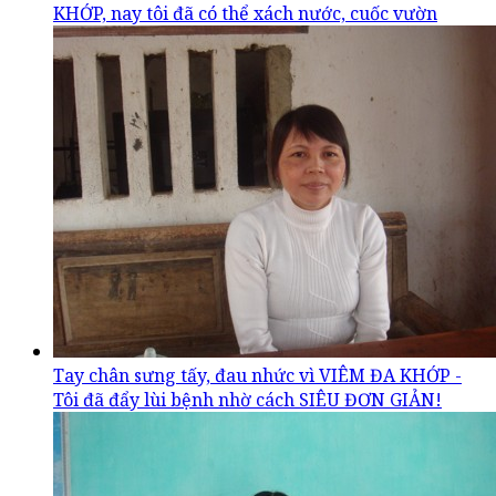
KHỚP, nay tôi đã có thể xách nước, cuốc vườn
Tay chân sưng tấy, đau nhức vì VIÊM ĐA KHỚP -
Tôi đã đẩy lùi bệnh nhờ cách SIÊU ĐƠN GIẢN!