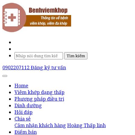
Tìm kiếm
0902207112
Đăng ký tư vấn
Home
Viêm khớp dạng thấp
Phương pháp điều trị
Dinh dưỡng
Hỏi đáp
Chia sẻ
Cảm nhận khách hàng
Hoàng Thấp linh
Điểm bán