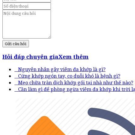
Gửi câu hỏi
Hỏi đáp chuyên gia
Xem thêm
Nguyên nhân gây viêm đa khớp là gì?
Cứng khớp ngón tay, co duỗi khó là bệnh gì?
Mẹo chữa tràn dịch khớp gối tại nhà như thế nào?
Cần làm gì để phòng ngừa viêm đa khớp khi trời l