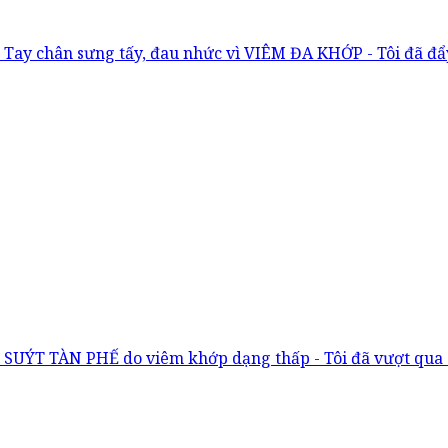
Tay chân sưng tấy, đau nhức vì VIÊM ĐA KHỚP - Tôi đã đ
SUÝT TÀN PHẾ do viêm khớp dạng thấp - Tôi đã vượt qua 