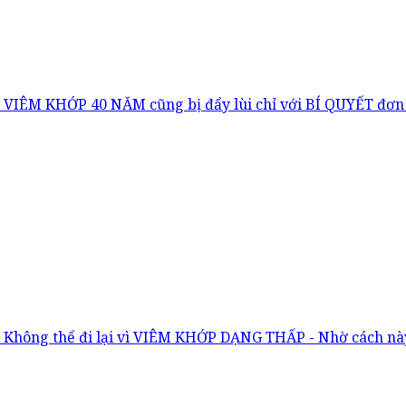
VIÊM KHỚP 40 NĂM cũng bị đẩy lùi chỉ với BÍ QUYẾT đơn
Không thể đi lại vì VIÊM KHỚP DẠNG THẤP - Nhờ cách này