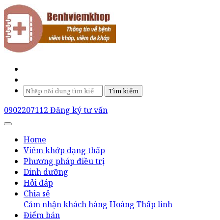
Tìm kiếm
0902207112
Đăng ký tư vấn
Home
Viêm khớp dạng thấp
Phương pháp điều trị
Dinh dưỡng
Hỏi đáp
Chia sẻ
Cảm nhận khách hàng
Hoàng Thấp linh
Điểm bán