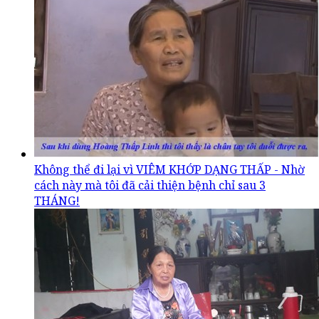
Không thể đi lại vì VIÊM KHỚP DẠNG THẤP - Nhờ
cách này mà tôi đã cải thiện bệnh chỉ sau 3
THÁNG!