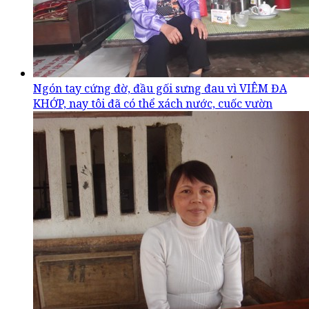
Ngón tay cứng đờ, đầu gối sưng đau vì VIÊM ĐA
KHỚP, nay tôi đã có thể xách nước, cuốc vườn