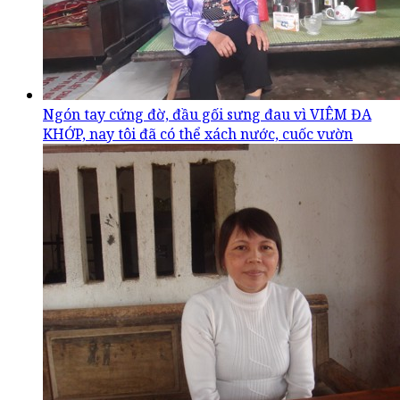
Ngón tay cứng đờ, đầu gối sưng đau vì VIÊM ĐA
KHỚP, nay tôi đã có thể xách nước, cuốc vườn