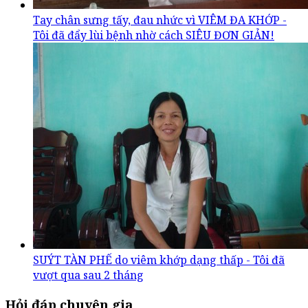
Tay chân sưng tấy, đau nhức vì VIÊM ĐA KHỚP -
Tôi đã đẩy lùi bệnh nhờ cách SIÊU ĐƠN GIẢN!
SUÝT TÀN PHẾ do viêm khớp dạng thấp - Tôi đã
vượt qua sau 2 tháng
Hỏi đáp chuyên gia