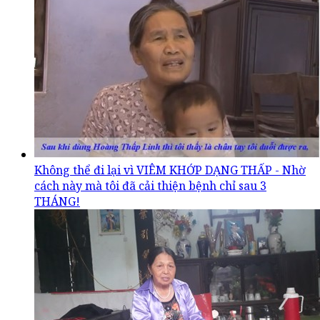
Không thể đi lại vì VIÊM KHỚP DẠNG THẤP - Nhờ
cách này mà tôi đã cải thiện bệnh chỉ sau 3
THÁNG!