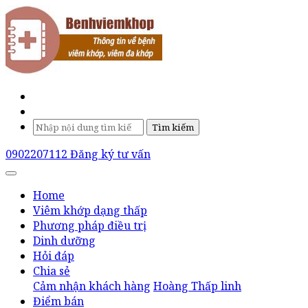
Tìm kiếm
0902207112
Đăng ký tư vấn
Home
Viêm khớp dạng thấp
Phương pháp điều trị
Dinh dưỡng
Hỏi đáp
Chia sẻ
Cảm nhận khách hàng
Hoàng Thấp linh
Điểm bán