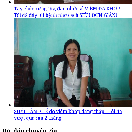
Tay chân sưng tấy, đau nhức vì VIÊM ĐA KHỚP -
Tôi đã đẩy lùi bệnh nhờ cách SIÊU ĐƠN GIẢN!
SUÝT TÀN PHẾ do viêm khớp dạng thấp - Tôi đã
vượt qua sau 2 tháng
Hỏi đáp chuyên gia