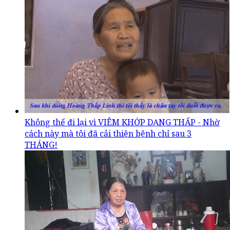
Không thể đi lại vì VIÊM KHỚP DẠNG THẤP - Nhờ
cách này mà tôi đã cải thiện bệnh chỉ sau 3
THÁNG!