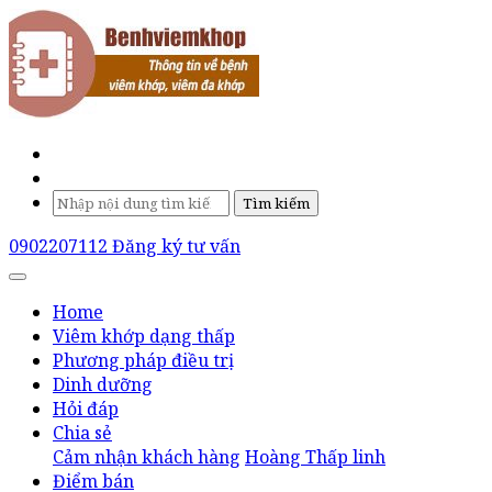
Tìm kiếm
0902207112
Đăng ký tư vấn
Home
Viêm khớp dạng thấp
Phương pháp điều trị
Dinh dưỡng
Hỏi đáp
Chia sẻ
Cảm nhận khách hàng
Hoàng Thấp linh
Điểm bán