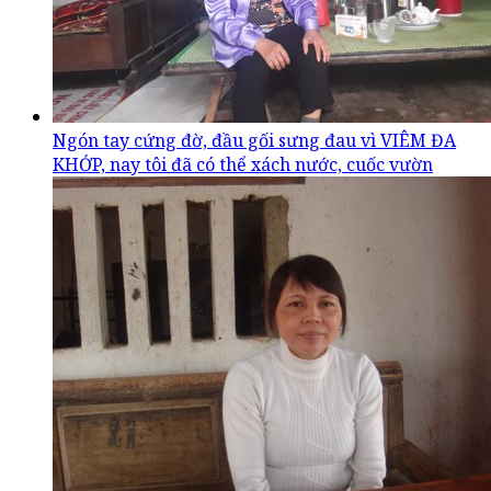
Ngón tay cứng đờ, đầu gối sưng đau vì VIÊM ĐA
KHỚP, nay tôi đã có thể xách nước, cuốc vườn