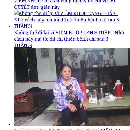
VIÊM KHỚP 40 NĂM cũng bị đẩy lùi chỉ với BÍ
QUYẾT đơn giản này
Không thể đi lại vì VIÊM KHỚP DẠNG THẤP - Nhờ
cách này mà tôi đã cải thiện bệnh chỉ sau 3
THÁNG!