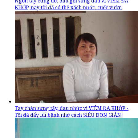
Ngón tay cứng đờ, đầu gối sưng đau vì VIÊM ĐA
KHỚP, nay tôi đã có thể xách nước, cuốc vườn
Tay chân sưng tấy, đau nhức vì VIÊM ĐA KHỚP -
Tôi đã đẩy lùi bệnh nhờ cách SIÊU ĐƠN GIẢN!