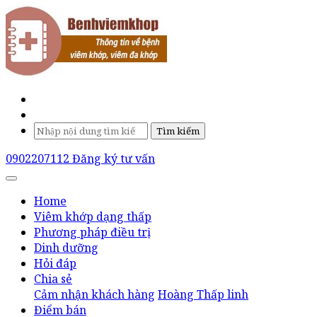
Tìm kiếm
0902207112
Đăng ký tư vấn
Home
Viêm khớp dạng thấp
Phương pháp điều trị
Dinh dưỡng
Hỏi đáp
Chia sẻ
Cảm nhận khách hàng
Hoàng Thấp linh
Điểm bán