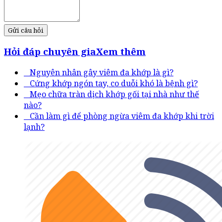
Gửi câu hỏi
Hỏi đáp chuyên gia
Xem thêm
Nguyên nhân gây viêm đa khớp là gì?
Cứng khớp ngón tay, co duỗi khó là bệnh gì?
Mẹo chữa tràn dịch khớp gối tại nhà như thế
nào?
Cần làm gì để phòng ngừa viêm đa khớp khi trời
lạnh?