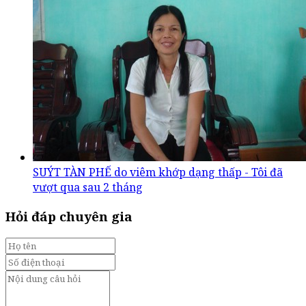
SUÝT TÀN PHẾ do viêm khớp dạng thấp - Tôi đã
vượt qua sau 2 tháng
Hỏi đáp chuyên gia