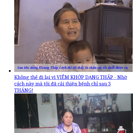
Không thể đi lại vì VIÊM KHỚP DẠNG THẤP - Nhờ
cách này mà tôi đã cải thiện bệnh chỉ sau 3
THÁNG!