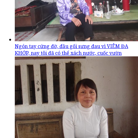
Ngón tay cứng đờ, đầu gối sưng đau vì VIÊM ĐA
KHỚP, nay tôi đã có thể xách nước, cuốc vườn