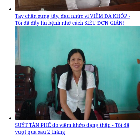
Tay chân sưng tấy, đau nhức vì VIÊM ĐA KHỚP -
Tôi đã đẩy lùi bệnh nhờ cách SIÊU ĐƠN GIẢN!
SUÝT TÀN PHẾ do viêm khớp dạng thấp - Tôi đã
vượt qua sau 2 tháng