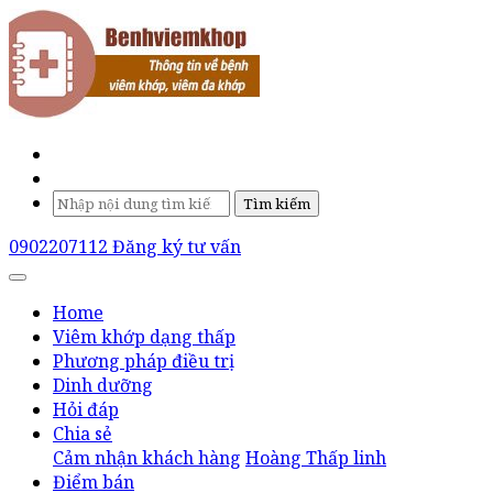
Tìm kiếm
0902207112
Đăng ký tư vấn
Home
Viêm khớp dạng thấp
Phương pháp điều trị
Dinh dưỡng
Hỏi đáp
Chia sẻ
Cảm nhận khách hàng
Hoàng Thấp linh
Điểm bán