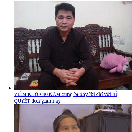
VIÊM KHỚP 40 NĂM cũng bị đẩy lùi chỉ với BÍ
QUYẾT đơn giản này