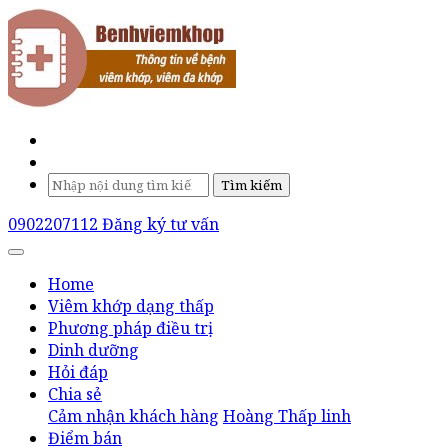
Tìm kiếm
0902207112
Đăng ký tư vấn
Home
Viêm khớp dạng thấp
Phương pháp điều trị
Dinh dưỡng
Hỏi đáp
Chia sẻ
Cảm nhận khách hàng
Hoàng Thấp linh
Điểm bán