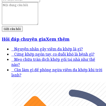
Gửi câu hỏi
Hỏi đáp chuyên gia
Xem thêm
Nguyên nhân gây viêm đa khớp là gì?
Cứng khớp ngón tay, co duỗi khó là bệnh gì?
Mẹo chữa tràn dịch khớp gối tại nhà như thế
nào?
Cần làm gì để phòng ngừa viêm đa khớp khi trời
lạnh?