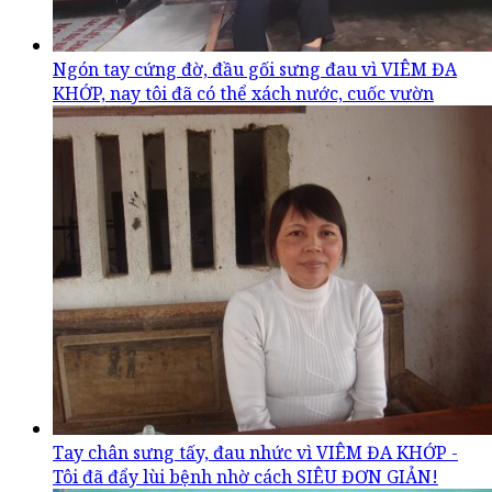
Ngón tay cứng đờ, đầu gối sưng đau vì VIÊM ĐA
KHỚP, nay tôi đã có thể xách nước, cuốc vườn
Tay chân sưng tấy, đau nhức vì VIÊM ĐA KHỚP -
Tôi đã đẩy lùi bệnh nhờ cách SIÊU ĐƠN GIẢN!