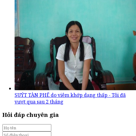
SUÝT TÀN PHẾ do viêm khớp dạng thấp - Tôi đã
vượt qua sau 2 tháng
Hỏi đáp chuyên gia