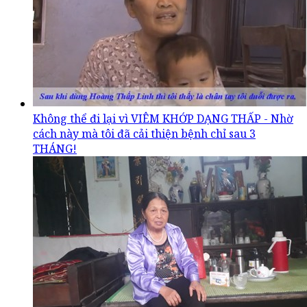
Không thể đi lại vì VIÊM KHỚP DẠNG THẤP - Nhờ
cách này mà tôi đã cải thiện bệnh chỉ sau 3
THÁNG!