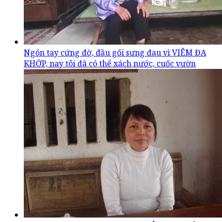
Ngón tay cứng đờ, đầu gối sưng đau vì VIÊM ĐA
KHỚP, nay tôi đã có thể xách nước, cuốc vườn