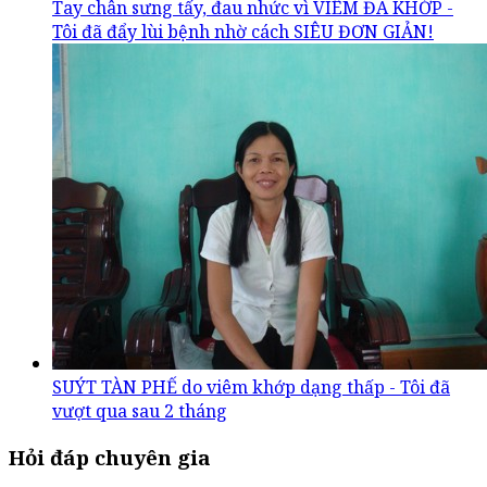
Tay chân sưng tấy, đau nhức vì VIÊM ĐA KHỚP -
Tôi đã đẩy lùi bệnh nhờ cách SIÊU ĐƠN GIẢN!
SUÝT TÀN PHẾ do viêm khớp dạng thấp - Tôi đã
vượt qua sau 2 tháng
Hỏi đáp chuyên gia