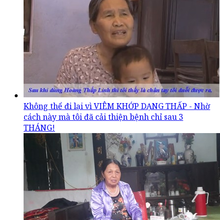
Không thể đi lại vì VIÊM KHỚP DẠNG THẤP - Nhờ
cách này mà tôi đã cải thiện bệnh chỉ sau 3
THÁNG!