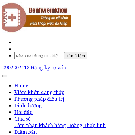
Tìm kiếm
0902207112
Đăng ký tư vấn
Home
Viêm khớp dạng thấp
Phương pháp điều trị
Dinh dưỡng
Hỏi đáp
Chia sẻ
Cảm nhận khách hàng
Hoàng Thấp linh
Điểm bán