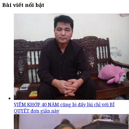
Bài viết nổi bật
VIÊM KHỚP 40 NĂM cũng bị đẩy lùi chỉ với BÍ
QUYẾT đơn giản này