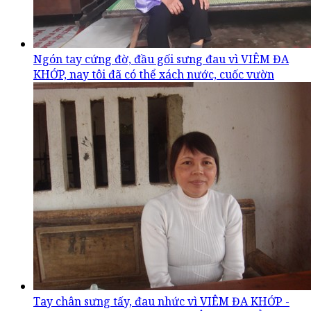
Ngón tay cứng đờ, đầu gối sưng đau vì VIÊM ĐA
KHỚP, nay tôi đã có thể xách nước, cuốc vườn
Tay chân sưng tấy, đau nhức vì VIÊM ĐA KHỚP -