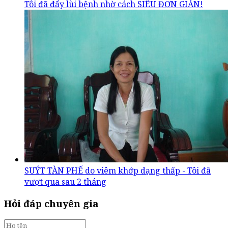
Tôi đã đẩy lùi bệnh nhờ cách SIÊU ĐƠN GIẢN!
SUÝT TÀN PHẾ do viêm khớp dạng thấp - Tôi đã
vượt qua sau 2 tháng
Hỏi đáp chuyên gia