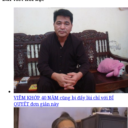
VIÊM KHỚP 40 NĂM cũng bị đẩy lùi chỉ với BÍ
QUYẾT đơn giản này