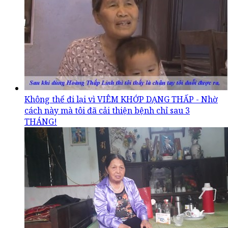
Không thể đi lại vì VIÊM KHỚP DẠNG THẤP - Nhờ
cách này mà tôi đã cải thiện bệnh chỉ sau 3
THÁNG!