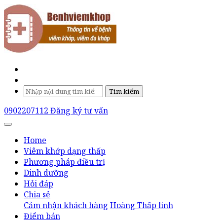
Tìm kiếm
0902207112
Đăng ký tư vấn
Home
Viêm khớp dạng thấp
Phương pháp điều trị
Dinh dưỡng
Hỏi đáp
Chia sẻ
Cảm nhận khách hàng
Hoàng Thấp linh
Điểm bán