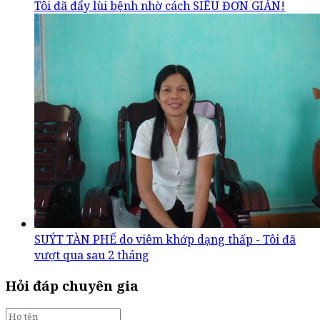
Tôi đã đẩy lùi bệnh nhờ cách SIÊU ĐƠN GIẢN!
SUÝT TÀN PHẾ do viêm khớp dạng thấp - Tôi đã
vượt qua sau 2 tháng
Hỏi đáp chuyên gia