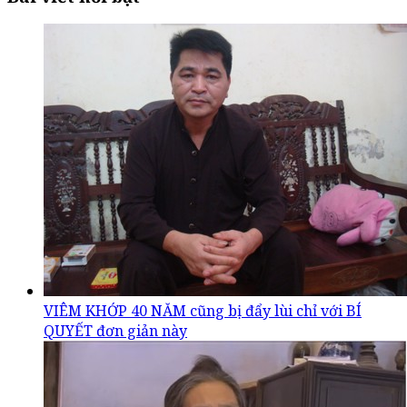
VIÊM KHỚP 40 NĂM cũng bị đẩy lùi chỉ với BÍ
QUYẾT đơn giản này