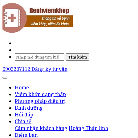
Tìm kiếm
0902207112
Đăng ký tư vấn
Home
Viêm khớp dạng thấp
Phương pháp điều trị
Dinh dưỡng
Hỏi đáp
Chia sẻ
Cảm nhận khách hàng
Hoàng Thấp linh
Điểm bán