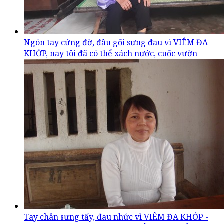
Ngón tay cứng đờ, đầu gối sưng đau vì VIÊM ĐA
KHỚP, nay tôi đã có thể xách nước, cuốc vườn
Tay chân sưng tấy, đau nhức vì VIÊM ĐA KHỚP -