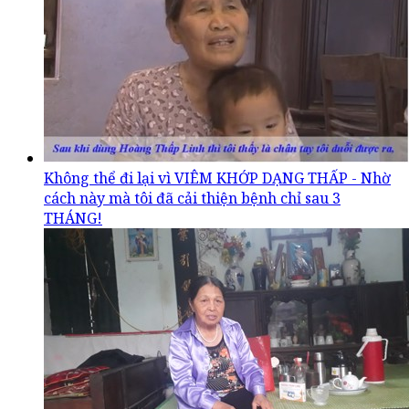
Không thể đi lại vì VIÊM KHỚP DẠNG THẤP - Nhờ
cách này mà tôi đã cải thiện bệnh chỉ sau 3
THÁNG!